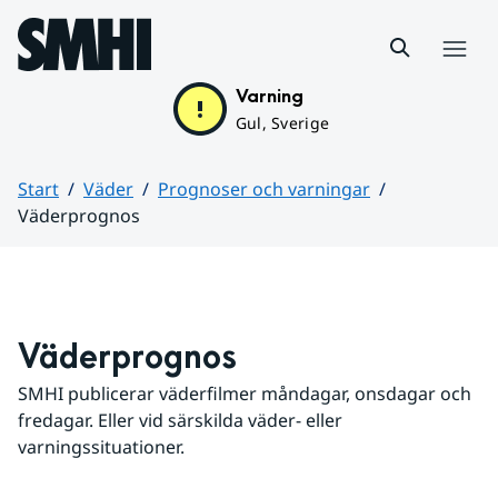
Hoppa till sidans innehåll
Meny
Varning
Gul, Sverige
Start
Väder
Prognoser och varningar
Väderprognos
Huvudinnehåll
Väderprognos
SMHI publicerar väderfilmer måndagar, onsdagar och 
fredagar. Eller vid särskilda väder- eller 
varningssituationer.