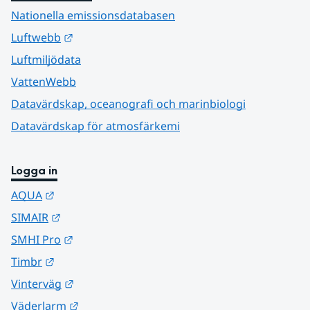
Nationella emissionsdatabasen
Länk till annan webbplats.
Luftwebb
Luftmiljödata
VattenWebb
Datavärdskap, oceanografi och marinbiologi
Datavärdskap för atmosfärkemi
Logga in
Länk till annan webbplats.
AQUA
Länk till annan webbplats.
SIMAIR
Länk till annan webbplats.
SMHI Pro
Länk till annan webbplats.
Timbr
Länk till annan webbplats.
Vinterväg
Länk till annan webbplats.
Väderlarm