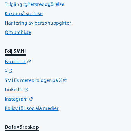
Tillgänglighetsredogörelse
Kakor på smhi.se
Hantering av personuppgifter
Om smhi.se
Följ SMHI
Länk till annan webbplats.
Facebook
Länk till annan webbplats.
X
Länk till annan webbplats.
SMHIs meteorologer på X
Länk till annan webbplats.
Linkedin
Länk till annan webbplats.
Instagram
Policy för sociala medier
Datavärdskap