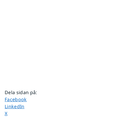
Dela sidan på
:
Dela sidan på
Facebook
Dela sidan på
LinkedIn
Dela sidan på
X