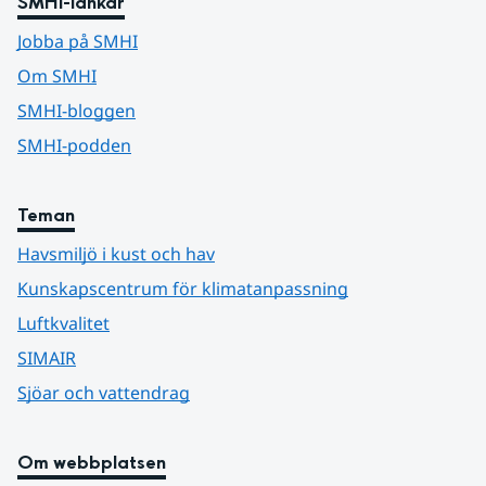
SMHI-länkar
Jobba på SMHI
Om SMHI
SMHI-bloggen
SMHI-podden
Teman
Havsmiljö i kust och hav
Kunskapscentrum för klimatanpassning
Luftkvalitet
SIMAIR
Sjöar och vattendrag
Om webbplatsen