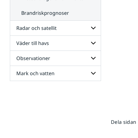
Brandriskprognoser
Radar och satellit
Väder till havs
Undersidor
för
Radar
Observationer
Undersidor
och
för
satellit
Väder
Mark och vatten
Undersidor
till
för
havs
Observationer
Undersidor
för
Mark
och
vatten
Dela sidan