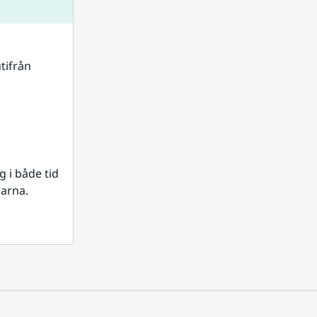
tifrån 
i både tid 
rarna.