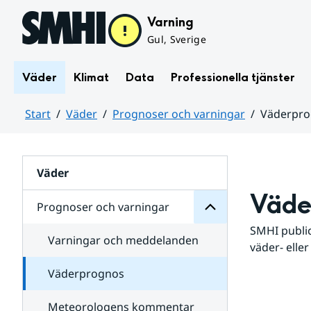
Hoppa till sidans innehåll
Varning
Gul, Sverige
Väder
Klimat
Data
Professionella tjänster
Start
Väder
Prognoser och varningar
Väderpr
varningar
och
Huvudinnehåll
Prognoser
för
Undersidor
Väder
Väde
Prognoser och varningar
SMHI public
Varningar och meddelanden
väder- eller
Väderprognos
Meteorologens kommentar