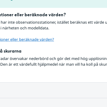
tioner eller beräknade värden?
r har inte observationsstationer, istället beräknas ett värde u
 i närheten och modelldata.
ioner eller beräknade värden?
på skurarna
radar övervakar nederbörd och gör det med hög upplösning 
Den är ett värdefullt hjälpmedel när man vill ha koll på sku