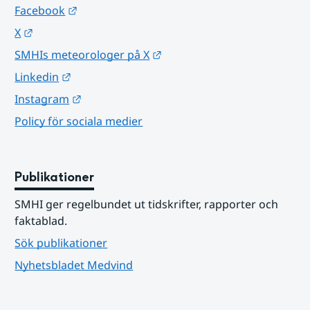
Länk till annan webbplats.
Facebook
Länk till annan webbplats.
X
Länk till annan webbplats.
SMHIs meteorologer på X
Länk till annan webbplats.
Linkedin
Länk till annan webbplats.
Instagram
Policy för sociala medier
Publikationer
SMHI ger regelbundet ut tidskrifter, rapporter och 
faktablad.
Sök publikationer
Nyhetsbladet Medvind