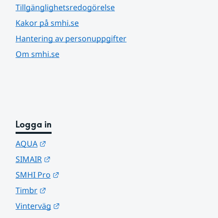
Tillgänglighetsredogörelse
Kakor på smhi.se
Hantering av personuppgifter
Om smhi.se
Logga in
Länk till annan webbplats.
AQUA
Länk till annan webbplats.
SIMAIR
Länk till annan webbplats.
SMHI Pro
Länk till annan webbplats.
Timbr
Länk till annan webbplats.
Vinterväg