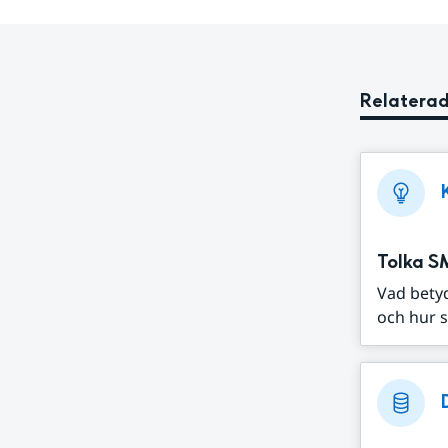
Relaterad
Tolka S
Vad bety
och hur s