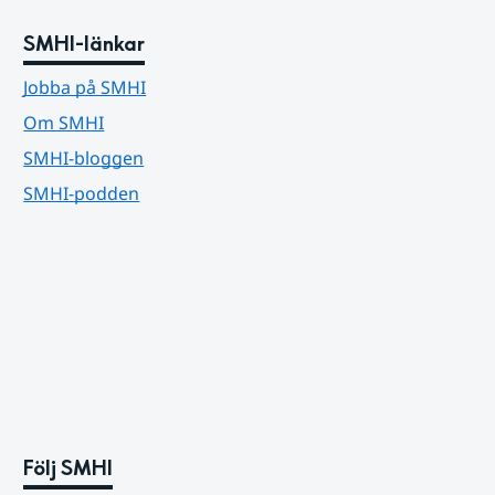
SMHI-länkar
Jobba på SMHI
Om SMHI
SMHI-bloggen
SMHI-podden
Följ SMHI