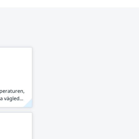
peraturen,
 vägled...