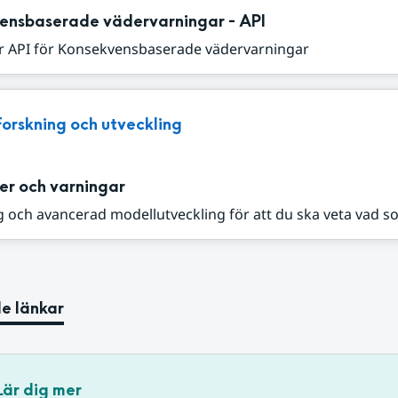
ensbaserade vädervarningar - API
r API för Konsekvensbaserade vädervarningar
Forskning och utveckling
er och varningar
 och avancerad modellutveckling för att du ska veta vad s
e länkar
Lär dig mer