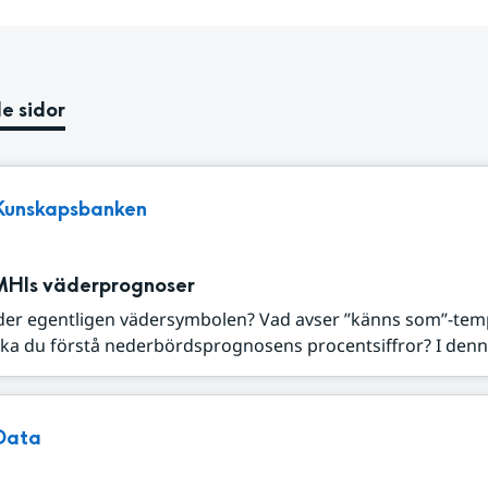
e sidor
Kunskapsbanken
MHIs väderprognoser
der egentligen vädersymbolen? Vad avser ”känns som”-tem
ka du förstå nederbördsprognosens procentsiffror? I denna
Data