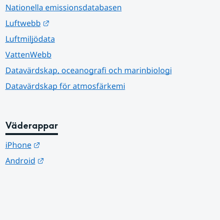
Nationella emissionsdatabasen
Länk till annan webbplats.
Luftwebb
Luftmiljödata
VattenWebb
Datavärdskap, oceanografi och marinbiologi
Datavärdskap för atmosfärkemi
Väderappar
Länk till annan webbplats.
iPhone
Länk till annan webbplats.
Android