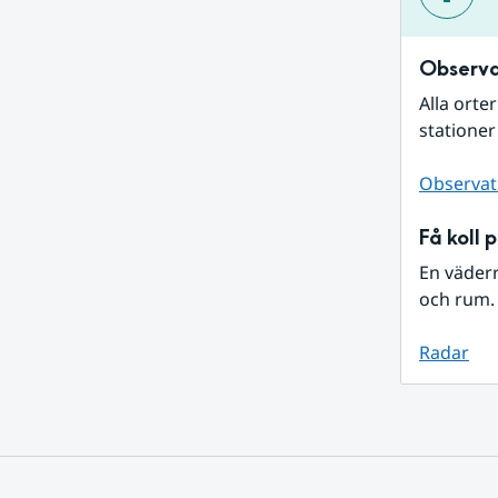
Observa
Alla orte
stationer
Observat
Få koll 
En väder
och rum. 
Radar