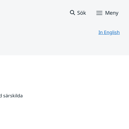
Sök
Meny
In English
 särskilda 