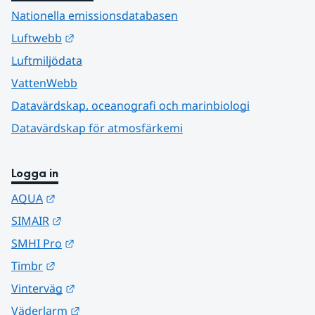
Nationella emissionsdatabasen
Länk till annan webbplats.
Luftwebb
Luftmiljödata
VattenWebb
Datavärdskap, oceanografi och marinbiologi
Datavärdskap för atmosfärkemi
Logga in
Länk till annan webbplats.
AQUA
Länk till annan webbplats.
SIMAIR
Länk till annan webbplats.
SMHI Pro
Länk till annan webbplats.
Timbr
Länk till annan webbplats.
Vinterväg
Länk till annan webbplats.
Väderlarm