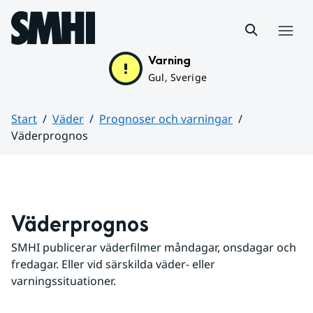
Hoppa till sidans innehåll
Meny
Varning
Gul, Sverige
Start
Väder
Prognoser och varningar
Väderprognos
Huvudinnehåll
Väderprognos
SMHI publicerar väderfilmer måndagar, onsdagar och 
fredagar. Eller vid särskilda väder- eller 
varningssituationer.