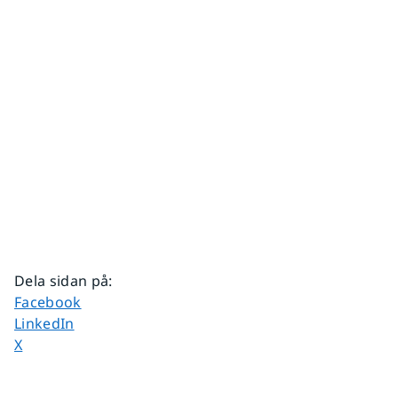
Dela sidan på
:
Dela sidan på
Facebook
Dela sidan på
LinkedIn
Dela sidan på
X