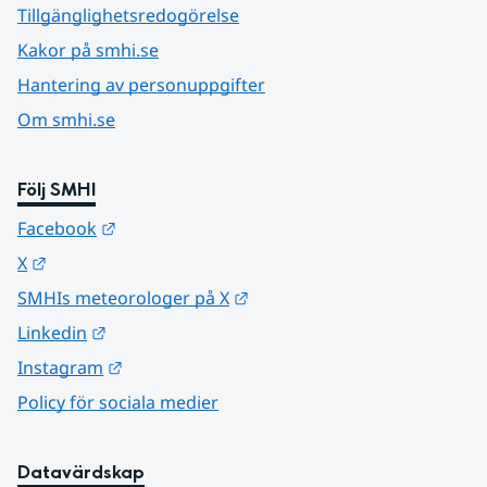
Tillgänglighetsredogörelse
Kakor på smhi.se
Hantering av personuppgifter
Om smhi.se
Följ SMHI
Länk till annan webbplats.
Facebook
Länk till annan webbplats.
X
Länk till annan webbplats.
SMHIs meteorologer på X
Länk till annan webbplats.
Linkedin
Länk till annan webbplats.
Instagram
Policy för sociala medier
Datavärdskap