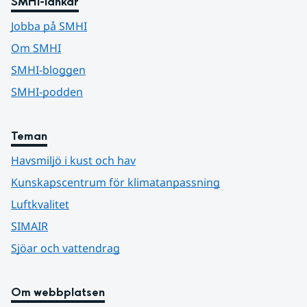
SMHI-länkar
Jobba på SMHI
Om SMHI
SMHI-bloggen
SMHI-podden
Teman
Havsmiljö i kust och hav
Kunskapscentrum för klimatanpassning
Luftkvalitet
SIMAIR
Sjöar och vattendrag
Om webbplatsen