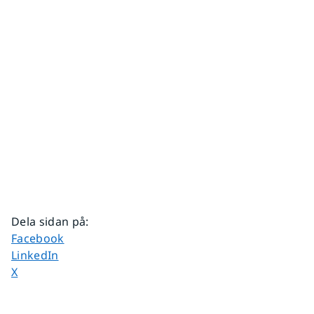
Dela sidan på
:
Dela sidan på
Facebook
Dela sidan på
LinkedIn
Dela sidan på
X