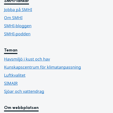
SMHI-länkar
Jobba på SMHI
Om SMHI
SMHI-bloggen
SMHI-podden
Teman
Havsmiljö i kust och hav
Kunskapscentrum för klimatanpassning
Luftkvalitet
SIMAIR
Sjöar och vattendrag
Om webbplatsen