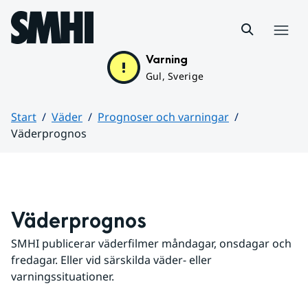
Hoppa till sidans innehåll
Meny
Varning
Gul, Sverige
Start
Väder
Prognoser och varningar
Väderprognos
Huvudinnehåll
Väderprognos
SMHI publicerar väderfilmer måndagar, onsdagar och 
fredagar. Eller vid särskilda väder- eller 
varningssituationer.