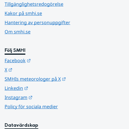
Tillgänglighetsredogörelse
Kakor på smhi.se
Hantering av personuppgifter
Om smhi.se
Följ SMHI
Länk till annan webbplats.
Facebook
Länk till annan webbplats.
X
Länk till annan webbplats.
SMHIs meteorologer på X
Länk till annan webbplats.
Linkedin
Länk till annan webbplats.
Instagram
Policy för sociala medier
Datavärdskap