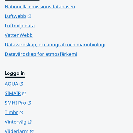
Nationella emissionsdatabasen
Länk till annan webbplats.
Luftwebb
Luftmiljödata
VattenWebb
Datavärdskap, oceanografi och marinbiologi
Datavärdskap för atmosfärkemi
Logga in
Länk till annan webbplats.
AQUA
Länk till annan webbplats.
SIMAIR
Länk till annan webbplats.
SMHI Pro
Länk till annan webbplats.
Timbr
Länk till annan webbplats.
Vinterväg
Länk till annan webbplats.
Väderlarm