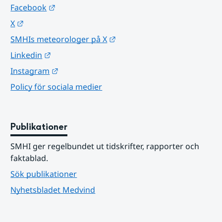
Länk till annan webbplats.
Facebook
Länk till annan webbplats.
X
Länk till annan webbplats.
SMHIs meteorologer på X
Länk till annan webbplats.
Linkedin
Länk till annan webbplats.
Instagram
Policy för sociala medier
Publikationer
SMHI ger regelbundet ut tidskrifter, rapporter och 
faktablad.
Sök publikationer
Nyhetsbladet Medvind