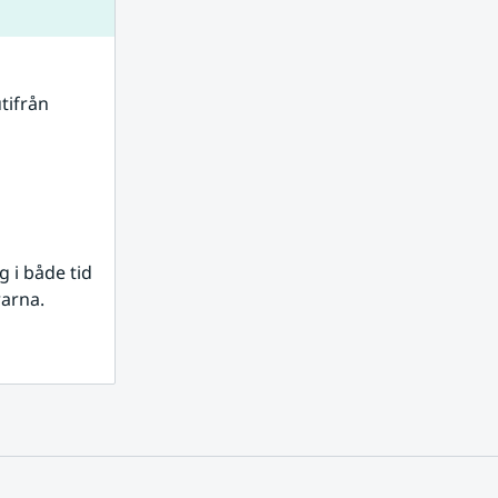
tifrån 
i både tid 
rarna.