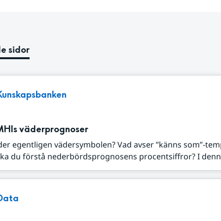
e sidor
Kunskapsbanken
MHIs väderprognoser
der egentligen vädersymbolen? Vad avser ”känns som”-tem
ka du förstå nederbördsprognosens procentsiffror? I denna
Data