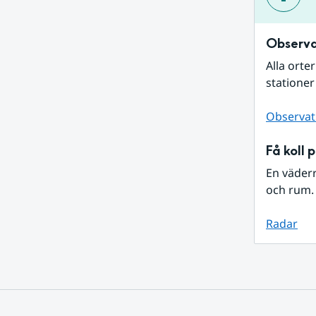
Observa
Alla orte
stationer
Observat
Få koll 
En väder
och rum. 
Radar