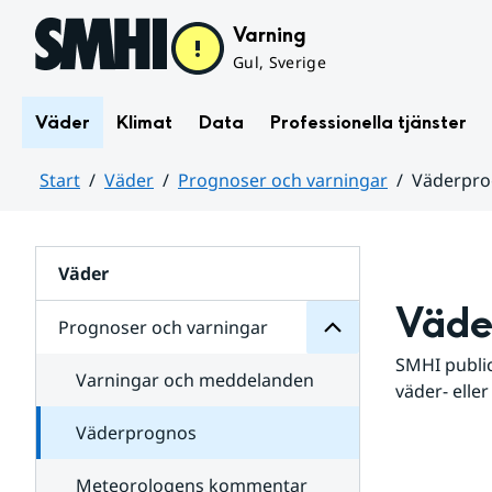
Hoppa till sidans innehåll
Varning
Gul, Sverige
Väder
Klimat
Data
Professionella tjänster
Start
Väder
Prognoser och varningar
Väderpr
varningar
och
Huvudinnehåll
Prognoser
för
Undersidor
Väder
Väde
Prognoser och varningar
SMHI public
Varningar och meddelanden
väder- eller
Väderprognos
Meteorologens kommentar