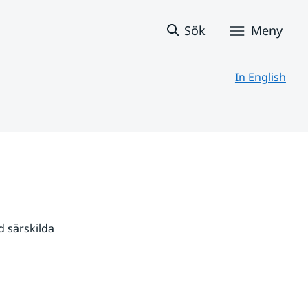
Sök
Meny
In English
 särskilda 