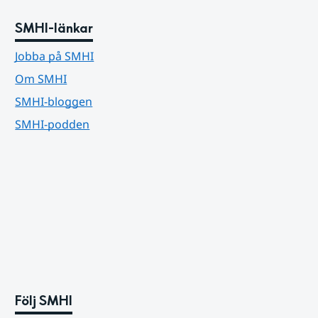
SMHI-länkar
Jobba på SMHI
Om SMHI
SMHI-bloggen
SMHI-podden
Följ SMHI