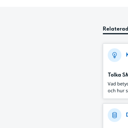
Relaterad
Tolka S
Vad bety
och hur s