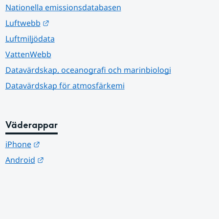
Nationella emissionsdatabasen
Länk till annan webbplats.
Luftwebb
Luftmiljödata
VattenWebb
Datavärdskap, oceanografi och marinbiologi
Datavärdskap för atmosfärkemi
Väderappar
Länk till annan webbplats.
iPhone
Länk till annan webbplats.
Android