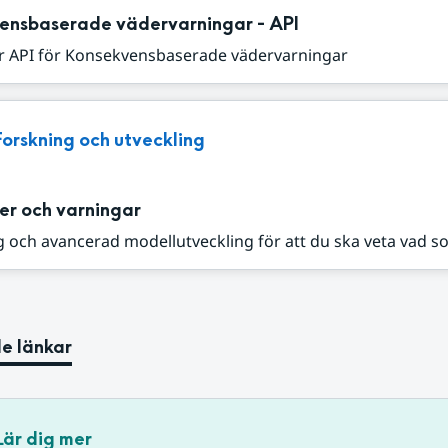
ensbaserade vädervarningar - API
r API för Konsekvensbaserade vädervarningar
Forskning och utveckling
er och varningar
 och avancerad modellutveckling för att du ska veta vad s
e länkar
Lär dig mer