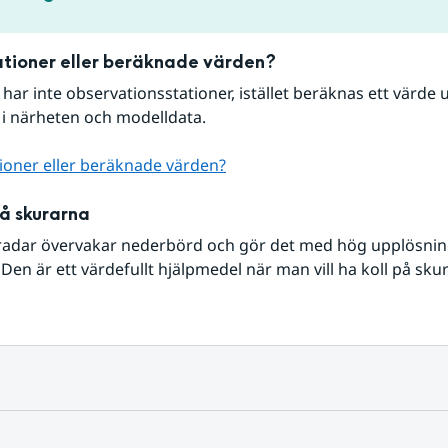
tioner eller beräknade värden?
r har inte observationsstationer, istället beräknas ett värde u
 i närheten och modelldata.
ioner eller beräknade värden?
på skurarna
radar övervakar nederbörd och gör det med hög upplösning 
Den är ett värdefullt hjälpmedel när man vill ha koll på sku