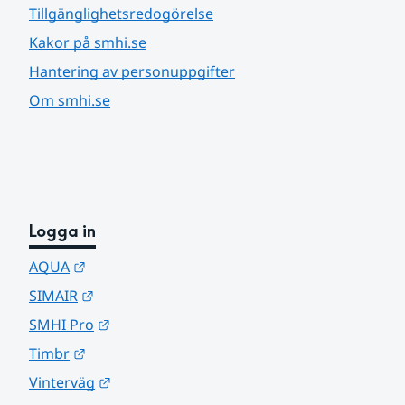
Tillgänglighetsredogörelse
Kakor på smhi.se
Hantering av personuppgifter
Om smhi.se
Logga in
Länk till annan webbplats.
AQUA
Länk till annan webbplats.
SIMAIR
Länk till annan webbplats.
SMHI Pro
Länk till annan webbplats.
Timbr
Länk till annan webbplats.
Vinterväg