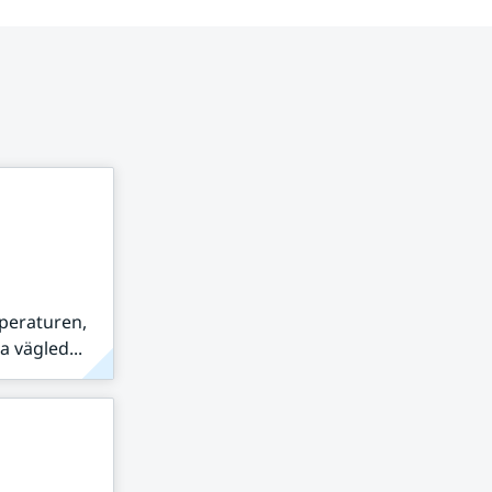
peraturen,
 vägled...