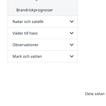
Brandriskprognoser
Radar och satellit
Väder till havs
Undersidor
för
Radar
Observationer
Undersidor
och
för
satellit
Väder
Mark och vatten
Undersidor
till
för
havs
Observationer
Undersidor
för
Mark
och
vatten
Dela sidan