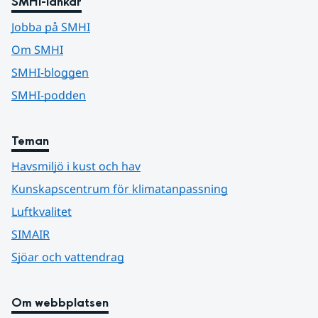
SMHI-länkar
Jobba på SMHI
Om SMHI
SMHI-bloggen
SMHI-podden
Teman
Havsmiljö i kust och hav
Kunskapscentrum för klimatanpassning
Luftkvalitet
SIMAIR
Sjöar och vattendrag
Om webbplatsen