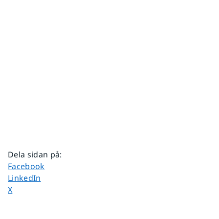
Dela sidan på
:
Dela sidan på
Facebook
Dela sidan på
LinkedIn
Dela sidan på
X