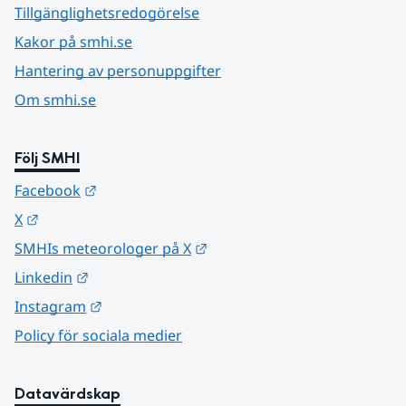
Tillgänglighetsredogörelse
Kakor på smhi.se
Hantering av personuppgifter
Om smhi.se
Följ SMHI
Länk till annan webbplats.
Facebook
Länk till annan webbplats.
X
Länk till annan webbplats.
SMHIs meteorologer på X
Länk till annan webbplats.
Linkedin
Länk till annan webbplats.
Instagram
Policy för sociala medier
Datavärdskap