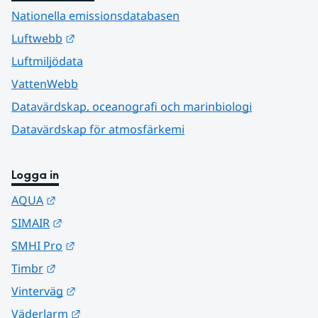
Nationella emissionsdatabasen
Länk till annan webbplats.
Luftwebb
Luftmiljödata
VattenWebb
Datavärdskap, oceanografi och marinbiologi
Datavärdskap för atmosfärkemi
Logga in
Länk till annan webbplats.
AQUA
Länk till annan webbplats.
SIMAIR
Länk till annan webbplats.
SMHI Pro
Länk till annan webbplats.
Timbr
Länk till annan webbplats.
Vinterväg
Länk till annan webbplats.
Väderlarm