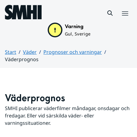
Hoppa till sidans innehåll
Meny
Varning
Gul, Sverige
Start
Väder
Prognoser och varningar
Väderprognos
Huvudinnehåll
Väderprognos
SMHI publicerar väderfilmer måndagar, onsdagar och 
fredagar. Eller vid särskilda väder- eller 
varningssituationer.