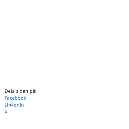
Dela sidan på
:
Dela sidan på
Facebook
Dela sidan på
LinkedIn
Dela sidan på
X