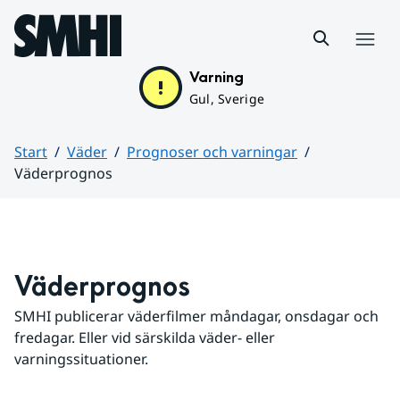
Hoppa till sidans innehåll
Meny
Varning
Gul, Sverige
Start
Väder
Prognoser och varningar
Väderprognos
Huvudinnehåll
Väderprognos
SMHI publicerar väderfilmer måndagar, onsdagar och 
fredagar. Eller vid särskilda väder- eller 
varningssituationer.