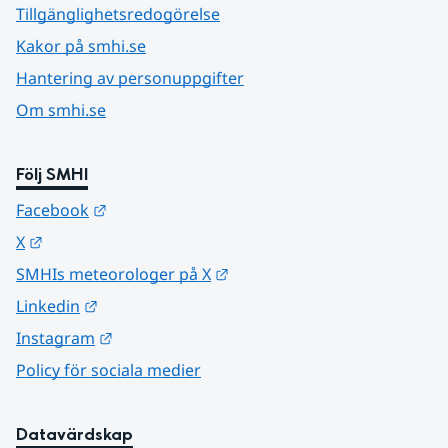
Tillgänglighetsredogörelse
Kakor på smhi.se
Hantering av personuppgifter
Om smhi.se
Följ SMHI
Länk till annan webbplats.
Facebook
Länk till annan webbplats.
X
Länk till annan webbplats.
SMHIs meteorologer på X
Länk till annan webbplats.
Linkedin
Länk till annan webbplats.
Instagram
Policy för sociala medier
Datavärdskap