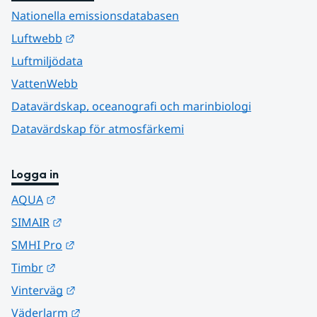
Nationella emissionsdatabasen
Länk till annan webbplats.
Luftwebb
Luftmiljödata
VattenWebb
Datavärdskap, oceanografi och marinbiologi
Datavärdskap för atmosfärkemi
Logga in
Länk till annan webbplats.
AQUA
Länk till annan webbplats.
SIMAIR
Länk till annan webbplats.
SMHI Pro
Länk till annan webbplats.
Timbr
Länk till annan webbplats.
Vinterväg
Länk till annan webbplats.
Väderlarm