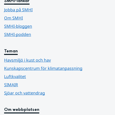
SMHI-länkar
Jobba på SMHI
Om SMHI
SMHI-bloggen
SMHI-podden
Teman
Havsmiljö i kust och hav
Kunskapscentrum för klimatanpassning
Luftkvalitet
SIMAIR
Sjöar och vattendrag
Om webbplatsen