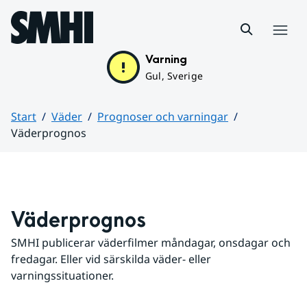
Hoppa till sidans innehåll
Meny
Varning
Gul, Sverige
Start
Väder
Prognoser och varningar
Väderprognos
Huvudinnehåll
Väderprognos
SMHI publicerar väderfilmer måndagar, onsdagar och 
fredagar. Eller vid särskilda väder- eller 
varningssituationer.