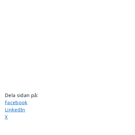
Dela sidan på
:
Dela sidan på
Facebook
Dela sidan på
LinkedIn
Dela sidan på
X