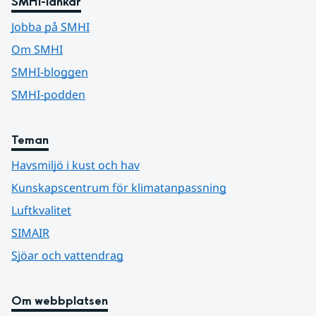
SMHI-länkar
Jobba på SMHI
Om SMHI
SMHI-bloggen
SMHI-podden
Teman
Havsmiljö i kust och hav
Kunskapscentrum för klimatanpassning
Luftkvalitet
SIMAIR
Sjöar och vattendrag
Om webbplatsen