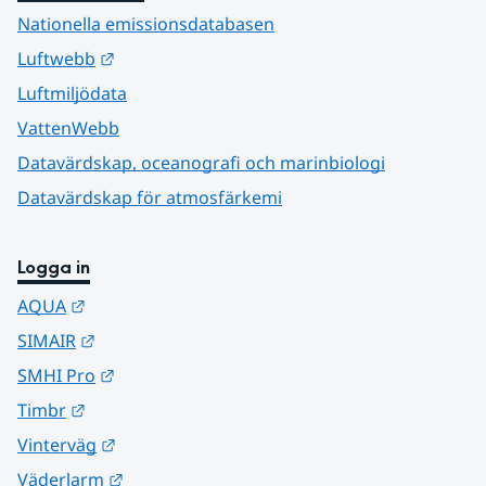
Nationella emissionsdatabasen
Länk till annan webbplats.
Luftwebb
Luftmiljödata
VattenWebb
Datavärdskap, oceanografi och marinbiologi
Datavärdskap för atmosfärkemi
Logga in
Länk till annan webbplats.
AQUA
Länk till annan webbplats.
SIMAIR
Länk till annan webbplats.
SMHI Pro
Länk till annan webbplats.
Timbr
Länk till annan webbplats.
Vinterväg
Länk till annan webbplats.
Väderlarm