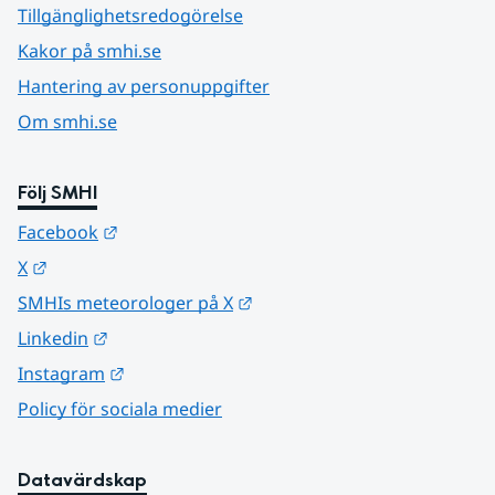
Tillgänglighetsredogörelse
Kakor på smhi.se
Hantering av personuppgifter
Om smhi.se
Följ SMHI
Länk till annan webbplats.
Facebook
Länk till annan webbplats.
X
Länk till annan webbplats.
SMHIs meteorologer på X
Länk till annan webbplats.
Linkedin
Länk till annan webbplats.
Instagram
Policy för sociala medier
Datavärdskap