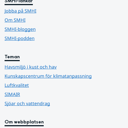
SMHI-länkar
Jobba på SMHI
Om SMHI
SMHI-bloggen
SMHI-podden
Teman
Havsmiljö i kust och hav
Kunskapscentrum för klimatanpassning
Luftkvalitet
SIMAIR
Sjöar och vattendrag
Om webbplatsen