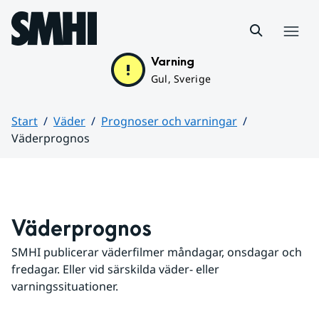
Hoppa till sidans innehåll
Meny
Varning
Gul, Sverige
Start
Väder
Prognoser och varningar
Väderprognos
Huvudinnehåll
Väderprognos
SMHI publicerar väderfilmer måndagar, onsdagar och 
fredagar. Eller vid särskilda väder- eller 
varningssituationer.