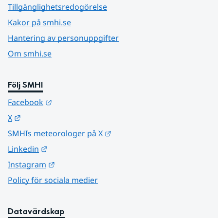
Tillgänglighetsredogörelse
Kakor på smhi.se
Hantering av personuppgifter
Om smhi.se
Följ SMHI
Länk till annan webbplats.
Facebook
Länk till annan webbplats.
X
Länk till annan webbplats.
SMHIs meteorologer på X
Länk till annan webbplats.
Linkedin
Länk till annan webbplats.
Instagram
Policy för sociala medier
Datavärdskap