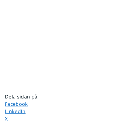
Dela sidan på
:
Dela sidan på
Facebook
Dela sidan på
LinkedIn
Dela sidan på
X