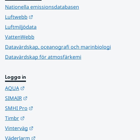
Nationella emissionsdatabasen
Länk till annan webbplats.
Luftwebb
Luftmiljödata
VattenWebb
Datavärdskap, oceanografi och marinbiologi
Datavärdskap för atmosfärkemi
Logga in
Länk till annan webbplats.
AQUA
Länk till annan webbplats.
SIMAIR
Länk till annan webbplats.
SMHI Pro
Länk till annan webbplats.
Timbr
Länk till annan webbplats.
Vinterväg
Länk till annan webbplats.
Väderlarm