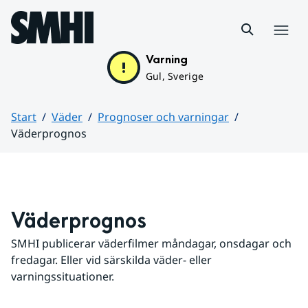
Hoppa till sidans innehåll
Meny
Varning
Gul, Sverige
Start
Väder
Prognoser och varningar
Väderprognos
Huvudinnehåll
Väderprognos
SMHI publicerar väderfilmer måndagar, onsdagar och 
fredagar. Eller vid särskilda väder- eller 
varningssituationer.