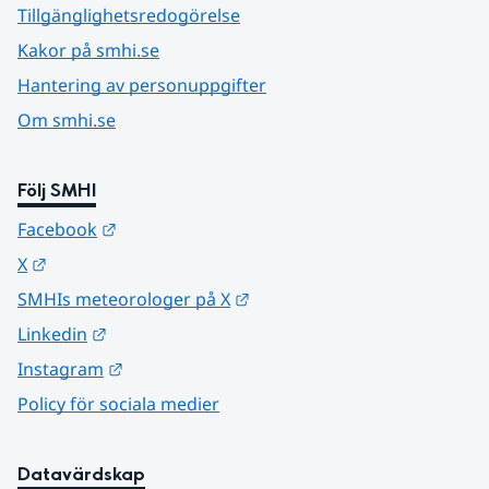
Tillgänglighetsredogörelse
Kakor på smhi.se
Hantering av personuppgifter
Om smhi.se
Följ SMHI
Länk till annan webbplats.
Facebook
Länk till annan webbplats.
X
Länk till annan webbplats.
SMHIs meteorologer på X
Länk till annan webbplats.
Linkedin
Länk till annan webbplats.
Instagram
Policy för sociala medier
Datavärdskap