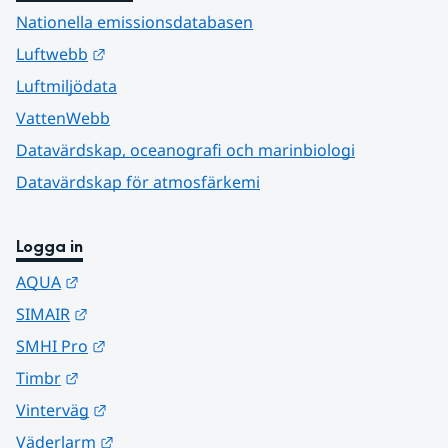
Nationella emissionsdatabasen
Länk till annan webbplats.
Luftwebb
Luftmiljödata
VattenWebb
Datavärdskap, oceanografi och marinbiologi
Datavärdskap för atmosfärkemi
Logga in
Länk till annan webbplats.
AQUA
Länk till annan webbplats.
SIMAIR
Länk till annan webbplats.
SMHI Pro
Länk till annan webbplats.
Timbr
Länk till annan webbplats.
Vinterväg
Länk till annan webbplats.
Väderlarm