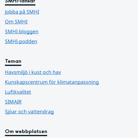
SMHI-länkar
Jobba på SMHI
Om SMHI
SMHI-bloggen
SMHI-podden
Teman
Havsmiljö i kust och hav
Kunskapscentrum för klimatanpassning
Luftkvalitet
SIMAIR
Sjöar och vattendrag
Om webbplatsen