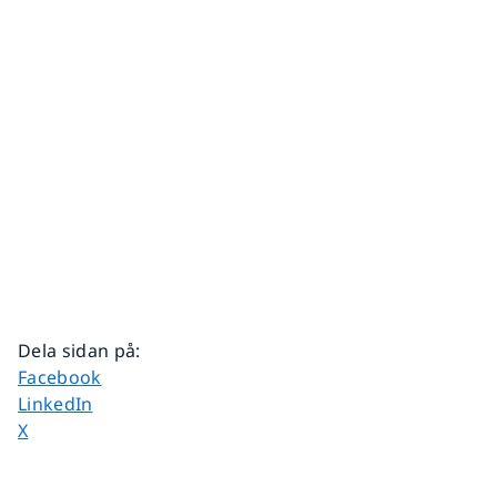
Dela sidan på
:
Dela sidan på
Facebook
Dela sidan på
LinkedIn
Dela sidan på
X