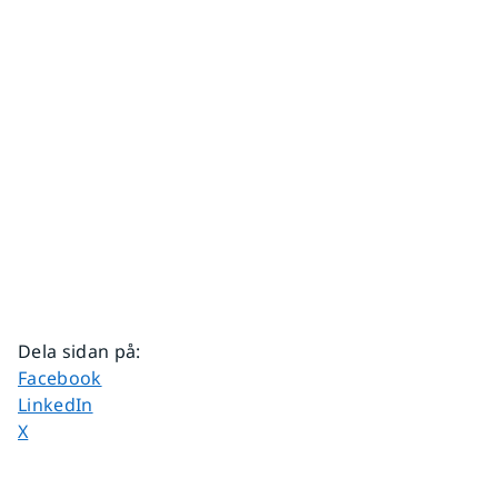
Dela sidan på
:
Dela sidan på
Facebook
Dela sidan på
LinkedIn
Dela sidan på
X