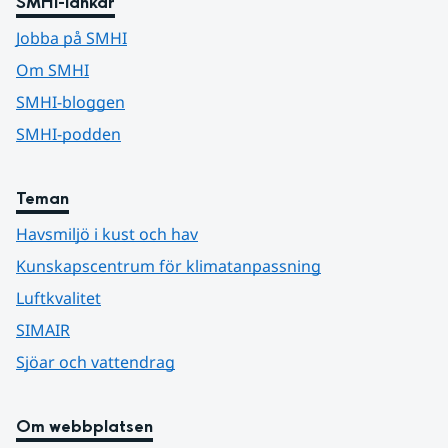
SMHI-länkar
Jobba på SMHI
Om SMHI
SMHI-bloggen
SMHI-podden
Teman
Havsmiljö i kust och hav
Kunskapscentrum för klimatanpassning
Luftkvalitet
SIMAIR
Sjöar och vattendrag
Om webbplatsen