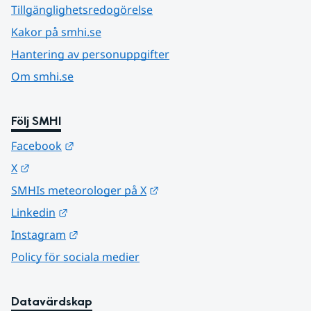
Tillgänglighetsredogörelse
Kakor på smhi.se
Hantering av personuppgifter
Om smhi.se
Följ SMHI
Länk till annan webbplats.
Facebook
Länk till annan webbplats.
X
Länk till annan webbplats.
SMHIs meteorologer på X
Länk till annan webbplats.
Linkedin
Länk till annan webbplats.
Instagram
Policy för sociala medier
Datavärdskap