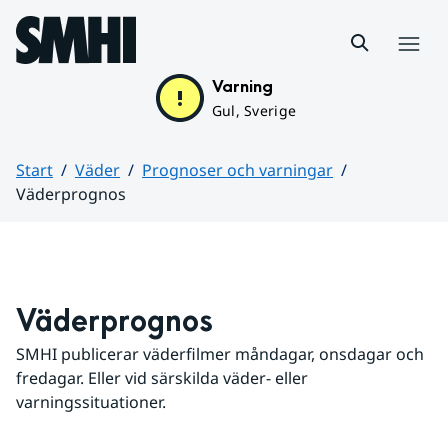
Hoppa till sidans innehåll
Meny
Varning
Gul, Sverige
Start
Väder
Prognoser och varningar
Väderprognos
Huvudinnehåll
Väderprognos
SMHI publicerar väderfilmer måndagar, onsdagar och 
fredagar. Eller vid särskilda väder- eller 
varningssituationer.