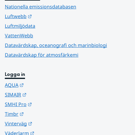
Nationella emissionsdatabasen
Länk till annan webbplats.
Luftwebb
Luftmiljödata
VattenWebb
Datavärdskap, oceanografi och marinbiologi
Datavärdskap för atmosfärkemi
Logga in
Länk till annan webbplats.
AQUA
Länk till annan webbplats.
SIMAIR
Länk till annan webbplats.
SMHI Pro
Länk till annan webbplats.
Timbr
Länk till annan webbplats.
Vinterväg
Länk till annan webbplats.
Väderlarm