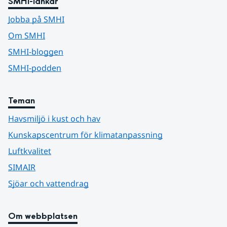
SMHI-länkar
Jobba på SMHI
Om SMHI
SMHI-bloggen
SMHI-podden
Teman
Havsmiljö i kust och hav
Kunskapscentrum för klimatanpassning
Luftkvalitet
SIMAIR
Sjöar och vattendrag
Om webbplatsen