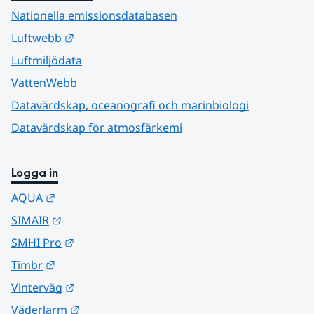
Nationella emissionsdatabasen
Länk till annan webbplats.
Luftwebb
Luftmiljödata
VattenWebb
Datavärdskap, oceanografi och marinbiologi
Datavärdskap för atmosfärkemi
Logga in
Länk till annan webbplats.
AQUA
Länk till annan webbplats.
SIMAIR
Länk till annan webbplats.
SMHI Pro
Länk till annan webbplats.
Timbr
Länk till annan webbplats.
Vinterväg
Länk till annan webbplats.
Väderlarm