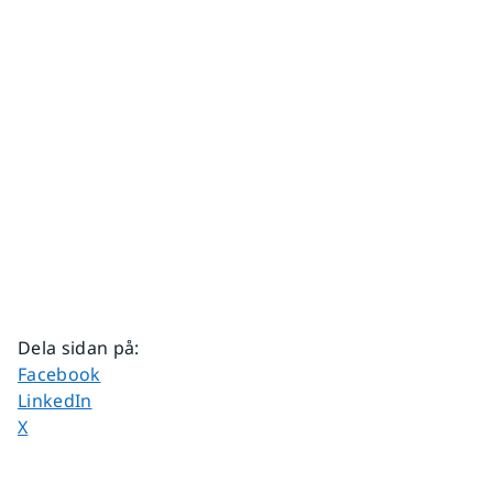
Dela sidan på
:
Dela sidan på
Facebook
Dela sidan på
LinkedIn
Dela sidan på
X