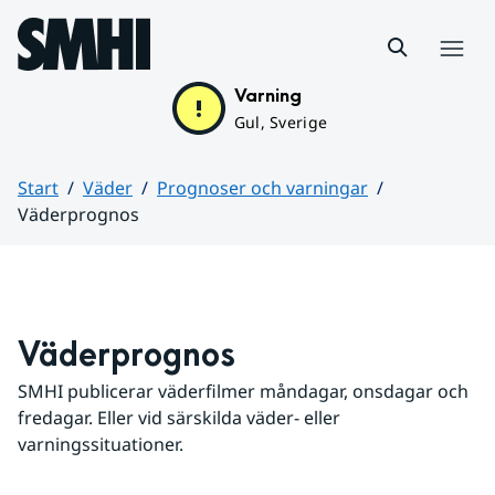
Hoppa till sidans innehåll
Meny
Varning
Gul, Sverige
Start
Väder
Prognoser och varningar
Väderprognos
Huvudinnehåll
Väderprognos
SMHI publicerar väderfilmer måndagar, onsdagar och 
fredagar. Eller vid särskilda väder- eller 
varningssituationer.