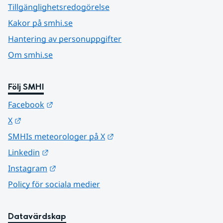
Tillgänglighetsredogörelse
Kakor på smhi.se
Hantering av personuppgifter
Om smhi.se
Följ SMHI
Länk till annan webbplats.
Facebook
Länk till annan webbplats.
X
Länk till annan webbplats.
SMHIs meteorologer på X
Länk till annan webbplats.
Linkedin
Länk till annan webbplats.
Instagram
Policy för sociala medier
Datavärdskap