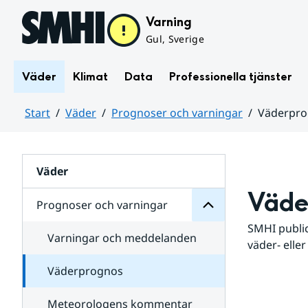
Hoppa till sidans innehåll
Varning
Gul, Sverige
Väder
Klimat
Data
Professionella tjänster
Start
Väder
Prognoser och varningar
Väderpr
varningar
och
Huvudinnehåll
Prognoser
för
Undersidor
Väder
Väde
Prognoser och varningar
SMHI public
Varningar och meddelanden
väder- eller
Väderprognos
Meteorologens kommentar