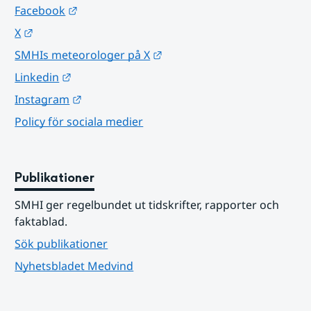
Länk till annan webbplats.
Facebook
Länk till annan webbplats.
X
Länk till annan webbplats.
SMHIs meteorologer på X
Länk till annan webbplats.
Linkedin
Länk till annan webbplats.
Instagram
Policy för sociala medier
Publikationer
SMHI ger regelbundet ut tidskrifter, rapporter och 
faktablad.
Sök publikationer
Nyhetsbladet Medvind