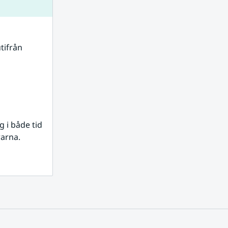
tifrån 
i både tid 
rarna.