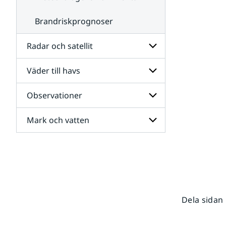
Brandriskprognoser
Radar och satellit
Väder till havs
Undersidor
för
Radar
Observationer
Undersidor
och
för
satellit
Väder
Mark och vatten
Undersidor
till
för
havs
Observationer
Undersidor
för
Mark
och
vatten
Dela sidan