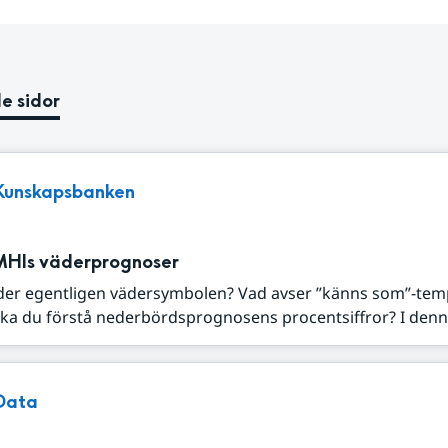
e sidor
Kunskapsbanken
MHIs väderprognoser
der egentligen vädersymbolen? Vad avser ”känns som”-tem
ka du förstå nederbördsprognosens procentsiffror? I denna
Data