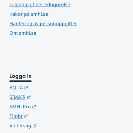
Tillgänglighetsredogörelse
Kakor på smhi.se
Hantering av personuppgifter
Om smhi.se
Logga in
Länk till annan webbplats.
AQUA
Länk till annan webbplats.
SIMAIR
Länk till annan webbplats.
SMHI Pro
Länk till annan webbplats.
Timbr
Länk till annan webbplats.
Vinterväg