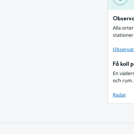
Observa
Alla orte
stationer
Observat
Få koll 
En väder
och rum. 
Radar