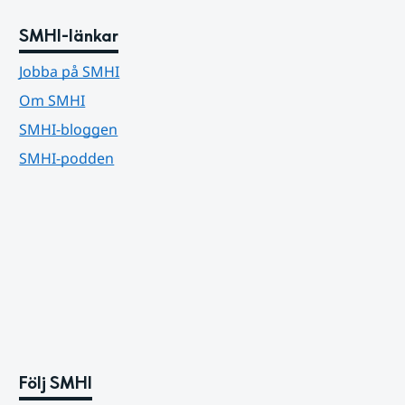
SMHI-länkar
Jobba på SMHI
Om SMHI
SMHI-bloggen
SMHI-podden
Följ SMHI