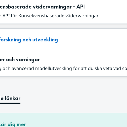
ensbaserade vädervarningar - API
r API för Konsekvensbaserade vädervarningar
Forskning och utveckling
er och varningar
 och avancerad modellutveckling för att du ska veta vad s
e länkar
Lär dig mer