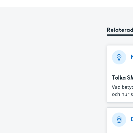
Relaterad
Tolka S
Vad bety
och hur s