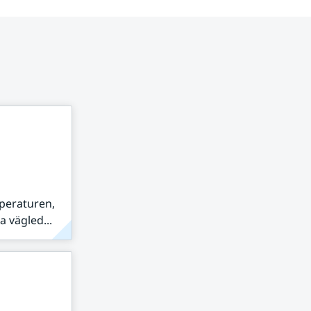
peraturen,
 vägled...