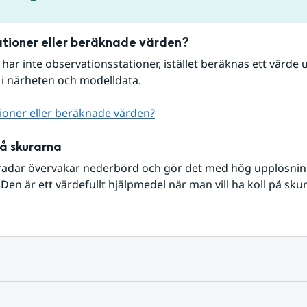
tioner eller beräknade värden?
r har inte observationsstationer, istället beräknas ett värde u
 i närheten och modelldata.
ioner eller beräknade värden?
på skurarna
radar övervakar nederbörd och gör det med hög upplösning 
Den är ett värdefullt hjälpmedel när man vill ha koll på sku