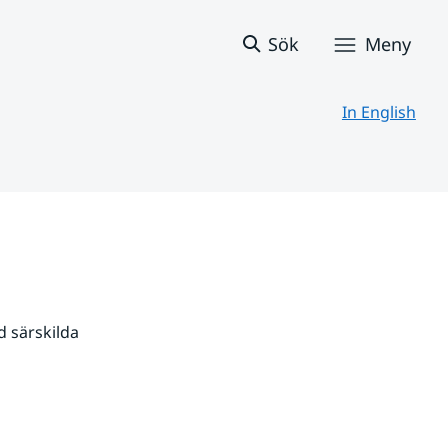
Sök
Meny
In English
 särskilda 