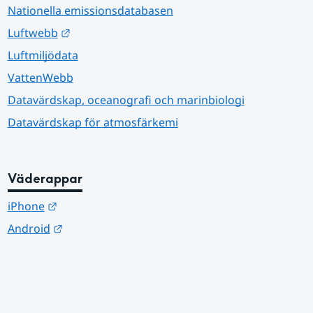
Nationella emissionsdatabasen
Länk till annan webbplats.
Luftwebb
Luftmiljödata
VattenWebb
Datavärdskap, oceanografi och marinbiologi
Datavärdskap för atmosfärkemi
Väderappar
Länk till annan webbplats.
iPhone
Länk till annan webbplats.
Android