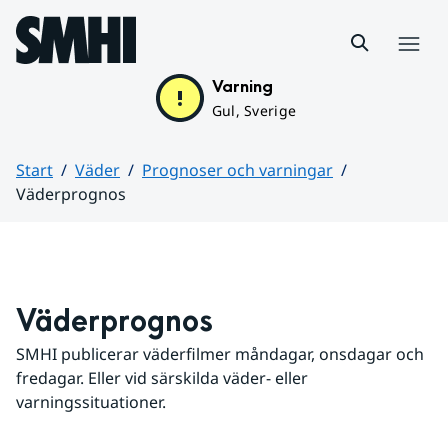
Hoppa till sidans innehåll
Meny
Varning
Gul, Sverige
Start
Väder
Prognoser och varningar
Väderprognos
Huvudinnehåll
Väderprognos
SMHI publicerar väderfilmer måndagar, onsdagar och 
fredagar. Eller vid särskilda väder- eller 
varningssituationer.