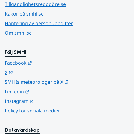
Tillgänglighetsredogörelse
Kakor på smhi.se
Hantering av personuppgifter
Om smhi.se
Följ SMHI
Länk till annan webbplats.
Facebook
Länk till annan webbplats.
X
Länk till annan webbplats.
SMHIs meteorologer på X
Länk till annan webbplats.
Linkedin
Länk till annan webbplats.
Instagram
Policy för sociala medier
Datavärdskap