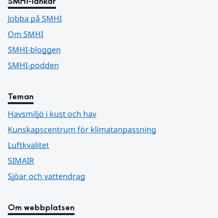
SMHI-länkar
Jobba på SMHI
Om SMHI
SMHI-bloggen
SMHI-podden
Teman
Havsmiljö i kust och hav
Kunskapscentrum för klimatanpassning
Luftkvalitet
SIMAIR
Sjöar och vattendrag
Om webbplatsen