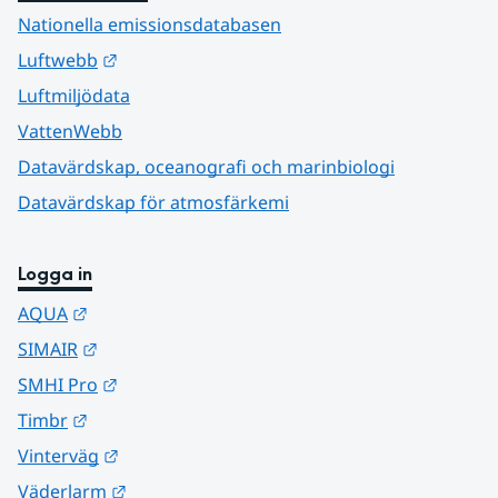
Nationella emissionsdatabasen
Länk till annan webbplats.
Luftwebb
Luftmiljödata
VattenWebb
Datavärdskap, oceanografi och marinbiologi
Datavärdskap för atmosfärkemi
Logga in
Länk till annan webbplats.
AQUA
Länk till annan webbplats.
SIMAIR
Länk till annan webbplats.
SMHI Pro
Länk till annan webbplats.
Timbr
Länk till annan webbplats.
Vinterväg
Länk till annan webbplats.
Väderlarm