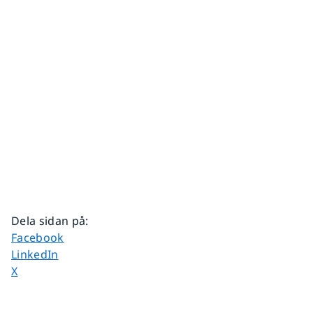
Dela sidan på
:
Dela sidan på
Facebook
Dela sidan på
LinkedIn
Dela sidan på
X