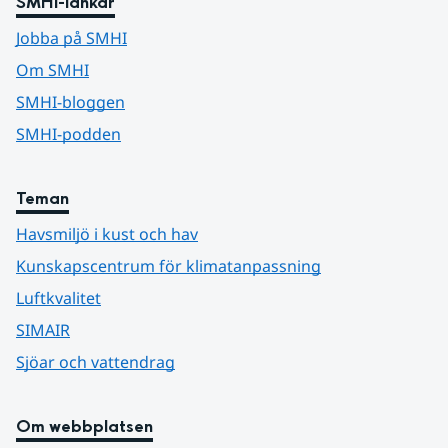
SMHI-länkar
Jobba på SMHI
Om SMHI
SMHI-bloggen
SMHI-podden
Teman
Havsmiljö i kust och hav
Kunskapscentrum för klimatanpassning
Luftkvalitet
SIMAIR
Sjöar och vattendrag
Om webbplatsen