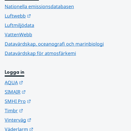
Nationella emissionsdatabasen
Länk till annan webbplats.
Luftwebb
Luftmiljödata
VattenWebb
Datavärdskap, oceanografi och marinbiologi
Datavärdskap för atmosfärkemi
Logga in
Länk till annan webbplats.
AQUA
Länk till annan webbplats.
SIMAIR
Länk till annan webbplats.
SMHI Pro
Länk till annan webbplats.
Timbr
Länk till annan webbplats.
Vinterväg
Länk till annan webbplats.
Väderlarm