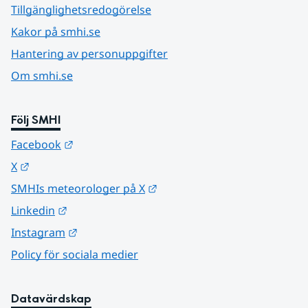
Tillgänglighetsredogörelse
Kakor på smhi.se
Hantering av personuppgifter
Om smhi.se
Följ SMHI
Länk till annan webbplats.
Facebook
Länk till annan webbplats.
X
Länk till annan webbplats.
SMHIs meteorologer på X
Länk till annan webbplats.
Linkedin
Länk till annan webbplats.
Instagram
Policy för sociala medier
Datavärdskap