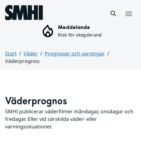
Hoppa till sidans innehåll
Meny
Meddelande
Risk för skogsbrand
Start
Väder
Prognoser och varningar
Väderprognos
Huvudinnehåll
Väderprognos
SMHI publicerar väderfilmer måndagar, onsdagar och 
fredagar. Eller vid särskilda väder- eller 
varningssituationer.