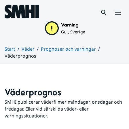
Hoppa till sidans innehåll
Meny
Varning
Gul, Sverige
Start
Väder
Prognoser och varningar
Väderprognos
Huvudinnehåll
Väderprognos
SMHI publicerar väderfilmer måndagar, onsdagar och 
fredagar. Eller vid särskilda väder- eller 
varningssituationer.