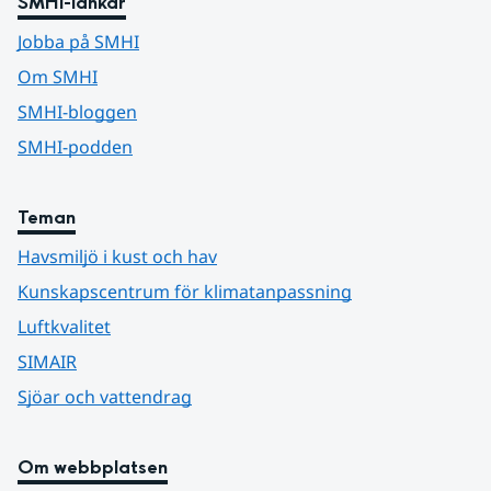
SMHI-länkar
Jobba på SMHI
Om SMHI
SMHI-bloggen
SMHI-podden
Teman
Havsmiljö i kust och hav
Kunskapscentrum för klimatanpassning
Luftkvalitet
SIMAIR
Sjöar och vattendrag
Om webbplatsen