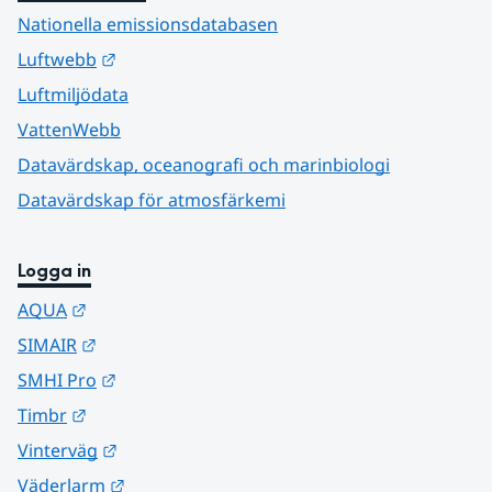
Nationella emissionsdatabasen
Länk till annan webbplats.
Luftwebb
Luftmiljödata
VattenWebb
Datavärdskap, oceanografi och marinbiologi
Datavärdskap för atmosfärkemi
Logga in
Länk till annan webbplats.
AQUA
Länk till annan webbplats.
SIMAIR
Länk till annan webbplats.
SMHI Pro
Länk till annan webbplats.
Timbr
Länk till annan webbplats.
Vinterväg
Länk till annan webbplats.
Väderlarm