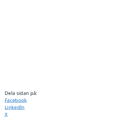
Dela sidan på
:
Dela sidan på
Facebook
Dela sidan på
LinkedIn
Dela sidan på
X