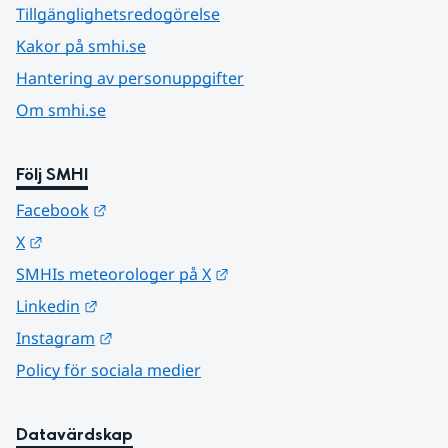
Tillgänglighetsredogörelse
Kakor på smhi.se
Hantering av personuppgifter
Om smhi.se
Följ SMHI
Länk till annan webbplats.
Facebook
Länk till annan webbplats.
X
Länk till annan webbplats.
SMHIs meteorologer på X
Länk till annan webbplats.
Linkedin
Länk till annan webbplats.
Instagram
Policy för sociala medier
Datavärdskap