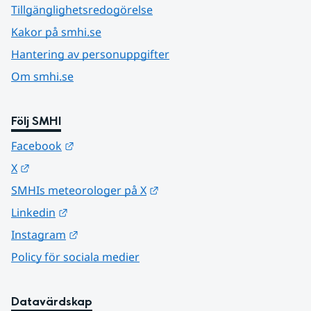
Tillgänglighetsredogörelse
Kakor på smhi.se
Hantering av personuppgifter
Om smhi.se
Följ SMHI
Länk till annan webbplats.
Facebook
Länk till annan webbplats.
X
Länk till annan webbplats.
SMHIs meteorologer på X
Länk till annan webbplats.
Linkedin
Länk till annan webbplats.
Instagram
Policy för sociala medier
Datavärdskap