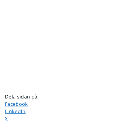
Dela sidan på
:
Dela sidan på
Facebook
Dela sidan på
LinkedIn
Dela sidan på
X