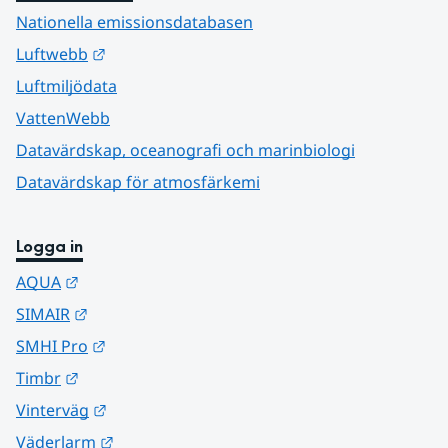
Nationella emissionsdatabasen
Länk till annan webbplats.
Luftwebb
Luftmiljödata
VattenWebb
Datavärdskap, oceanografi och marinbiologi
Datavärdskap för atmosfärkemi
Logga in
Länk till annan webbplats.
AQUA
Länk till annan webbplats.
SIMAIR
Länk till annan webbplats.
SMHI Pro
Länk till annan webbplats.
Timbr
Länk till annan webbplats.
Vinterväg
Länk till annan webbplats.
Väderlarm