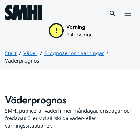
Hoppa till sidans innehåll
Meny
Varning
Gul, Sverige
Start
Väder
Prognoser och varningar
Väderprognos
Huvudinnehåll
Väderprognos
SMHI publicerar väderfilmer måndagar, onsdagar och 
fredagar. Eller vid särskilda väder- eller 
varningssituationer.