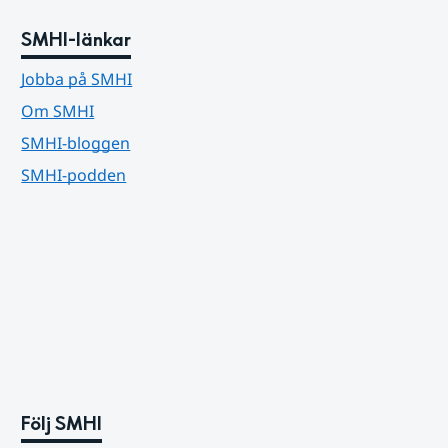
SMHI-länkar
Jobba på SMHI
Om SMHI
SMHI-bloggen
SMHI-podden
Följ SMHI