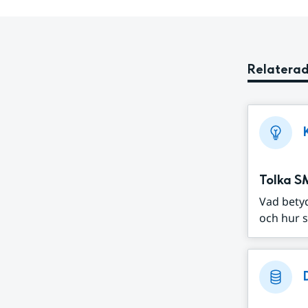
Relaterad
Tolka S
Vad bety
och hur s