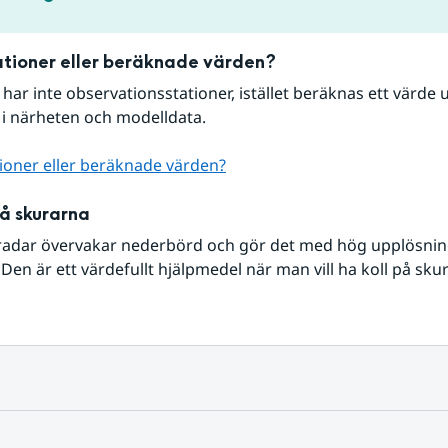
tioner eller beräknade värden?
r har inte observationsstationer, istället beräknas ett värde u
 i närheten och modelldata.
ioner eller beräknade värden?
på skurarna
radar övervakar nederbörd och gör det med hög upplösning 
Den är ett värdefullt hjälpmedel när man vill ha koll på sku