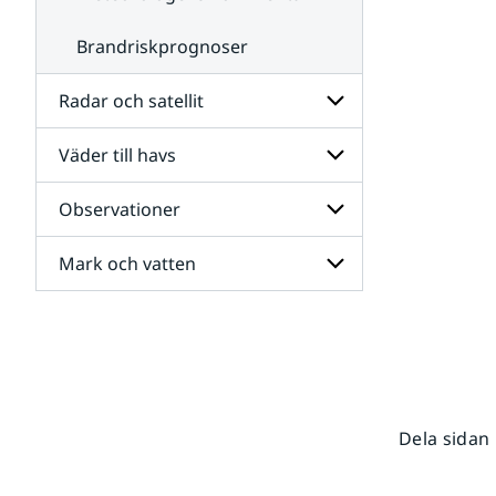
Brandriskprognoser
Radar och satellit
Väder till havs
Undersidor
för
Radar
Observationer
Undersidor
och
för
satellit
Väder
Mark och vatten
Undersidor
till
för
havs
Observationer
Undersidor
för
Mark
och
vatten
Dela sidan