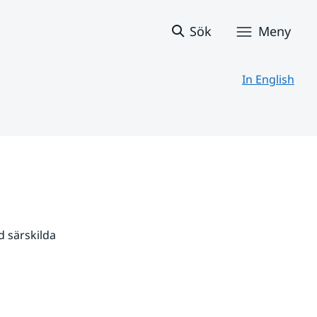
Sök
Meny
In English
 särskilda 