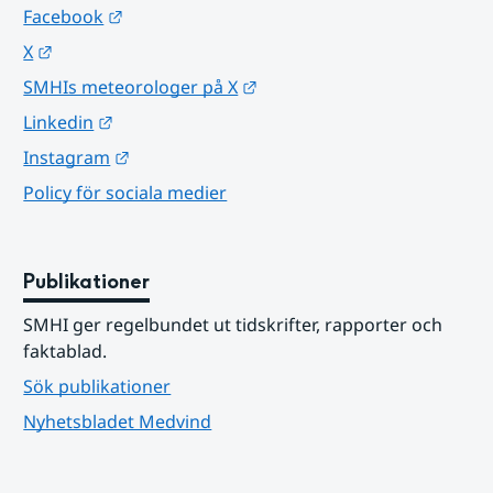
Länk till annan webbplats.
Facebook
Länk till annan webbplats.
X
Länk till annan webbplats.
SMHIs meteorologer på X
Länk till annan webbplats.
Linkedin
Länk till annan webbplats.
Instagram
Policy för sociala medier
Publikationer
SMHI ger regelbundet ut tidskrifter, rapporter och 
faktablad.
Sök publikationer
Nyhetsbladet Medvind