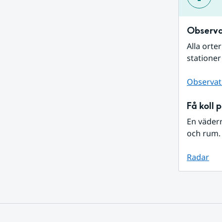
Observa
Alla orte
stationer
Observat
Få koll 
En väder
och rum. 
Radar