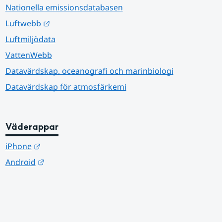
Nationella emissionsdatabasen
Länk till annan webbplats.
Luftwebb
Luftmiljödata
VattenWebb
Datavärdskap, oceanografi och marinbiologi
Datavärdskap för atmosfärkemi
Väderappar
Länk till annan webbplats.
iPhone
Länk till annan webbplats.
Android