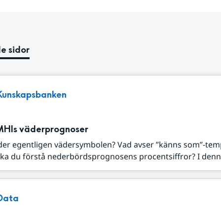
e sidor
Kunskapsbanken
MHIs väderprognoser
der egentligen vädersymbolen? Vad avser ”känns som”-tem
ka du förstå nederbördsprognosens procentsiffror? I denna
Data