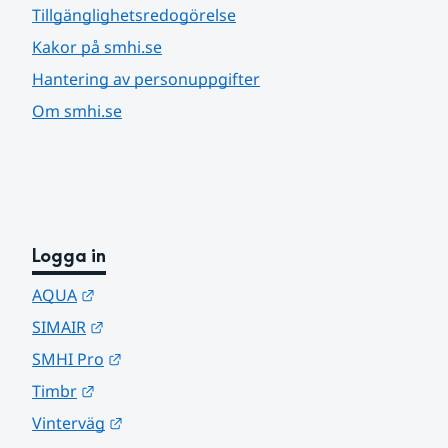
Tillgänglighetsredogörelse
Kakor på smhi.se
Hantering av personuppgifter
Om smhi.se
Logga in
Länk till annan webbplats.
AQUA
Länk till annan webbplats.
SIMAIR
Länk till annan webbplats.
SMHI Pro
Länk till annan webbplats.
Timbr
Länk till annan webbplats.
Vinterväg