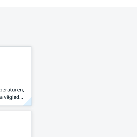
peraturen,
 vägled...