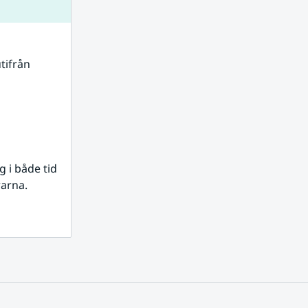
tifrån 
i både tid 
rarna.