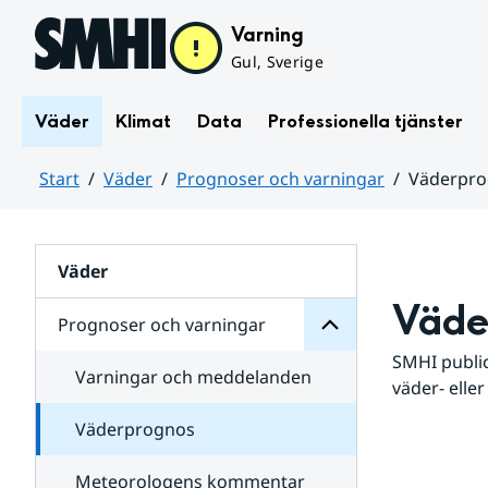
Hoppa till sidans innehåll
Varning
Gul, Sverige
Väder
Klimat
Data
Professionella tjänster
Start
Väder
Prognoser och varningar
Väderpr
varningar
och
Huvudinnehåll
Prognoser
för
Undersidor
Väder
Väde
Prognoser och varningar
SMHI public
Varningar och meddelanden
väder- eller
Väderprognos
Meteorologens kommentar