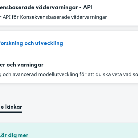
ensbaserade vädervarningar - API
r API för Konsekvensbaserade vädervarningar
Forskning och utveckling
er och varningar
 och avancerad modellutveckling för att du ska veta vad s
e länkar
Lär dig mer