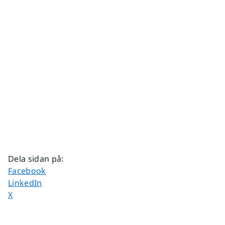
Dela sidan på
:
Dela sidan på
Facebook
Dela sidan på
LinkedIn
Dela sidan på
X