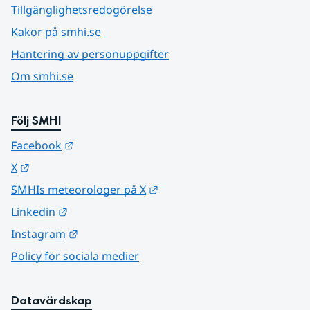
Tillgänglighetsredogörelse
Kakor på smhi.se
Hantering av personuppgifter
Om smhi.se
Följ SMHI
Länk till annan webbplats.
Facebook
Länk till annan webbplats.
X
Länk till annan webbplats.
SMHIs meteorologer på X
Länk till annan webbplats.
Linkedin
Länk till annan webbplats.
Instagram
Policy för sociala medier
Datavärdskap