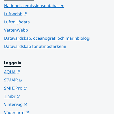
Nationella emissionsdatabasen
Länk till annan webbplats.
Luftwebb
Luftmiljödata
VattenWebb
Datavärdskap, oceanografi och marinbiologi
Datavärdskap för atmosfärkemi
Logga in
Länk till annan webbplats.
AQUA
Länk till annan webbplats.
SIMAIR
Länk till annan webbplats.
SMHI Pro
Länk till annan webbplats.
Timbr
Länk till annan webbplats.
Vinterväg
Länk till annan webbplats.
Väderlarm