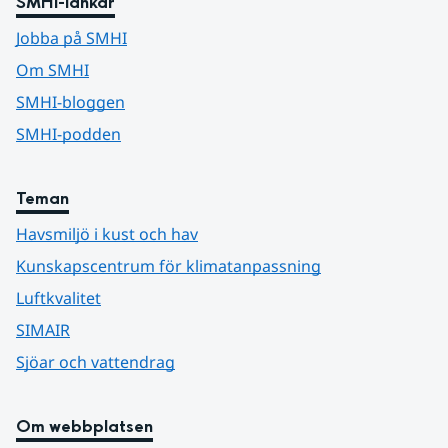
SMHI-länkar
Jobba på SMHI
Om SMHI
SMHI-bloggen
SMHI-podden
Teman
Havsmiljö i kust och hav
Kunskapscentrum för klimatanpassning
Luftkvalitet
SIMAIR
Sjöar och vattendrag
Om webbplatsen