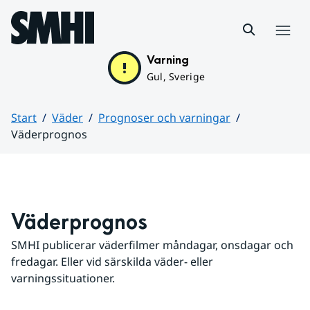
Hoppa till sidans innehåll
Meny
Varning
Gul, Sverige
Start
Väder
Prognoser och varningar
Väderprognos
Huvudinnehåll
Väderprognos
SMHI publicerar väderfilmer måndagar, onsdagar och 
fredagar. Eller vid särskilda väder- eller 
varningssituationer.