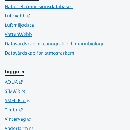
Nationella emissionsdatabasen
Länk till annan webbplats.
Luftwebb
Luftmiljödata
VattenWebb
Datavärdskap, oceanografi och marinbiologi
Datavärdskap för atmosfärkemi
Logga in
Länk till annan webbplats.
AQUA
Länk till annan webbplats.
SIMAIR
Länk till annan webbplats.
SMHI Pro
Länk till annan webbplats.
Timbr
Länk till annan webbplats.
Vinterväg
Länk till annan webbplats.
Väderlarm