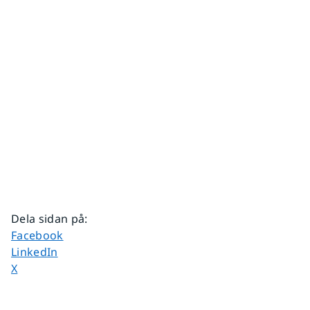
Dela sidan på
:
Dela sidan på
Facebook
Dela sidan på
LinkedIn
Dela sidan på
X