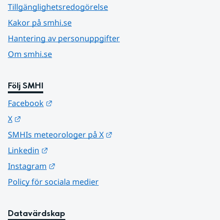
Tillgänglighetsredogörelse
Kakor på smhi.se
Hantering av personuppgifter
Om smhi.se
Följ SMHI
Länk till annan webbplats.
Facebook
Länk till annan webbplats.
X
Länk till annan webbplats.
SMHIs meteorologer på X
Länk till annan webbplats.
Linkedin
Länk till annan webbplats.
Instagram
Policy för sociala medier
Datavärdskap