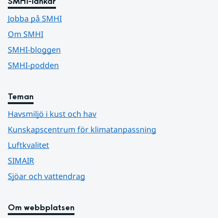
SMHI-länkar
Jobba på SMHI
Om SMHI
SMHI-bloggen
SMHI-podden
Teman
Havsmiljö i kust och hav
Kunskapscentrum för klimatanpassning
Luftkvalitet
SIMAIR
Sjöar och vattendrag
Om webbplatsen