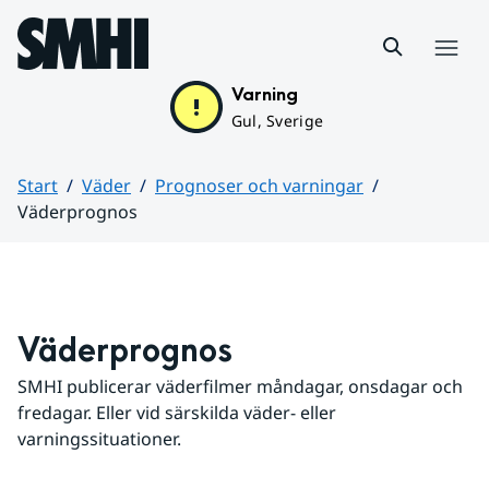
Hoppa till sidans innehåll
Meny
Varning
Gul, Sverige
Start
Väder
Prognoser och varningar
Väderprognos
Huvudinnehåll
Väderprognos
SMHI publicerar väderfilmer måndagar, onsdagar och 
fredagar. Eller vid särskilda väder- eller 
varningssituationer.