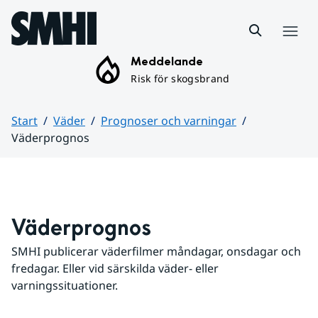
Hoppa till sidans innehåll
Meny
Meddelande
Risk för skogsbrand
Start
Väder
Prognoser och varningar
Väderprognos
Huvudinnehåll
Väderprognos
SMHI publicerar väderfilmer måndagar, onsdagar och 
fredagar. Eller vid särskilda väder- eller 
varningssituationer.