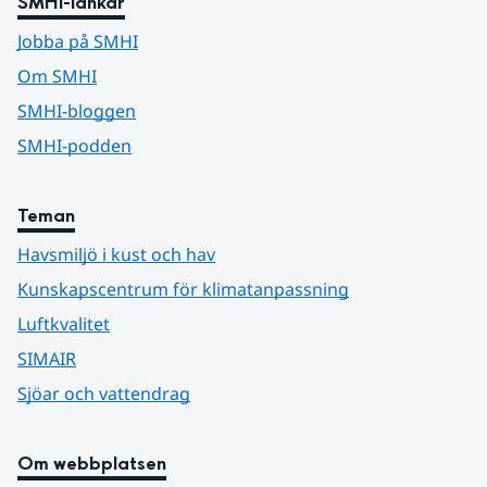
SMHI-länkar
Jobba på SMHI
Om SMHI
SMHI-bloggen
SMHI-podden
Teman
Havsmiljö i kust och hav
Kunskapscentrum för klimatanpassning
Luftkvalitet
SIMAIR
Sjöar och vattendrag
Om webbplatsen