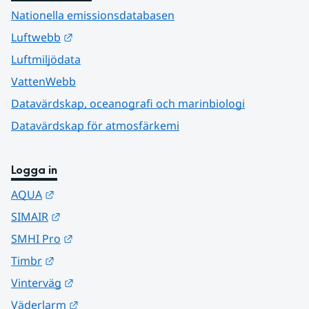
Nationella emissionsdatabasen
Länk till annan webbplats.
Luftwebb
Luftmiljödata
VattenWebb
Datavärdskap, oceanografi och marinbiologi
Datavärdskap för atmosfärkemi
Logga in
Länk till annan webbplats.
AQUA
Länk till annan webbplats.
SIMAIR
Länk till annan webbplats.
SMHI Pro
Länk till annan webbplats.
Timbr
Länk till annan webbplats.
Vinterväg
Länk till annan webbplats.
Väderlarm