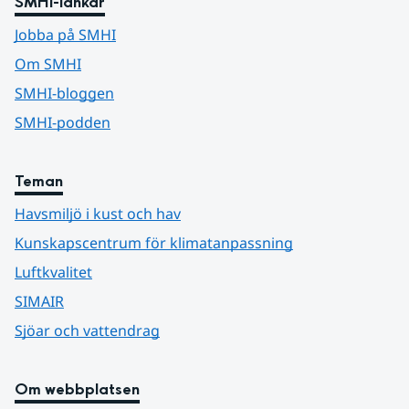
SMHI-länkar
Jobba på SMHI
Om SMHI
SMHI-bloggen
SMHI-podden
Teman
Havsmiljö i kust och hav
Kunskapscentrum för klimatanpassning
Luftkvalitet
SIMAIR
Sjöar och vattendrag
Om webbplatsen