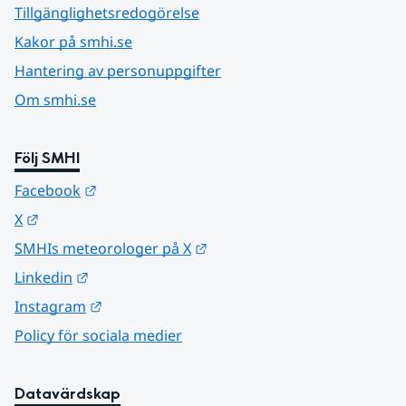
Tillgänglighetsredogörelse
Kakor på smhi.se
Hantering av personuppgifter
Om smhi.se
Följ SMHI
Länk till annan webbplats.
Facebook
Länk till annan webbplats.
X
Länk till annan webbplats.
SMHIs meteorologer på X
Länk till annan webbplats.
Linkedin
Länk till annan webbplats.
Instagram
Policy för sociala medier
Datavärdskap