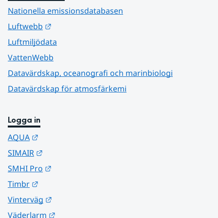
Nationella emissionsdatabasen
Länk till annan webbplats.
Luftwebb
Luftmiljödata
VattenWebb
Datavärdskap, oceanografi och marinbiologi
Datavärdskap för atmosfärkemi
Logga in
Länk till annan webbplats.
AQUA
Länk till annan webbplats.
SIMAIR
Länk till annan webbplats.
SMHI Pro
Länk till annan webbplats.
Timbr
Länk till annan webbplats.
Vinterväg
Länk till annan webbplats.
Väderlarm