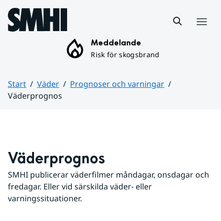
Hoppa till sidans innehåll
Meny
Meddelande
Risk för skogsbrand
Start
Väder
Prognoser och varningar
Väderprognos
Huvudinnehåll
Väderprognos
SMHI publicerar väderfilmer måndagar, onsdagar och 
fredagar. Eller vid särskilda väder- eller 
varningssituationer.