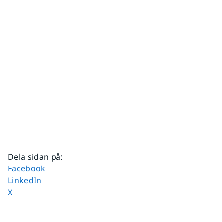
Dela sidan på
:
Dela sidan på
Facebook
Dela sidan på
LinkedIn
Dela sidan på
X