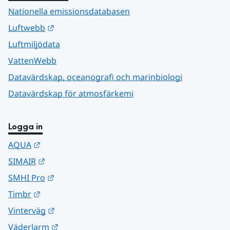
Nationella emissionsdatabasen
Länk till annan webbplats.
Luftwebb
Luftmiljödata
VattenWebb
Datavärdskap, oceanografi och marinbiologi
Datavärdskap för atmosfärkemi
Logga in
Länk till annan webbplats.
AQUA
Länk till annan webbplats.
SIMAIR
Länk till annan webbplats.
SMHI Pro
Länk till annan webbplats.
Timbr
Länk till annan webbplats.
Vinterväg
Länk till annan webbplats.
Väderlarm