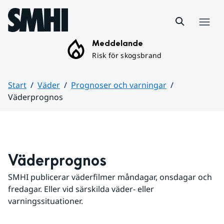
Hoppa till sidans innehåll
Meny
Meddelande
Risk för skogsbrand
Start
Väder
Prognoser och varningar
Väderprognos
Huvudinnehåll
Väderprognos
SMHI publicerar väderfilmer måndagar, onsdagar och 
fredagar. Eller vid särskilda väder- eller 
varningssituationer.