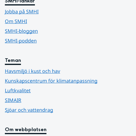
SMHI-länkar
Jobba på SMHI
Om SMHI
SMHI-bloggen
SMHI-podden
Teman
Havsmiljö i kust och hav
Kunskapscentrum för klimatanpassning
Luftkvalitet
SIMAIR
Sjöar och vattendrag
Om webbplatsen