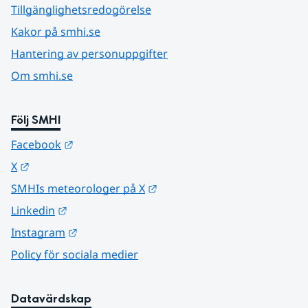
Tillgänglighetsredogörelse
Kakor på smhi.se
Hantering av personuppgifter
Om smhi.se
Följ SMHI
Länk till annan webbplats.
Facebook
Länk till annan webbplats.
X
Länk till annan webbplats.
SMHIs meteorologer på X
Länk till annan webbplats.
Linkedin
Länk till annan webbplats.
Instagram
Policy för sociala medier
Datavärdskap