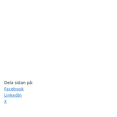
Dela sidan på
:
Dela sidan på
Facebook
Dela sidan på
LinkedIn
Dela sidan på
X