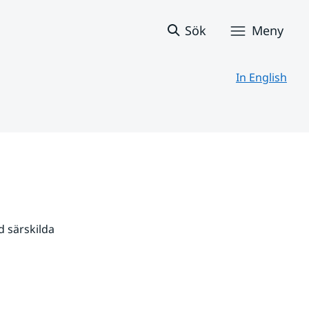
Sök
Meny
In English
 särskilda 