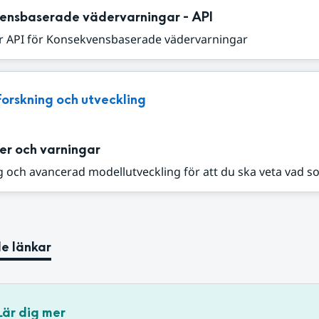
ensbaserade vädervarningar - API
r API för Konsekvensbaserade vädervarningar
Forskning och utveckling
er och varningar
 och avancerad modellutveckling för att du ska veta vad s
e länkar
Lär dig mer