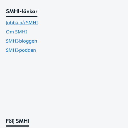
SMHI-länkar
Jobba på SMHI
Om SMHI
SMHI-bloggen
SMHI-podden
Följ SMHI