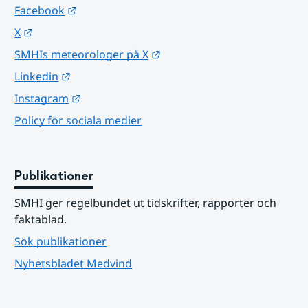
Länk till annan webbplats.
Facebook
Länk till annan webbplats.
X
Länk till annan webbplats.
SMHIs meteorologer på X
Länk till annan webbplats.
Linkedin
Länk till annan webbplats.
Instagram
Policy för sociala medier
Publikationer
SMHI ger regelbundet ut tidskrifter, rapporter och 
faktablad.
Sök publikationer
Nyhetsbladet Medvind