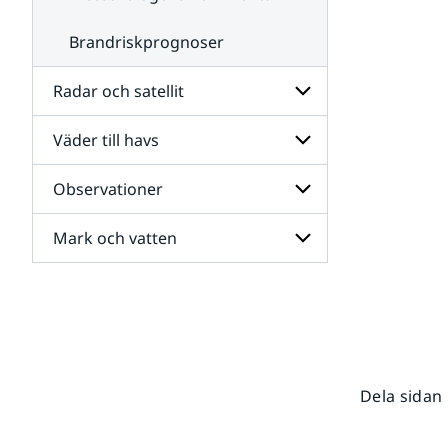
Brandriskprognoser
Radar och satellit
Väder till havs
Undersidor
för
Radar
Observationer
Undersidor
och
för
satellit
Väder
Mark och vatten
Undersidor
till
för
havs
Observationer
Undersidor
för
Mark
och
vatten
Dela sidan