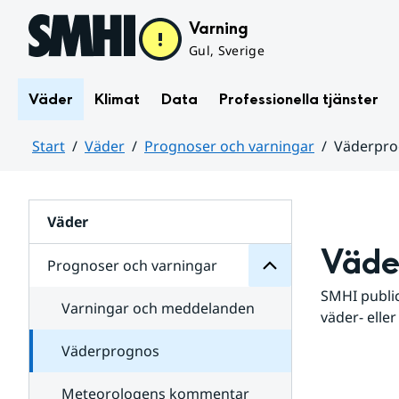
Hoppa till sidans innehåll
Varning
Gul, Sverige
Väder
Klimat
Data
Professionella tjänster
Start
Väder
Prognoser och varningar
Väderpr
varningar
och
Huvudinnehåll
Prognoser
för
Undersidor
Väder
Väde
Prognoser och varningar
SMHI public
Varningar och meddelanden
väder- eller
Väderprognos
Meteorologens kommentar