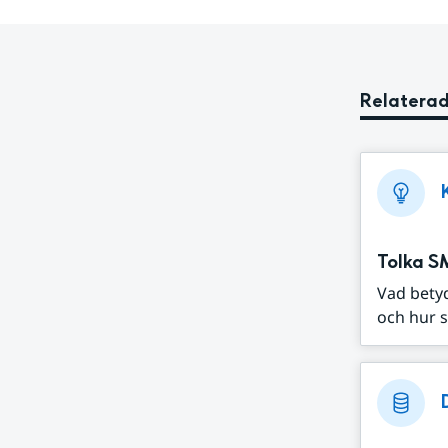
Relaterad
Tolka S
Vad bety
och hur s