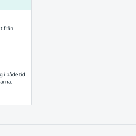
tifrån 
i både tid 
rarna.