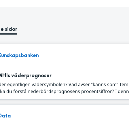
e sidor
Kunskapsbanken
MHIs väderprognoser
der egentligen vädersymbolen? Vad avser ”känns som”-tem
ka du förstå nederbördsprognosens procentsiffror? I denna
Data