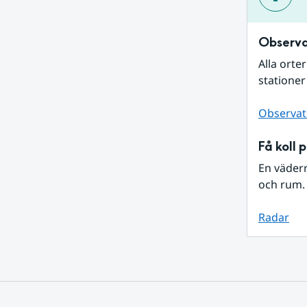
Observa
Alla orte
stationer
Observat
Få koll 
En väder
och rum. 
Radar