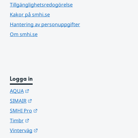
Tillgänglighetsredogörelse
Kakor på smhi.se
Hantering av personuppgifter
Om smhi.se
Logga in
Länk till annan webbplats.
AQUA
Länk till annan webbplats.
SIMAIR
Länk till annan webbplats.
SMHI Pro
Länk till annan webbplats.
Timbr
Länk till annan webbplats.
Vinterväg