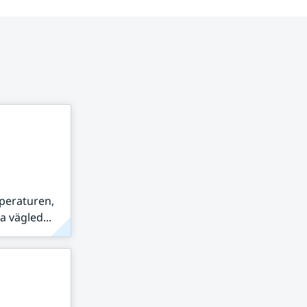
peraturen,
 vägled...