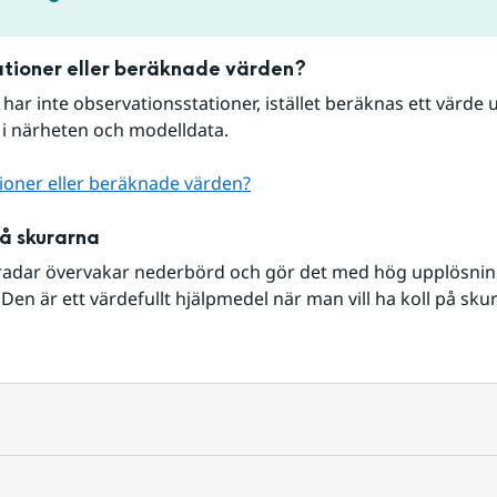
tioner eller beräknade värden?
r har inte observationsstationer, istället beräknas ett värde u
 i närheten och modelldata.
ioner eller beräknade värden?
på skurarna
radar övervakar nederbörd och gör det med hög upplösning 
Den är ett värdefullt hjälpmedel när man vill ha koll på sku