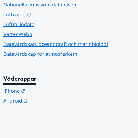
Nationella emissionsdatabasen
Länk till annan webbplats.
Luftwebb
Luftmiljödata
VattenWebb
Datavärdskap, oceanografi och marinbiologi
Datavärdskap för atmosfärkemi
Väderappar
Länk till annan webbplats.
iPhone
Länk till annan webbplats.
Android