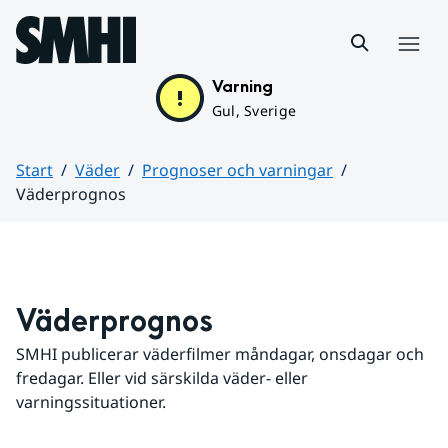
Hoppa till sidans innehåll
Meny
Varning
Gul, Sverige
Start
Väder
Prognoser och varningar
Väderprognos
Huvudinnehåll
Väderprognos
SMHI publicerar väderfilmer måndagar, onsdagar och 
fredagar. Eller vid särskilda väder- eller 
varningssituationer.