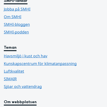
SMHI-länkar
Jobba på SMHI
Om SMHI
SMHI-bloggen
SMHI-podden
Teman
Havsmiljö i kust och hav
Kunskapscentrum för klimatanpassning
Luftkvalitet
SIMAIR
Sjöar och vattendrag
Om webbplatsen