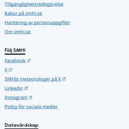
Tillgänglighetsredogörelse
Kakor på smhi.se
Hantering av personuppgifter
Om smhi.se
Följ SMHI
Länk till annan webbplats.
Facebook
Länk till annan webbplats.
X
Länk till annan webbplats.
SMHIs meteorologer på X
Länk till annan webbplats.
Linkedin
Länk till annan webbplats.
Instagram
Policy för sociala medier
Datavärdskap