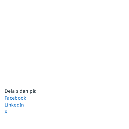
Dela sidan på
:
Dela sidan på
Facebook
Dela sidan på
LinkedIn
Dela sidan på
X