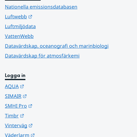
Nationella emissionsdatabasen
Länk till annan webbplats.
Luftwebb
Luftmiljödata
VattenWebb
Datavärdskap, oceanografi och marinbiologi
Datavärdskap för atmosfärkemi
Logga in
Länk till annan webbplats.
AQUA
Länk till annan webbplats.
SIMAIR
Länk till annan webbplats.
SMHI Pro
Länk till annan webbplats.
Timbr
Länk till annan webbplats.
Vinterväg
Länk till annan webbplats.
Väderlarm