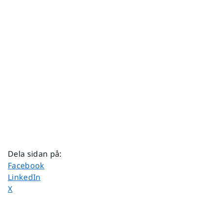
Dela sidan på
:
Dela sidan på
Facebook
Dela sidan på
LinkedIn
Dela sidan på
X