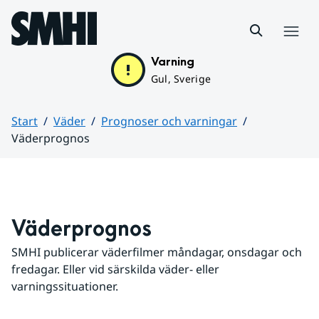
Hoppa till sidans innehåll
Meny
Varning
Gul, Sverige
Start
Väder
Prognoser och varningar
Väderprognos
Huvudinnehåll
Väderprognos
SMHI publicerar väderfilmer måndagar, onsdagar och 
fredagar. Eller vid särskilda väder- eller 
varningssituationer.