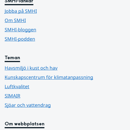
SMHI-länkar
Jobba på SMHI
Om SMHI
SMHI-bloggen
SMHI-podden
Teman
Havsmiljö i kust och hav
Kunskapscentrum för klimatanpassning
Luftkvalitet
SIMAIR
Sjöar och vattendrag
Om webbplatsen