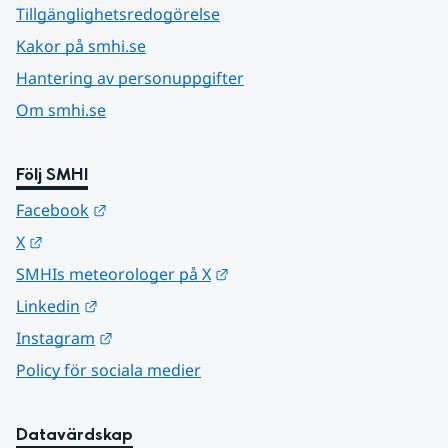
Tillgänglighetsredogörelse
Kakor på smhi.se
Hantering av personuppgifter
Om smhi.se
Följ SMHI
Länk till annan webbplats.
Facebook
Länk till annan webbplats.
X
Länk till annan webbplats.
SMHIs meteorologer på X
Länk till annan webbplats.
Linkedin
Länk till annan webbplats.
Instagram
Policy för sociala medier
Datavärdskap