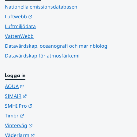
Nationella emissionsdatabasen
Länk till annan webbplats.
Luftwebb
Luftmiljödata
VattenWebb
Datavärdskap, oceanografi och marinbiologi
Datavärdskap för atmosfärkemi
Logga in
Länk till annan webbplats.
AQUA
Länk till annan webbplats.
SIMAIR
Länk till annan webbplats.
SMHI Pro
Länk till annan webbplats.
Timbr
Länk till annan webbplats.
Vinterväg
Länk till annan webbplats.
Väderlarm