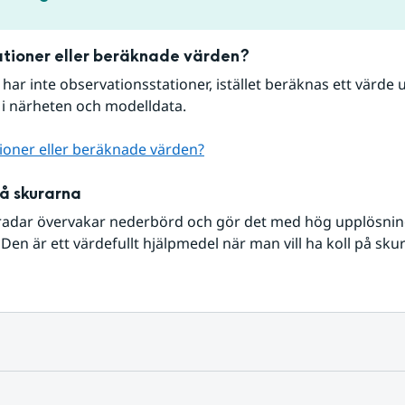
tioner eller beräknade värden?
r har inte observationsstationer, istället beräknas ett värde u
 i närheten och modelldata.
ioner eller beräknade värden?
på skurarna
radar övervakar nederbörd och gör det med hög upplösning 
Den är ett värdefullt hjälpmedel när man vill ha koll på sku