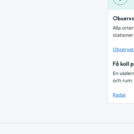
Observa
Alla orte
stationer
Observat
Få koll 
En väder
och rum. 
Radar