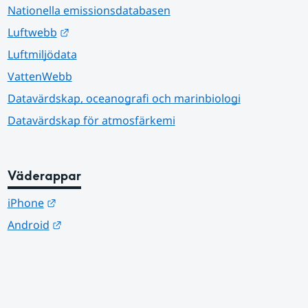
Nationella emissionsdatabasen
Länk till annan webbplats.
Luftwebb
Luftmiljödata
VattenWebb
Datavärdskap, oceanografi och marinbiologi
Datavärdskap för atmosfärkemi
Väderappar
Länk till annan webbplats.
iPhone
Länk till annan webbplats.
Android