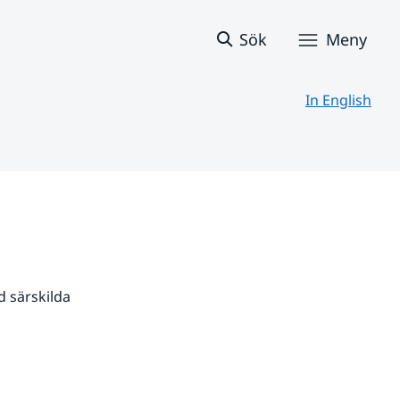
Sök
Meny
In English
 särskilda 