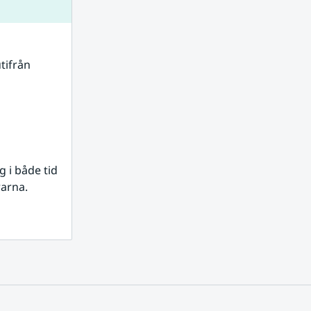
tifrån 
i både tid 
rarna.