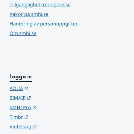
Tillgänglighetsredogörelse
Kakor på smhi.se
Hantering av personuppgifter
Om smhi.se
Logga in
Länk till annan webbplats.
AQUA
Länk till annan webbplats.
SIMAIR
Länk till annan webbplats.
SMHI Pro
Länk till annan webbplats.
Timbr
Länk till annan webbplats.
Vinterväg