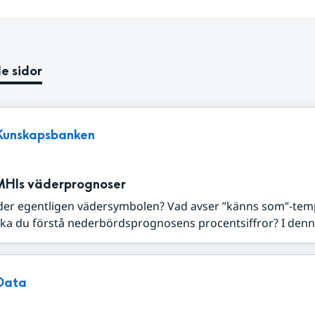
e sidor
Kunskapsbanken
MHIs väderprognoser
der egentligen vädersymbolen? Vad avser ”känns som”-tem
ka du förstå nederbördsprognosens procentsiffror? I denna
Data