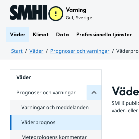
Hoppa till sidans innehåll
Varning
Gul, Sverige
Väder
Klimat
Data
Professionella tjänster
Start
Väder
Prognoser och varningar
Väderpr
varningar
och
Huvudinnehåll
Prognoser
för
Undersidor
Väder
Väde
Prognoser och varningar
SMHI public
Varningar och meddelanden
väder- eller
Väderprognos
Meteorologens kommentar