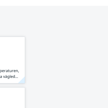
peraturen,
 vägled...