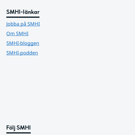
SMHI-länkar
Jobba på SMHI
Om SMHI
SMHI-bloggen
SMHI-podden
Följ SMHI