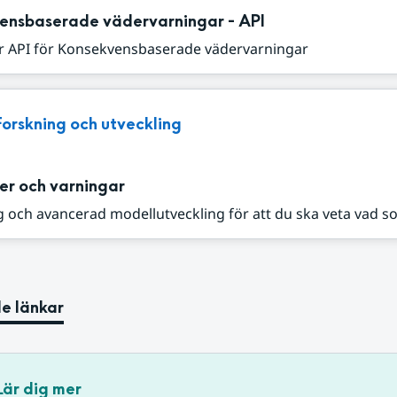
ensbaserade vädervarningar - API
r API för Konsekvensbaserade vädervarningar
Forskning och utveckling
er och varningar
 och avancerad modellutveckling för att du ska veta vad s
e länkar
Lär dig mer