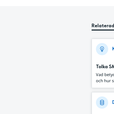
Relaterad
Tolka S
Vad bety
och hur s