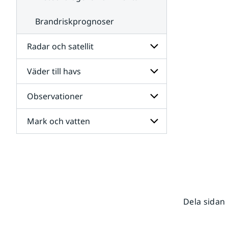
Brandriskprognoser
Radar och satellit
Väder till havs
Undersidor
för
Radar
Observationer
Undersidor
och
för
satellit
Väder
Mark och vatten
Undersidor
till
för
havs
Observationer
Undersidor
för
Mark
och
vatten
Dela sidan