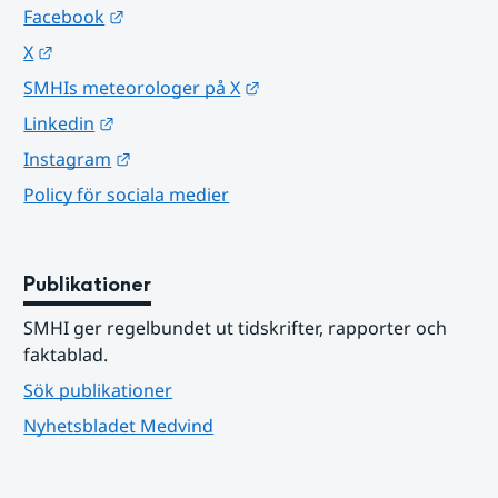
Länk till annan webbplats.
Facebook
Länk till annan webbplats.
X
Länk till annan webbplats.
SMHIs meteorologer på X
Länk till annan webbplats.
Linkedin
Länk till annan webbplats.
Instagram
Policy för sociala medier
Publikationer
SMHI ger regelbundet ut tidskrifter, rapporter och 
faktablad.
Sök publikationer
Nyhetsbladet Medvind