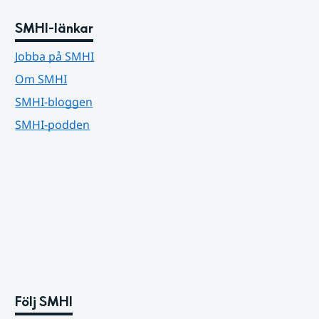
SMHI-länkar
Jobba på SMHI
Om SMHI
SMHI-bloggen
SMHI-podden
Följ SMHI