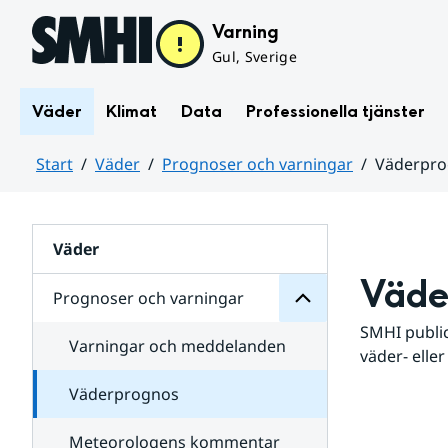
Hoppa till sidans innehåll
Varning
Gul, Sverige
Väder
Klimat
Data
Professionella tjänster
Start
Väder
Prognoser och varningar
Väderpr
varningar
och
Huvudinnehåll
Prognoser
för
Undersidor
Väder
Väde
Prognoser och varningar
SMHI public
Varningar och meddelanden
väder- eller
Väderprognos
Meteorologens kommentar