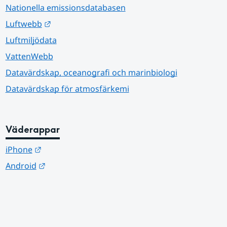
Nationella emissionsdatabasen
Länk till annan webbplats.
Luftwebb
Luftmiljödata
VattenWebb
Datavärdskap, oceanografi och marinbiologi
Datavärdskap för atmosfärkemi
Väderappar
Länk till annan webbplats.
iPhone
Länk till annan webbplats.
Android