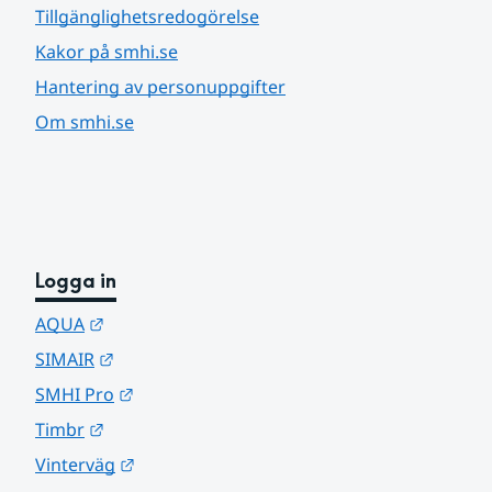
Tillgänglighetsredogörelse
Kakor på smhi.se
Hantering av personuppgifter
Om smhi.se
Logga in
Länk till annan webbplats.
AQUA
Länk till annan webbplats.
SIMAIR
Länk till annan webbplats.
SMHI Pro
Länk till annan webbplats.
Timbr
Länk till annan webbplats.
Vinterväg