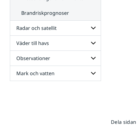
Brandriskprognoser
Radar och satellit
Väder till havs
Undersidor
för
Radar
Observationer
Undersidor
och
för
satellit
Väder
Mark och vatten
Undersidor
till
för
havs
Observationer
Undersidor
för
Mark
och
vatten
Dela sidan