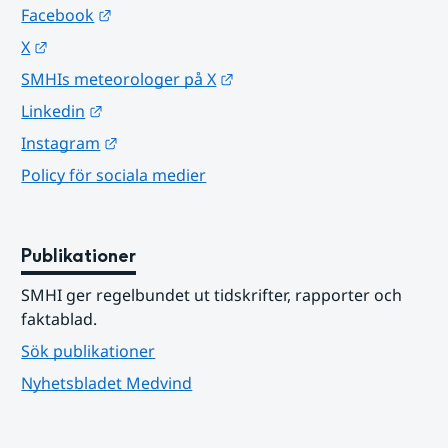
Länk till annan webbplats.
Facebook
Länk till annan webbplats.
X
Länk till annan webbplats.
SMHIs meteorologer på X
Länk till annan webbplats.
Linkedin
Länk till annan webbplats.
Instagram
Policy för sociala medier
Publikationer
SMHI ger regelbundet ut tidskrifter, rapporter och 
faktablad.
Sök publikationer
Nyhetsbladet Medvind