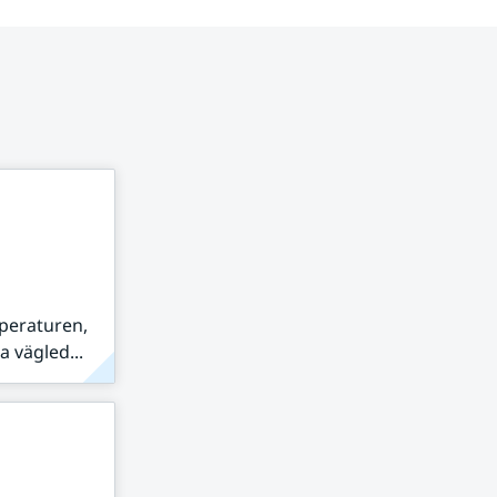
peraturen,
 vägled...