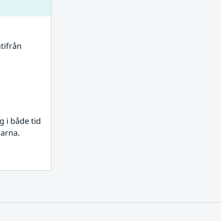
tifrån 
i både tid 
rarna.