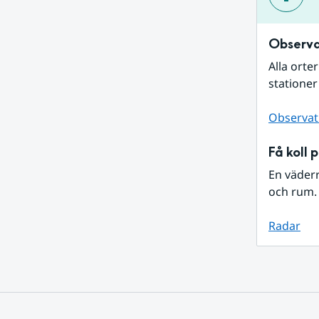
Observa
Alla orte
stationer
Observat
Få koll 
En väder
och rum. 
Radar