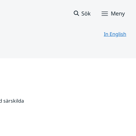
Sök
Meny
In English
 särskilda 