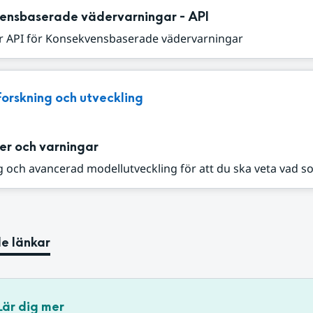
ensbaserade vädervarningar - API
r API för Konsekvensbaserade vädervarningar
Forskning och utveckling
er och varningar
 och avancerad modellutveckling för att du ska veta vad s
e länkar
Lär dig mer