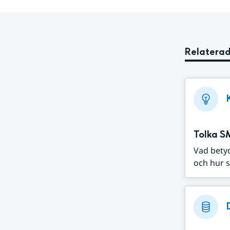
Relaterad
Tolka S
Vad bety
och hur s