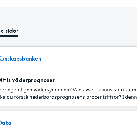
e sidor
Kunskapsbanken
MHIs väderprognoser
der egentligen vädersymbolen? Vad avser ”känns som”-tem
ka du förstå nederbördsprognosens procentsiffror? I denna
Data