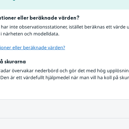
tioner eller beräknade värden?
r har inte observationsstationer, istället beräknas ett värde u
 i närheten och modelldata.
ioner eller beräknade värden?
på skurarna
radar övervakar nederbörd och gör det med hög upplösning 
Den är ett värdefullt hjälpmedel när man vill ha koll på sku