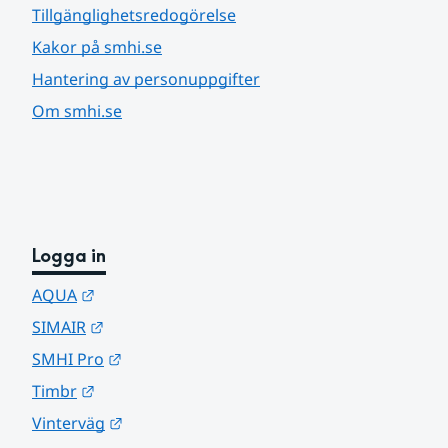
Tillgänglighetsredogörelse
Kakor på smhi.se
Hantering av personuppgifter
Om smhi.se
Logga in
Länk till annan webbplats.
AQUA
Länk till annan webbplats.
SIMAIR
Länk till annan webbplats.
SMHI Pro
Länk till annan webbplats.
Timbr
Länk till annan webbplats.
Vinterväg