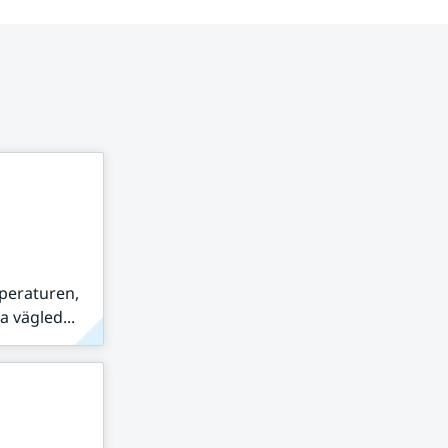
peraturen,
 vägled...