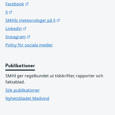
Länk till annan webbplats.
Facebook
Länk till annan webbplats.
X
Länk till annan webbplats.
SMHIs meteorologer på X
Länk till annan webbplats.
Linkedin
Länk till annan webbplats.
Instagram
Policy för sociala medier
Publikationer
SMHI ger regelbundet ut tidskrifter, rapporter och 
faktablad.
Sök publikationer
Nyhetsbladet Medvind