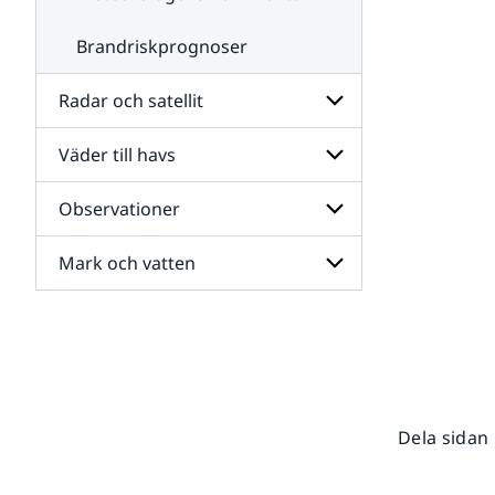
Brandriskprognoser
Radar och satellit
Väder till havs
Undersidor
för
Radar
Observationer
Undersidor
och
för
satellit
Väder
Mark och vatten
Undersidor
till
för
havs
Observationer
Undersidor
för
Mark
och
vatten
Dela sidan