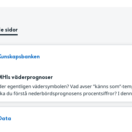
e sidor
Kunskapsbanken
MHIs väderprognoser
der egentligen vädersymbolen? Vad avser ”känns som”-tem
ka du förstå nederbördsprognosens procentsiffror? I denna
Data