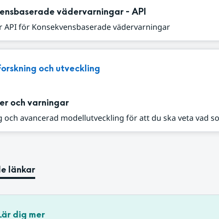
ensbaserade vädervarningar - API
r API för Konsekvensbaserade vädervarningar
Forskning och utveckling
er och varningar
 och avancerad modellutveckling för att du ska veta vad s
e länkar
Lär dig mer