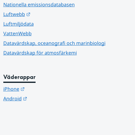
Nationella emissionsdatabasen
Länk till annan webbplats.
Luftwebb
Luftmiljödata
VattenWebb
Datavärdskap, oceanografi och marinbiologi
Datavärdskap för atmosfärkemi
Väderappar
Länk till annan webbplats.
iPhone
Länk till annan webbplats.
Android