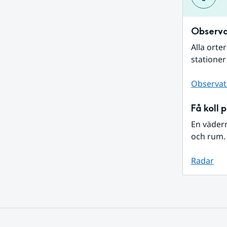
Observa
Alla orte
stationer
Observat
Få koll 
En väder
och rum. 
Radar