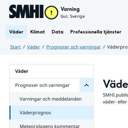
Hoppa till sidans innehåll
Varning
Gul, Sverige
Väder
Klimat
Data
Professionella tjänster
Start
Väder
Prognoser och varningar
Väderpr
varningar
och
Huvudinnehåll
Prognoser
för
Undersidor
Väder
Väde
Prognoser och varningar
SMHI public
Varningar och meddelanden
väder- eller
Väderprognos
Meteorologens kommentar