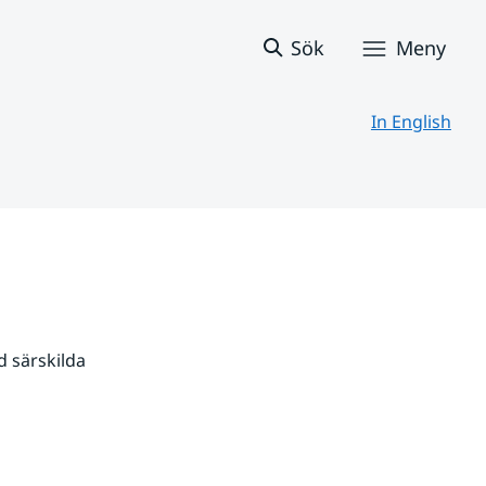
Sök
Meny
In English
 särskilda 