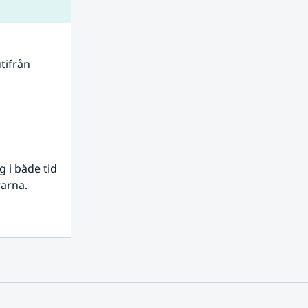
tifrån 
i både tid 
rarna.