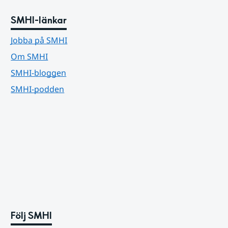
SMHI-länkar
Jobba på SMHI
Om SMHI
SMHI-bloggen
SMHI-podden
Följ SMHI