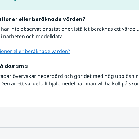
tioner eller beräknade värden?
r har inte observationsstationer, istället beräknas ett värde u
 i närheten och modelldata.
ioner eller beräknade värden?
på skurarna
radar övervakar nederbörd och gör det med hög upplösning 
Den är ett värdefullt hjälpmedel när man vill ha koll på sku