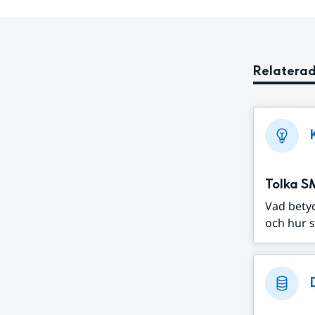
Relaterad
Tolka S
Vad bety
och hur s