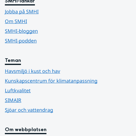
SMHI-länkar
Jobba på SMHI
Om SMHI
SMHI-bloggen
SMHI-podden
Teman
Havsmiljö i kust och hav
Kunskapscentrum för klimatanpassning
Luftkvalitet
SIMAIR
Sjöar och vattendrag
Om webbplatsen