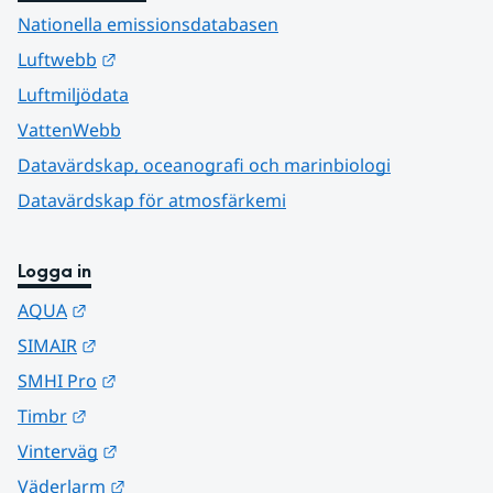
Nationella emissionsdatabasen
Länk till annan webbplats.
Luftwebb
Luftmiljödata
VattenWebb
Datavärdskap, oceanografi och marinbiologi
Datavärdskap för atmosfärkemi
Logga in
Länk till annan webbplats.
AQUA
Länk till annan webbplats.
SIMAIR
Länk till annan webbplats.
SMHI Pro
Länk till annan webbplats.
Timbr
Länk till annan webbplats.
Vinterväg
Länk till annan webbplats.
Väderlarm