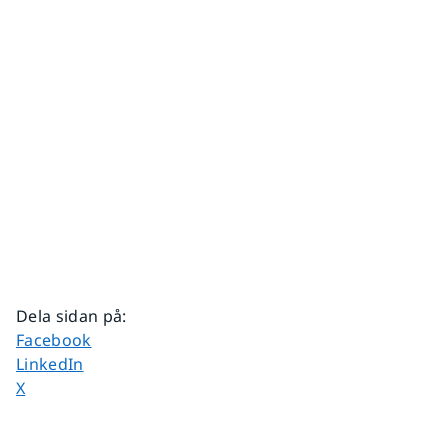
Dela sidan på
:
Dela sidan på
Facebook
Dela sidan på
LinkedIn
Dela sidan på
X