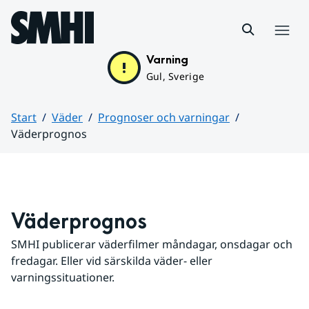
Hoppa till sidans innehåll
Meny
Varning
Gul, Sverige
Start
Väder
Prognoser och varningar
Väderprognos
Huvudinnehåll
Väderprognos
SMHI publicerar väderfilmer måndagar, onsdagar och 
fredagar. Eller vid särskilda väder- eller 
varningssituationer.