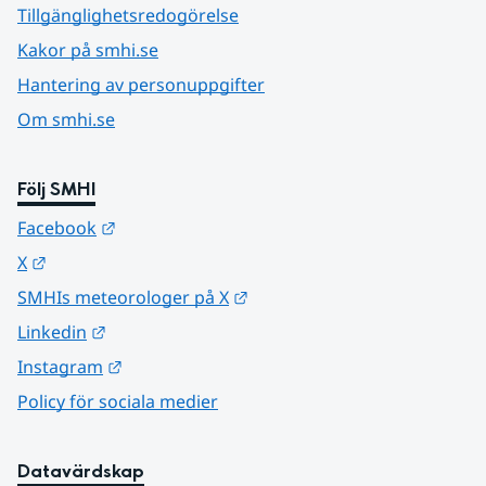
Tillgänglighetsredogörelse
Kakor på smhi.se
Hantering av personuppgifter
Om smhi.se
Följ SMHI
Länk till annan webbplats.
Facebook
Länk till annan webbplats.
X
Länk till annan webbplats.
SMHIs meteorologer på X
Länk till annan webbplats.
Linkedin
Länk till annan webbplats.
Instagram
Policy för sociala medier
Datavärdskap