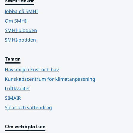
SMHI-länkar
Jobba på SMHI
Om SMHI
SMHI-bloggen
SMHI-podden
Teman
Havsmiljö i kust och hav
Kunskapscentrum för klimatanpassning
Luftkvalitet
SIMAIR
Sjöar och vattendrag
Om webbplatsen