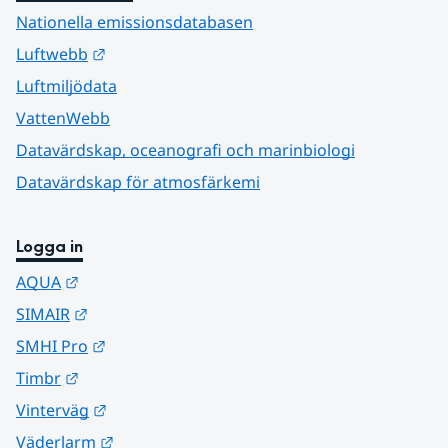
Nationella emissionsdatabasen
Länk till annan webbplats.
Luftwebb
Luftmiljödata
VattenWebb
Datavärdskap, oceanografi och marinbiologi
Datavärdskap för atmosfärkemi
Logga in
Länk till annan webbplats.
AQUA
Länk till annan webbplats.
SIMAIR
Länk till annan webbplats.
SMHI Pro
Länk till annan webbplats.
Timbr
Länk till annan webbplats.
Vinterväg
Länk till annan webbplats.
Väderlarm