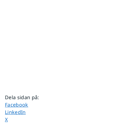
Dela sidan på
:
Dela sidan på
Facebook
Dela sidan på
LinkedIn
Dela sidan på
X