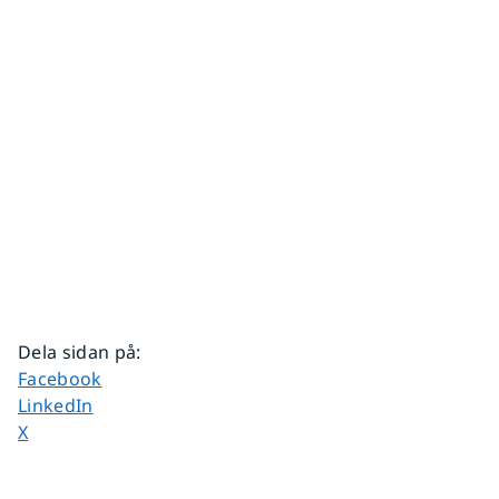
Dela sidan på
:
Dela sidan på
Facebook
Dela sidan på
LinkedIn
Dela sidan på
X