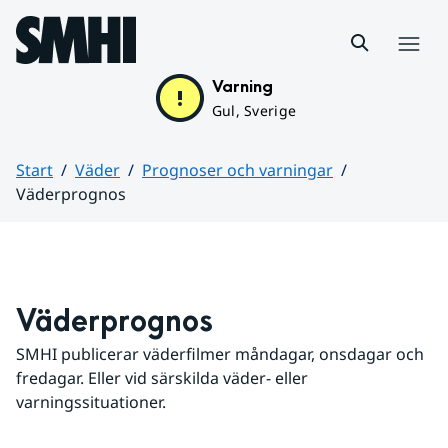
Hoppa till sidans innehåll
Meny
Varning
Gul, Sverige
Start
Väder
Prognoser och varningar
Väderprognos
Huvudinnehåll
Väderprognos
SMHI publicerar väderfilmer måndagar, onsdagar och 
fredagar. Eller vid särskilda väder- eller 
varningssituationer.