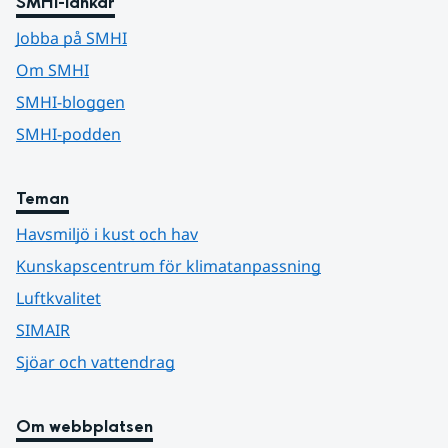
SMHI-länkar
Jobba på SMHI
Om SMHI
SMHI-bloggen
SMHI-podden
Teman
Havsmiljö i kust och hav
Kunskapscentrum för klimatanpassning
Luftkvalitet
SIMAIR
Sjöar och vattendrag
Om webbplatsen