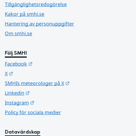
Tillgänglighetsredogörelse
Kakor på smhi.se
Hantering av personuppgifter
Om smhi.se
Följ SMHI
Länk till annan webbplats.
Facebook
Länk till annan webbplats.
X
Länk till annan webbplats.
SMHIs meteorologer på X
Länk till annan webbplats.
Linkedin
Länk till annan webbplats.
Instagram
Policy för sociala medier
Datavärdskap