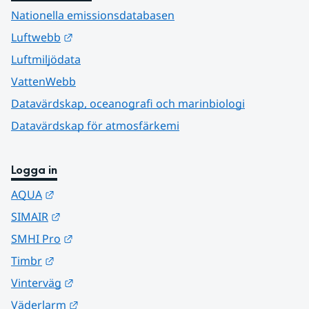
Nationella emissionsdatabasen
Länk till annan webbplats.
Luftwebb
Luftmiljödata
VattenWebb
Datavärdskap, oceanografi och marinbiologi
Datavärdskap för atmosfärkemi
Logga in
Länk till annan webbplats.
AQUA
Länk till annan webbplats.
SIMAIR
Länk till annan webbplats.
SMHI Pro
Länk till annan webbplats.
Timbr
Länk till annan webbplats.
Vinterväg
Länk till annan webbplats.
Väderlarm