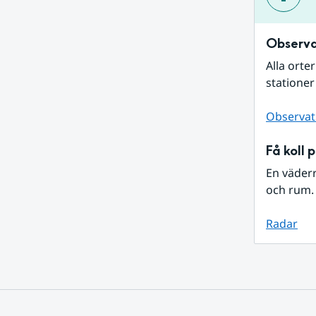
Observa
Alla orte
stationer
Observat
Få koll 
En väder
och rum. 
Radar