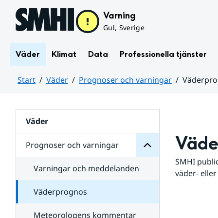
Hoppa till sidans innehåll
Varning
Gul, Sverige
Väder
Klimat
Data
Professionella tjänster
Start
Väder
Prognoser och varningar
Väderpr
varningar
och
Huvudinnehåll
Prognoser
för
Undersidor
Väder
Väde
Prognoser och varningar
SMHI public
Varningar och meddelanden
väder- eller
Väderprognos
Meteorologens kommentar