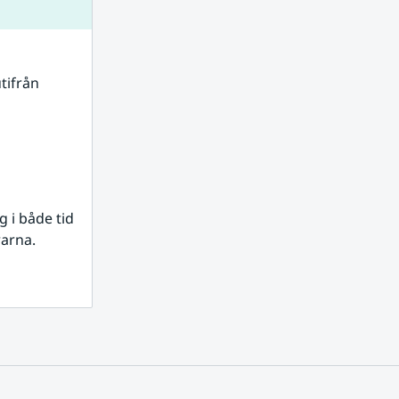
tifrån 
i både tid 
rarna.