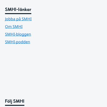
SMHI-länkar
Jobba på SMHI
Om SMHI
SMHI-bloggen
SMHI-podden
Följ SMHI