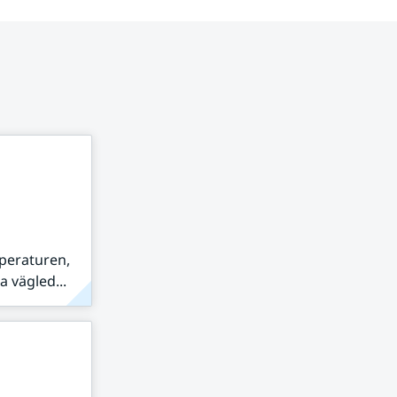
peraturen,
 vägled...