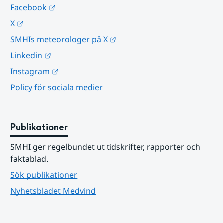
Länk till annan webbplats.
Facebook
Länk till annan webbplats.
X
Länk till annan webbplats.
SMHIs meteorologer på X
Länk till annan webbplats.
Linkedin
Länk till annan webbplats.
Instagram
Policy för sociala medier
Publikationer
SMHI ger regelbundet ut tidskrifter, rapporter och 
faktablad.
Sök publikationer
Nyhetsbladet Medvind