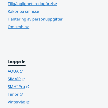
Tillgänglighetsredogörelse
Kakor på smhi.se
Hantering av personuppgifter
Om smhi.se
Logga in
Länk till annan webbplats.
AQUA
Länk till annan webbplats.
SIMAIR
Länk till annan webbplats.
SMHI Pro
Länk till annan webbplats.
Timbr
Länk till annan webbplats.
Vinterväg