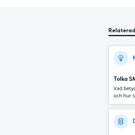
Relaterad
Tolka S
Vad bety
och hur s