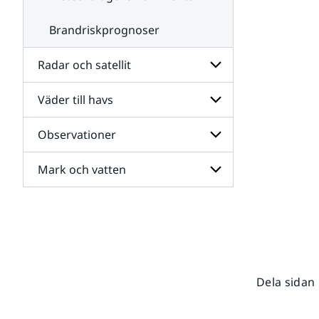
Brandriskprognoser
Radar och satellit
Väder till havs
Undersidor
för
Radar
Observationer
Undersidor
och
för
satellit
Väder
Mark och vatten
Undersidor
till
för
havs
Observationer
Undersidor
för
Mark
och
vatten
Dela sidan