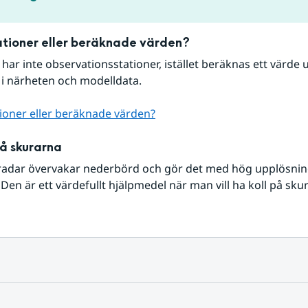
tioner eller beräknade värden?
r har inte observationsstationer, istället beräknas ett värde u
 i närheten och modelldata.
ioner eller beräknade värden?
på skurarna
radar övervakar nederbörd och gör det med hög upplösning 
Den är ett värdefullt hjälpmedel när man vill ha koll på sku