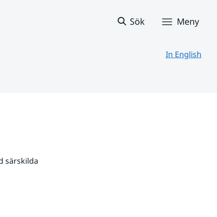
Sök
Meny
In English
 särskilda 