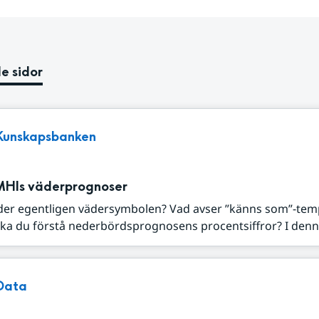
e sidor
Kunskapsbanken
MHIs väderprognoser
der egentligen vädersymbolen? Vad avser ”känns som”-tem
ka du förstå nederbördsprognosens procentsiffror? I denna
Data