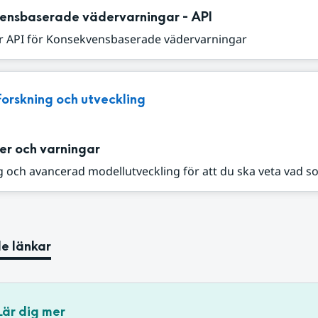
ensbaserade vädervarningar - API
r API för Konsekvensbaserade vädervarningar
Forskning och utveckling
er och varningar
 och avancerad modellutveckling för att du ska veta vad s
e länkar
Lär dig mer