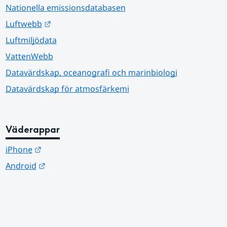
Nationella emissionsdatabasen
Länk till annan webbplats.
Luftwebb
Luftmiljödata
VattenWebb
Datavärdskap, oceanografi och marinbiologi
Datavärdskap för atmosfärkemi
Väderappar
Länk till annan webbplats.
iPhone
Länk till annan webbplats.
Android