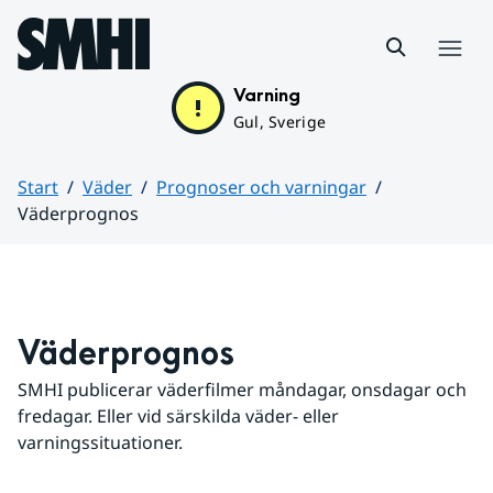
Hoppa till sidans innehåll
Meny
Varning
Gul, Sverige
Start
Väder
Prognoser och varningar
Väderprognos
Huvudinnehåll
Väderprognos
SMHI publicerar väderfilmer måndagar, onsdagar och 
fredagar. Eller vid särskilda väder- eller 
varningssituationer.