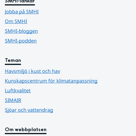
SMHI-länkar
Jobba på SMHI
Om SMHI
SMHI-bloggen
SMHI-podden
Teman
Havsmiljö i kust och hav
Kunskapscentrum för klimatanpassning
Luftkvalitet
SIMAIR
Sjöar och vattendrag
Om webbplatsen