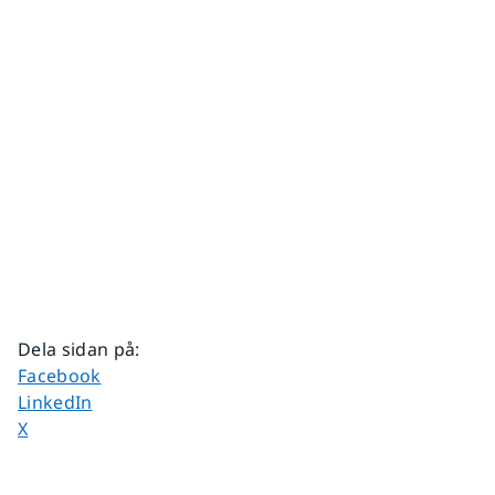
Dela sidan på
:
Dela sidan på
Facebook
Dela sidan på
LinkedIn
Dela sidan på
X