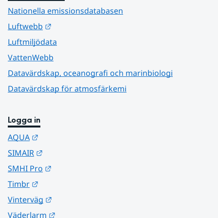
Nationella emissionsdatabasen
Länk till annan webbplats.
Luftwebb
Luftmiljödata
VattenWebb
Datavärdskap, oceanografi och marinbiologi
Datavärdskap för atmosfärkemi
Logga in
Länk till annan webbplats.
AQUA
Länk till annan webbplats.
SIMAIR
Länk till annan webbplats.
SMHI Pro
Länk till annan webbplats.
Timbr
Länk till annan webbplats.
Vinterväg
Länk till annan webbplats.
Väderlarm