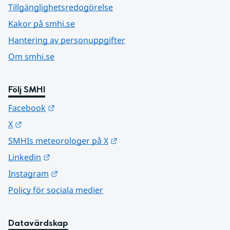
Tillgänglighetsredogörelse
Kakor på smhi.se
Hantering av personuppgifter
Om smhi.se
Följ SMHI
Länk till annan webbplats.
Facebook
Länk till annan webbplats.
X
Länk till annan webbplats.
SMHIs meteorologer på X
Länk till annan webbplats.
Linkedin
Länk till annan webbplats.
Instagram
Policy för sociala medier
Datavärdskap