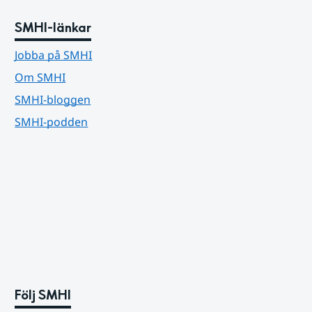
SMHI-länkar
Jobba på SMHI
Om SMHI
SMHI-bloggen
SMHI-podden
Följ SMHI