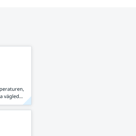
peraturen,
 vägled...