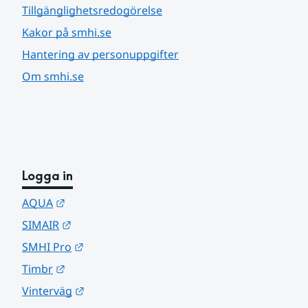
Tillgänglighetsredogörelse
Kakor på smhi.se
Hantering av personuppgifter
Om smhi.se
Logga in
Länk till annan webbplats.
AQUA
Länk till annan webbplats.
SIMAIR
Länk till annan webbplats.
SMHI Pro
Länk till annan webbplats.
Timbr
Länk till annan webbplats.
Vinterväg