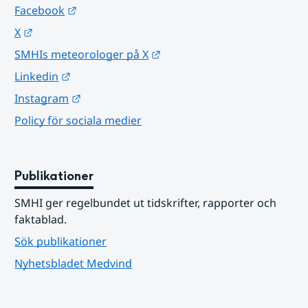
Länk till annan webbplats.
Facebook
Länk till annan webbplats.
X
Länk till annan webbplats.
SMHIs meteorologer på X
Länk till annan webbplats.
Linkedin
Länk till annan webbplats.
Instagram
Policy för sociala medier
Publikationer
SMHI ger regelbundet ut tidskrifter, rapporter och 
faktablad.
Sök publikationer
Nyhetsbladet Medvind