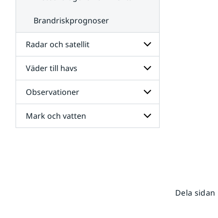
Brandriskprognoser
Radar och satellit
Väder till havs
Undersidor
för
Radar
Observationer
Undersidor
och
för
satellit
Väder
Mark och vatten
Undersidor
till
för
havs
Observationer
Undersidor
för
Mark
och
vatten
Dela sidan