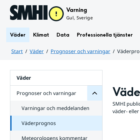
Hoppa till sidans innehåll
Varning
Gul, Sverige
Väder
Klimat
Data
Professionella tjänster
Start
Väder
Prognoser och varningar
Väderpr
varningar
och
Huvudinnehåll
Prognoser
för
Undersidor
Väder
Väde
Prognoser och varningar
SMHI public
Varningar och meddelanden
väder- eller
Väderprognos
Meteorologens kommentar