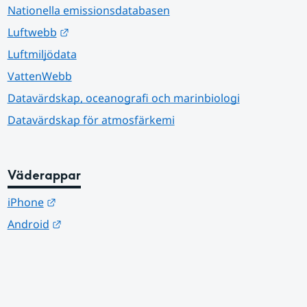
Nationella emissionsdatabasen
Länk till annan webbplats.
Luftwebb
Luftmiljödata
VattenWebb
Datavärdskap, oceanografi och marinbiologi
Datavärdskap för atmosfärkemi
Väderappar
Länk till annan webbplats.
iPhone
Länk till annan webbplats.
Android