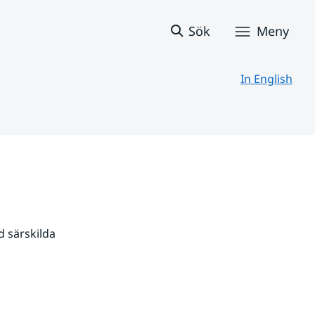
Sök
Meny
In English
 särskilda 