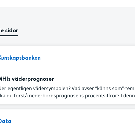
e sidor
Kunskapsbanken
MHIs väderprognoser
der egentligen vädersymbolen? Vad avser ”känns som”-tem
ka du förstå nederbördsprognosens procentsiffror? I denna
Data