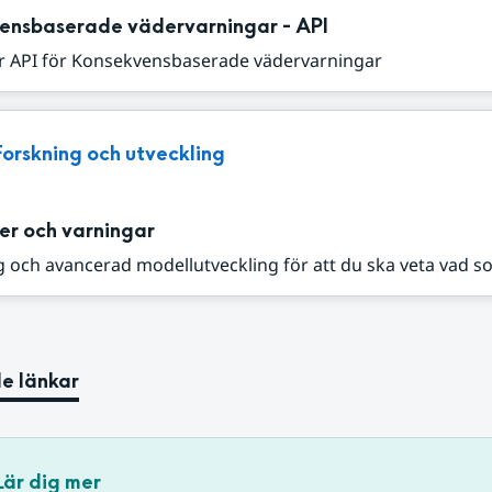
ensbaserade vädervarningar - API
r API för Konsekvensbaserade vädervarningar
Forskning och utveckling
er och varningar
 och avancerad modellutveckling för att du ska veta vad s
e länkar
Lär dig mer