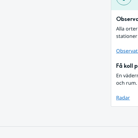
Observa
Alla orte
stationer
Observat
Få koll 
En väder
och rum. 
Radar