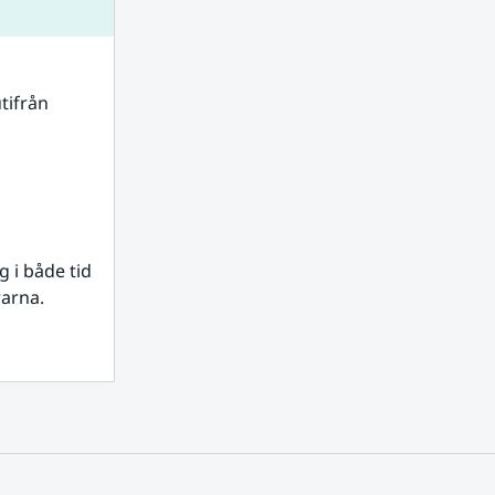
tifrån 
i både tid 
rarna.