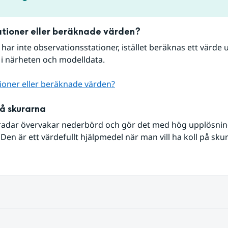
tioner eller beräknade värden?
r har inte observationsstationer, istället beräknas ett värde u
 i närheten och modelldata.
ioner eller beräknade värden?
på skurarna
radar övervakar nederbörd och gör det med hög upplösning 
Den är ett värdefullt hjälpmedel när man vill ha koll på sku