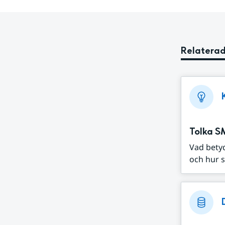
Relaterad
Tolka S
Vad bety
och hur s