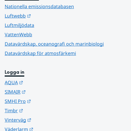
Nationella emissionsdatabasen
Länk till annan webbplats.
Luftwebb
Luftmiljödata
VattenWebb
Datavärdskap, oceanografi och marinbiologi
Datavärdskap för atmosfärkemi
Logga in
Länk till annan webbplats.
AQUA
Länk till annan webbplats.
SIMAIR
Länk till annan webbplats.
SMHI Pro
Länk till annan webbplats.
Timbr
Länk till annan webbplats.
Vinterväg
Länk till annan webbplats.
Väderlarm