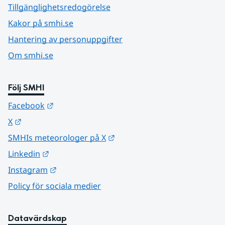
Tillgänglighetsredogörelse
Kakor på smhi.se
Hantering av personuppgifter
Om smhi.se
Följ SMHI
Länk till annan webbplats.
Facebook
Länk till annan webbplats.
X
Länk till annan webbplats.
SMHIs meteorologer på X
Länk till annan webbplats.
Linkedin
Länk till annan webbplats.
Instagram
Policy för sociala medier
Datavärdskap