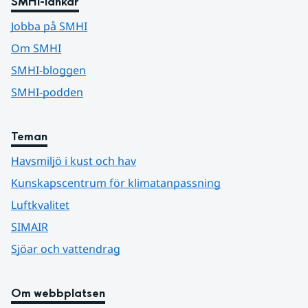
SMHI-länkar
Jobba på SMHI
Om SMHI
SMHI-bloggen
SMHI-podden
Teman
Havsmiljö i kust och hav
Kunskapscentrum för klimatanpassning
Luftkvalitet
SIMAIR
Sjöar och vattendrag
Om webbplatsen