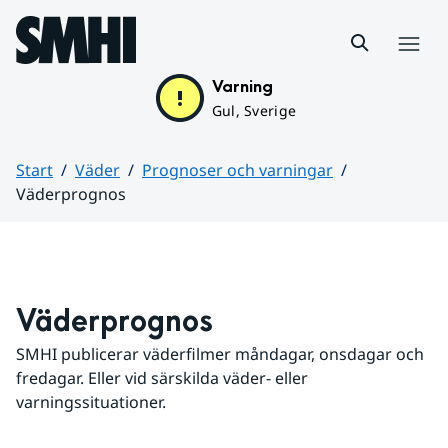
Hoppa till sidans innehåll
Meny
Varning
Gul, Sverige
Start
Väder
Prognoser och varningar
Väderprognos
Huvudinnehåll
Väderprognos
SMHI publicerar väderfilmer måndagar, onsdagar och 
fredagar. Eller vid särskilda väder- eller 
varningssituationer.