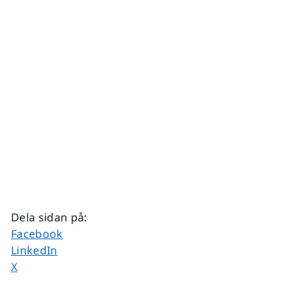
Dela sidan på
:
Dela sidan på
Facebook
Dela sidan på
LinkedIn
Dela sidan på
X