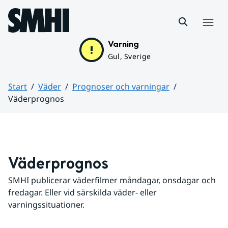
Hoppa till sidans innehåll
Meny
Varning
Gul, Sverige
Start
Väder
Prognoser och varningar
Väderprognos
Huvudinnehåll
Väderprognos
SMHI publicerar väderfilmer måndagar, onsdagar och 
fredagar. Eller vid särskilda väder- eller 
varningssituationer.