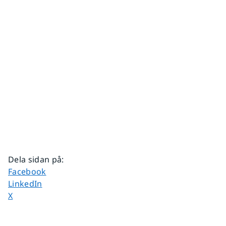
Dela sidan på
:
Dela sidan på
Facebook
Dela sidan på
LinkedIn
Dela sidan på
X