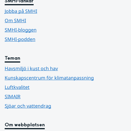
SMHI-länkar
Jobba på SMHI
Om SMHI
SMHI-bloggen
SMHI-podden
Teman
Havsmiljö i kust och hav
Kunskapscentrum för klimatanpassning
Luftkvalitet
SIMAIR
Sjöar och vattendrag
Om webbplatsen