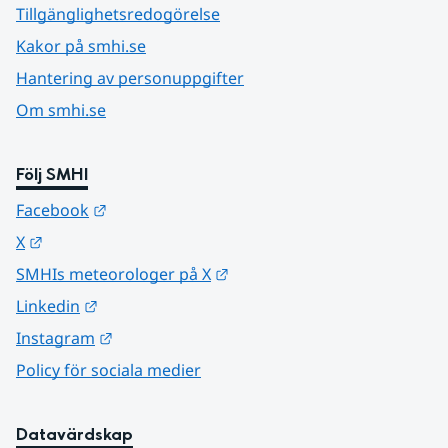
Tillgänglighetsredogörelse
Kakor på smhi.se
Hantering av personuppgifter
Om smhi.se
Följ SMHI
Länk till annan webbplats.
Facebook
Länk till annan webbplats.
X
Länk till annan webbplats.
SMHIs meteorologer på X
Länk till annan webbplats.
Linkedin
Länk till annan webbplats.
Instagram
Policy för sociala medier
Datavärdskap