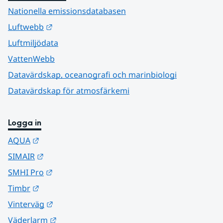
Nationella emissionsdatabasen
Länk till annan webbplats.
Luftwebb
Luftmiljödata
VattenWebb
Datavärdskap, oceanografi och marinbiologi
Datavärdskap för atmosfärkemi
Logga in
Länk till annan webbplats.
AQUA
Länk till annan webbplats.
SIMAIR
Länk till annan webbplats.
SMHI Pro
Länk till annan webbplats.
Timbr
Länk till annan webbplats.
Vinterväg
Länk till annan webbplats.
Väderlarm