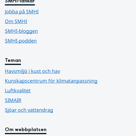
SMHI-länkar
Jobba på SMHI
Om SMHI
SMHI-bloggen
SMHI-podden
Teman
Havsmiljö i kust och hav
Kunskapscentrum för klimatanpassning
Luftkvalitet
SIMAIR
Sjöar och vattendrag
Om webbplatsen