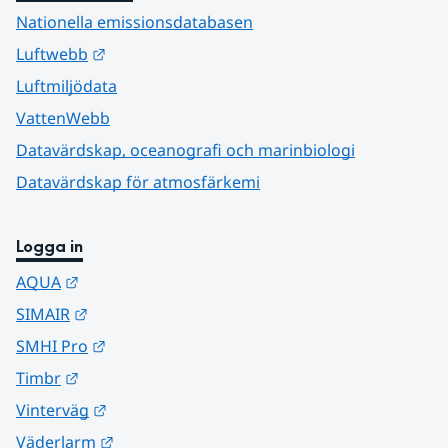
Nationella emissionsdatabasen
Länk till annan webbplats.
Luftwebb
Luftmiljödata
VattenWebb
Datavärdskap, oceanografi och marinbiologi
Datavärdskap för atmosfärkemi
Logga in
Länk till annan webbplats.
AQUA
Länk till annan webbplats.
SIMAIR
Länk till annan webbplats.
SMHI Pro
Länk till annan webbplats.
Timbr
Länk till annan webbplats.
Vinterväg
Länk till annan webbplats.
Väderlarm