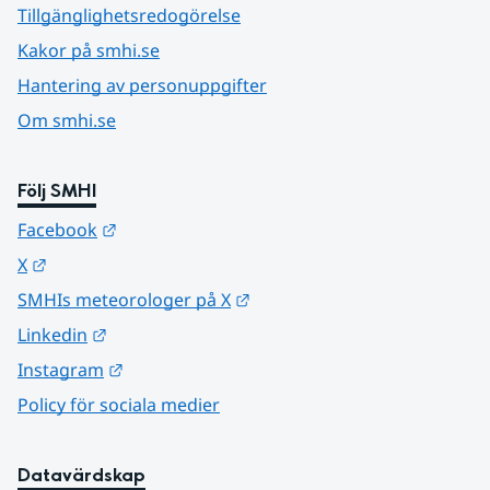
Tillgänglighetsredogörelse
Kakor på smhi.se
Hantering av personuppgifter
Om smhi.se
Följ SMHI
Länk till annan webbplats.
Facebook
Länk till annan webbplats.
X
Länk till annan webbplats.
SMHIs meteorologer på X
Länk till annan webbplats.
Linkedin
Länk till annan webbplats.
Instagram
Policy för sociala medier
Datavärdskap