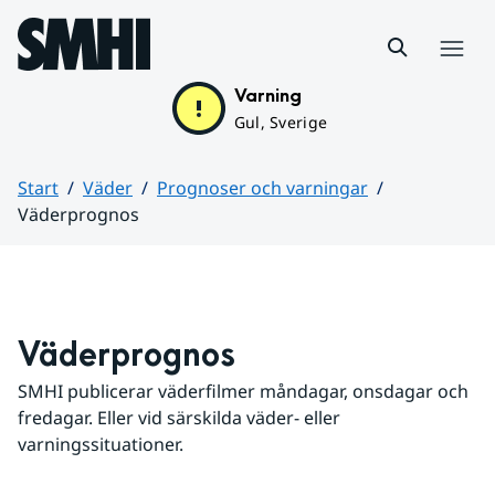
Hoppa till sidans innehåll
Meny
Varning
Gul, Sverige
Start
Väder
Prognoser och varningar
Väderprognos
Huvudinnehåll
Väderprognos
SMHI publicerar väderfilmer måndagar, onsdagar och 
fredagar. Eller vid särskilda väder- eller 
varningssituationer.