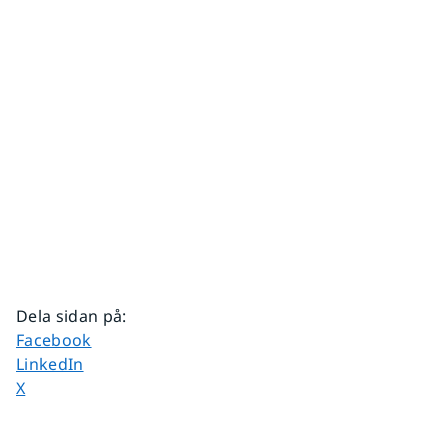
Dela sidan på
:
Dela sidan på
Facebook
Dela sidan på
LinkedIn
Dela sidan på
X