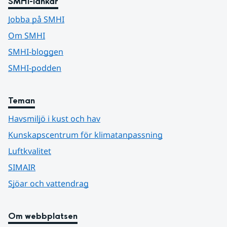
SMHI-länkar
Jobba på SMHI
Om SMHI
SMHI-bloggen
SMHI-podden
Teman
Havsmiljö i kust och hav
Kunskapscentrum för klimatanpassning
Luftkvalitet
SIMAIR
Sjöar och vattendrag
Om webbplatsen