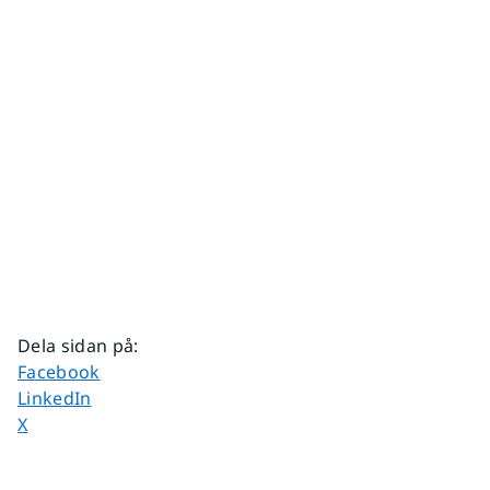
Dela sidan på
:
Dela sidan på
Facebook
Dela sidan på
LinkedIn
Dela sidan på
X