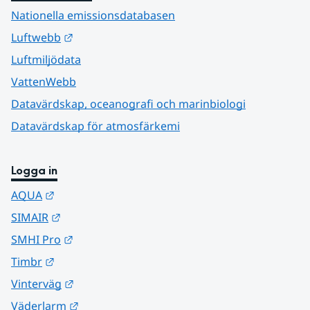
Nationella emissionsdatabasen
Länk till annan webbplats.
Luftwebb
Luftmiljödata
VattenWebb
Datavärdskap, oceanografi och marinbiologi
Datavärdskap för atmosfärkemi
Logga in
Länk till annan webbplats.
AQUA
Länk till annan webbplats.
SIMAIR
Länk till annan webbplats.
SMHI Pro
Länk till annan webbplats.
Timbr
Länk till annan webbplats.
Vinterväg
Länk till annan webbplats.
Väderlarm