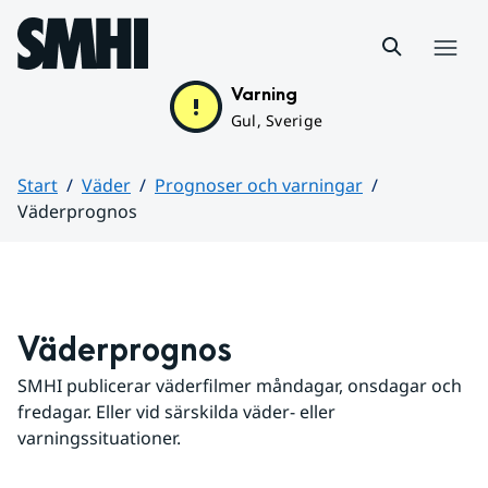
Hoppa till sidans innehåll
Meny
Varning
Gul, Sverige
Start
Väder
Prognoser och varningar
Väderprognos
Huvudinnehåll
Väderprognos
SMHI publicerar väderfilmer måndagar, onsdagar och 
fredagar. Eller vid särskilda väder- eller 
varningssituationer.