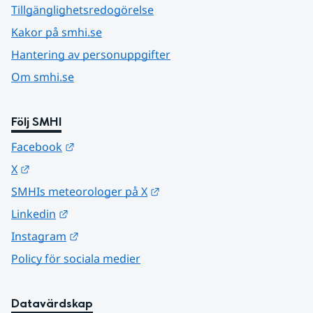
Tillgänglighetsredogörelse
Kakor på smhi.se
Hantering av personuppgifter
Om smhi.se
Följ SMHI
Länk till annan webbplats.
Facebook
Länk till annan webbplats.
X
Länk till annan webbplats.
SMHIs meteorologer på X
Länk till annan webbplats.
Linkedin
Länk till annan webbplats.
Instagram
Policy för sociala medier
Datavärdskap