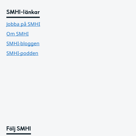
SMHI-länkar
Jobba på SMHI
Om SMHI
SMHI-bloggen
SMHI-podden
Följ SMHI