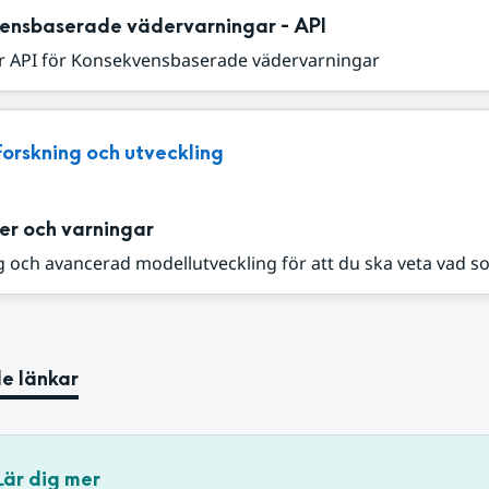
ensbaserade vädervarningar - API
r API för Konsekvensbaserade vädervarningar
Forskning och utveckling
er och varningar
 och avancerad modellutveckling för att du ska veta vad s
e länkar
Lär dig mer