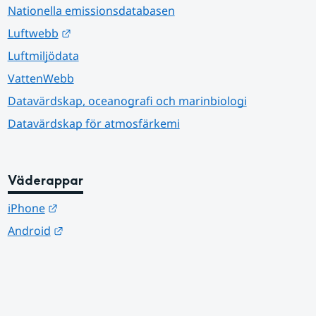
Nationella emissionsdatabasen
Länk till annan webbplats.
Luftwebb
Luftmiljödata
VattenWebb
Datavärdskap, oceanografi och marinbiologi
Datavärdskap för atmosfärkemi
Väderappar
Länk till annan webbplats.
iPhone
Länk till annan webbplats.
Android