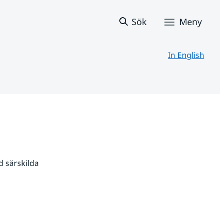
Sök
Meny
In English
 särskilda 