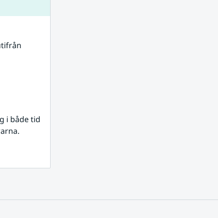
tifrån 
i både tid 
rarna.