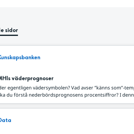
e sidor
Kunskapsbanken
MHIs väderprognoser
der egentligen vädersymbolen? Vad avser ”känns som”-tem
ka du förstå nederbördsprognosens procentsiffror? I denna
Data