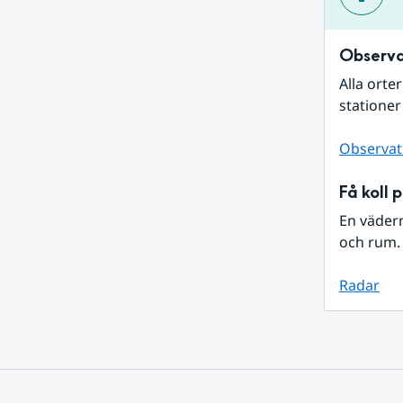
Observa
Alla orte
stationer
Observat
Få koll 
En väder
och rum. 
Radar