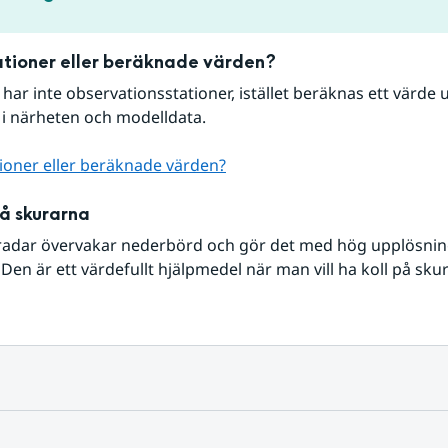
tioner eller beräknade värden?
r har inte observationsstationer, istället beräknas ett värde u
 i närheten och modelldata.
ioner eller beräknade värden?
på skurarna
radar övervakar nederbörd och gör det med hög upplösning 
Den är ett värdefullt hjälpmedel när man vill ha koll på sku