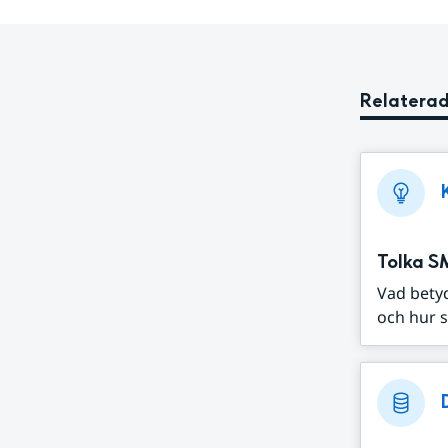
Relaterad
Tolka S
Vad bety
och hur s