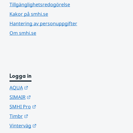
Tillgänglighetsredogörelse
Kakor på smhi.se
Hantering av personuppgifter
Om smhi.se
Logga in
Länk till annan webbplats.
AQUA
Länk till annan webbplats.
SIMAIR
Länk till annan webbplats.
SMHI Pro
Länk till annan webbplats.
Timbr
Länk till annan webbplats.
Vinterväg