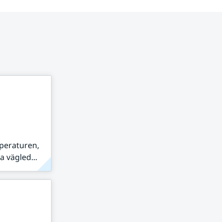
peraturen,
 vägled...