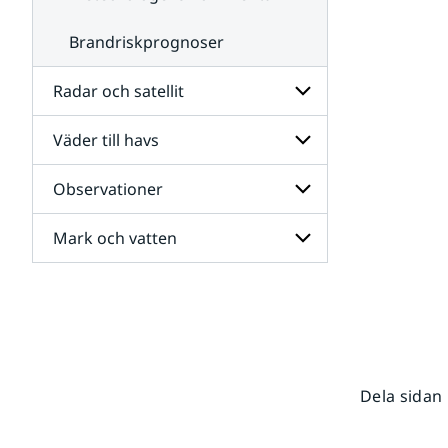
Brandriskprognoser
Radar och satellit
Väder till havs
Undersidor
för
Radar
Observationer
Undersidor
och
för
satellit
Väder
Mark och vatten
Undersidor
till
för
havs
Observationer
Undersidor
för
Mark
och
vatten
Dela sidan