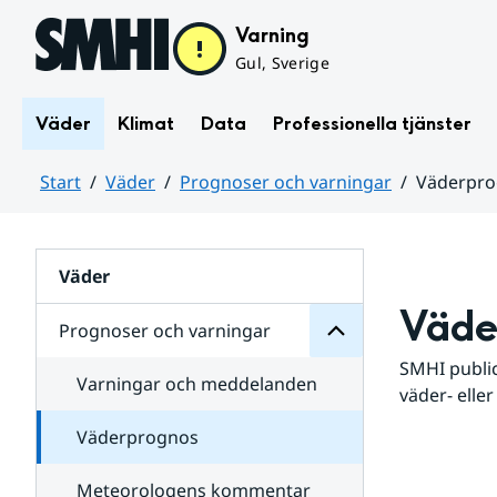
Hoppa till sidans innehåll
Varning
Gul, Sverige
Väder
Klimat
Data
Professionella tjänster
Start
Väder
Prognoser och varningar
Väderpr
varningar
och
Huvudinnehåll
Prognoser
för
Undersidor
Väder
Väde
Prognoser och varningar
SMHI public
Varningar och meddelanden
väder- eller
Väderprognos
Meteorologens kommentar