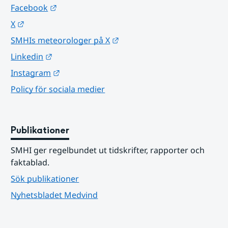
Länk till annan webbplats.
Facebook
Länk till annan webbplats.
X
Länk till annan webbplats.
SMHIs meteorologer på X
Länk till annan webbplats.
Linkedin
Länk till annan webbplats.
Instagram
Policy för sociala medier
Publikationer
SMHI ger regelbundet ut tidskrifter, rapporter och 
faktablad.
Sök publikationer
Nyhetsbladet Medvind