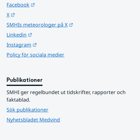
Länk till annan webbplats.
Facebook
Länk till annan webbplats.
X
Länk till annan webbplats.
SMHIs meteorologer på X
Länk till annan webbplats.
Linkedin
Länk till annan webbplats.
Instagram
Policy för sociala medier
Publikationer
SMHI ger regelbundet ut tidskrifter, rapporter och 
faktablad.
Sök publikationer
Nyhetsbladet Medvind