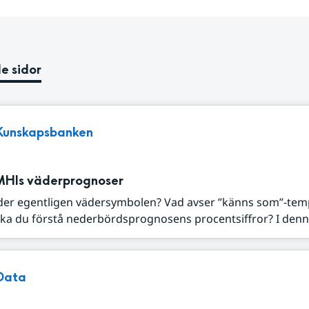
e sidor
Kunskapsbanken
MHIs väderprognoser
der egentligen vädersymbolen? Vad avser ”känns som”-tem
ka du förstå nederbördsprognosens procentsiffror? I denna
Data