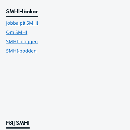
SMHI-länkar
Jobba på SMHI
Om SMHI
SMHI-bloggen
SMHI-podden
Följ SMHI