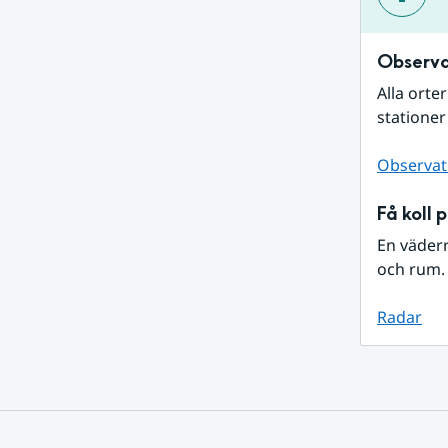
Observa
Alla orte
stationer
Observat
Få koll 
En väder
och rum. 
Radar