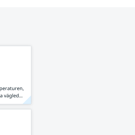
peraturen,
 vägled...