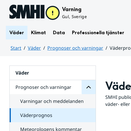
Hoppa till sidans innehåll
Varning
Gul, Sverige
Väder
Klimat
Data
Professionella tjänster
Start
Väder
Prognoser och varningar
Väderpr
varningar
och
Huvudinnehåll
Prognoser
för
Undersidor
Väder
Väde
Prognoser och varningar
SMHI public
Varningar och meddelanden
väder- eller
Väderprognos
Meteorologens kommentar