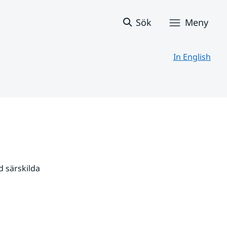
Sök
Meny
In English
 särskilda 