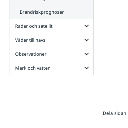
Brandriskprognoser
Radar och satellit
Väder till havs
Undersidor
för
Radar
Observationer
Undersidor
och
för
satellit
Väder
Mark och vatten
Undersidor
till
för
havs
Observationer
Undersidor
för
Mark
och
vatten
Dela sidan