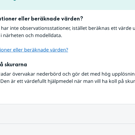
tioner eller beräknade värden?
r har inte observationsstationer, istället beräknas ett värde u
 i närheten och modelldata.
ioner eller beräknade värden?
på skurarna
radar övervakar nederbörd och gör det med hög upplösning 
Den är ett värdefullt hjälpmedel när man vill ha koll på sku