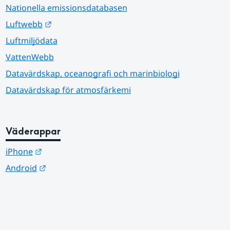
Nationella emissionsdatabasen
Länk till annan webbplats.
Luftwebb
Luftmiljödata
VattenWebb
Datavärdskap, oceanografi och marinbiologi
Datavärdskap för atmosfärkemi
Väderappar
Länk till annan webbplats.
iPhone
Länk till annan webbplats.
Android