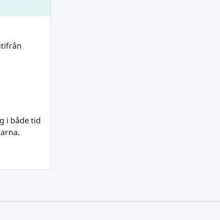
tifrån 
i både tid 
rarna.