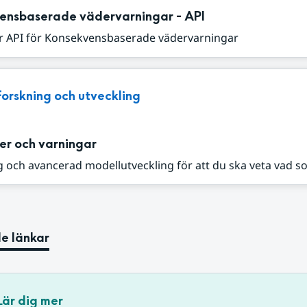
ensbaserade vädervarningar - API
r API för Konsekvensbaserade vädervarningar
Forskning och utveckling
er och varningar
 och avancerad modellutveckling för att du ska veta vad s
e länkar
Lär dig mer