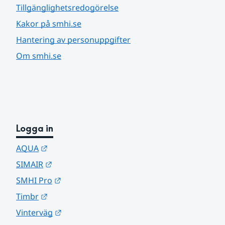
Tillgänglighetsredogörelse
Kakor på smhi.se
Hantering av personuppgifter
Om smhi.se
Logga in
Länk till annan webbplats.
AQUA
Länk till annan webbplats.
SIMAIR
Länk till annan webbplats.
SMHI Pro
Länk till annan webbplats.
Timbr
Länk till annan webbplats.
Vinterväg