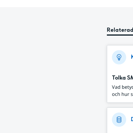
Relaterad
Tolka S
Vad bety
och hur s