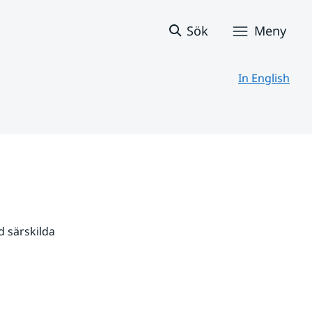
Sök
Meny
In English
 särskilda 