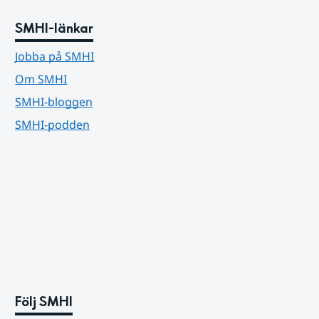
SMHI-länkar
Jobba på SMHI
Om SMHI
SMHI-bloggen
SMHI-podden
Följ SMHI