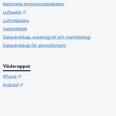
Nationella emissionsdatabasen
Länk till annan webbplats.
Luftwebb
Luftmiljödata
VattenWebb
Datavärdskap, oceanografi och marinbiologi
Datavärdskap för atmosfärkemi
Väderappar
Länk till annan webbplats.
iPhone
Länk till annan webbplats.
Android