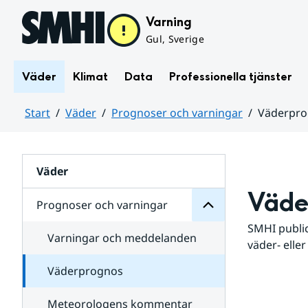
Hoppa till sidans innehåll
Varning
Gul, Sverige
Väder
Klimat
Data
Professionella tjänster
Start
Väder
Prognoser och varningar
Väderpr
varningar
och
Huvudinnehåll
Prognoser
för
Undersidor
Väder
Väde
Prognoser och varningar
SMHI public
Varningar och meddelanden
väder- eller
Väderprognos
Meteorologens kommentar