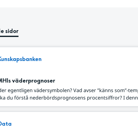
e sidor
Kunskapsbanken
MHIs väderprognoser
der egentligen vädersymbolen? Vad avser ”känns som”-tem
ka du förstå nederbördsprognosens procentsiffror? I denna
Data