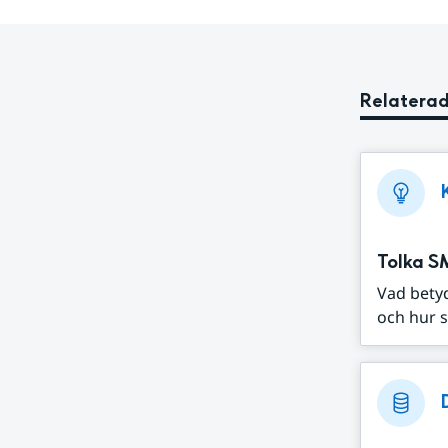
Relaterad
Tolka S
Vad bety
och hur s