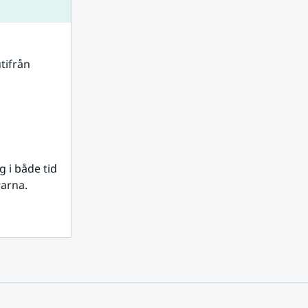
tifrån 
i både tid 
rarna.