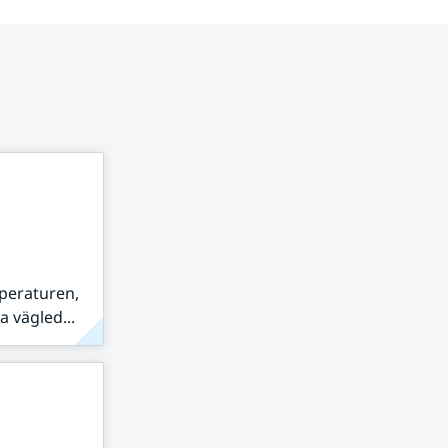
peraturen,
 vägled...