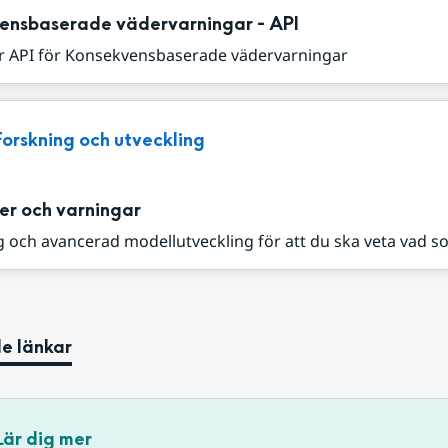
ensbaserade vädervarningar - API
r API för Konsekvensbaserade vädervarningar
Forskning och utveckling
er och varningar
 och avancerad modellutveckling för att du ska veta vad s
e länkar
Lär dig mer