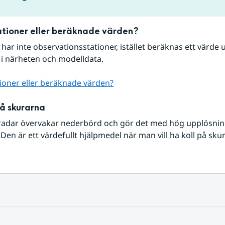
tioner eller beräknade värden?
r har inte observationsstationer, istället beräknas ett värde u
 i närheten och modelldata.
ioner eller beräknade värden?
på skurarna
radar övervakar nederbörd och gör det med hög upplösning 
Den är ett värdefullt hjälpmedel när man vill ha koll på sku