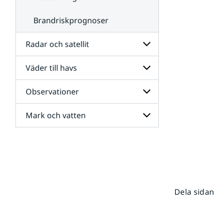
Brandriskprognoser
Radar och satellit
Väder till havs
Undersidor
för
Radar
Observationer
Undersidor
och
för
satellit
Väder
Mark och vatten
Undersidor
till
för
havs
Observationer
Undersidor
för
Mark
och
vatten
Dela sidan