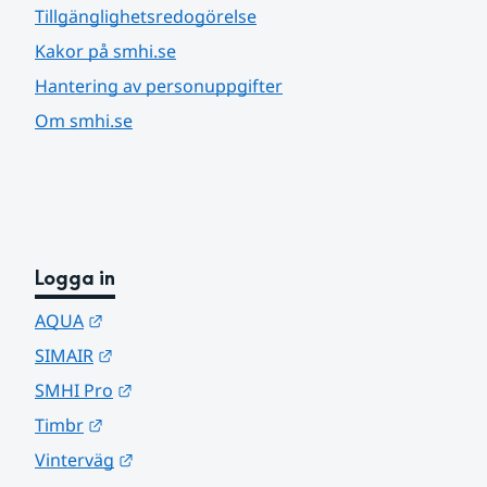
Tillgänglighetsredogörelse
Kakor på smhi.se
Hantering av personuppgifter
Om smhi.se
Logga in
Länk till annan webbplats.
AQUA
Länk till annan webbplats.
SIMAIR
Länk till annan webbplats.
SMHI Pro
Länk till annan webbplats.
Timbr
Länk till annan webbplats.
Vinterväg