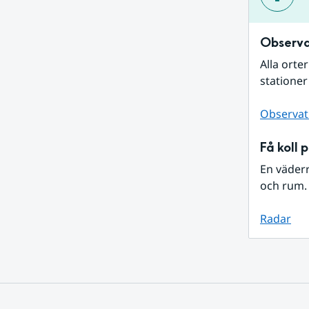
Observa
Alla orte
stationer
Observat
Få koll 
En väder
och rum. 
Radar