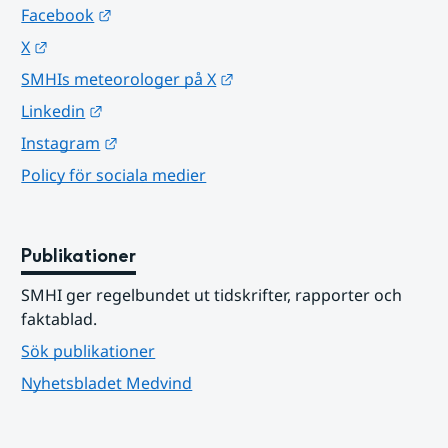
Länk till annan webbplats.
Facebook
Länk till annan webbplats.
X
Länk till annan webbplats.
SMHIs meteorologer på X
Länk till annan webbplats.
Linkedin
Länk till annan webbplats.
Instagram
Policy för sociala medier
Publikationer
SMHI ger regelbundet ut tidskrifter, rapporter och 
faktablad.
Sök publikationer
Nyhetsbladet Medvind