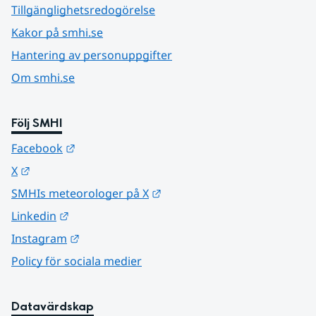
Tillgänglighetsredogörelse
Kakor på smhi.se
Hantering av personuppgifter
Om smhi.se
Följ SMHI
Länk till annan webbplats.
Facebook
Länk till annan webbplats.
X
Länk till annan webbplats.
SMHIs meteorologer på X
Länk till annan webbplats.
Linkedin
Länk till annan webbplats.
Instagram
Policy för sociala medier
Datavärdskap