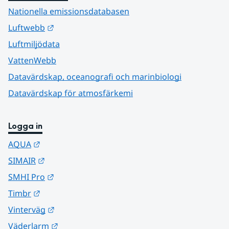
Nationella emissionsdatabasen
Länk till annan webbplats.
Luftwebb
Luftmiljödata
VattenWebb
Datavärdskap, oceanografi och marinbiologi
Datavärdskap för atmosfärkemi
Logga in
Länk till annan webbplats.
AQUA
Länk till annan webbplats.
SIMAIR
Länk till annan webbplats.
SMHI Pro
Länk till annan webbplats.
Timbr
Länk till annan webbplats.
Vinterväg
Länk till annan webbplats.
Väderlarm