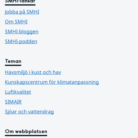
SMHI-länkar
Jobba på SMHI
Om SMHI
SMHI-bloggen
SMHI-podden
Teman
Havsmiljö i kust och hav
Kunskapscentrum för klimatanpassning
Luftkvalitet
SIMAIR
Sjöar och vattendrag
Om webbplatsen