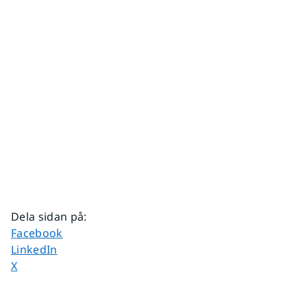
Dela sidan på
:
Dela sidan på
Facebook
Dela sidan på
LinkedIn
Dela sidan på
X