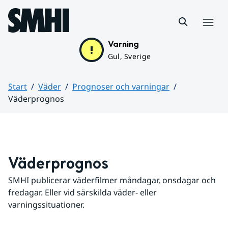
Hoppa till sidans innehåll
Meny
Varning
Gul, Sverige
Start
Väder
Prognoser och varningar
Väderprognos
Huvudinnehåll
Väderprognos
SMHI publicerar väderfilmer måndagar, onsdagar och 
fredagar. Eller vid särskilda väder- eller 
varningssituationer.