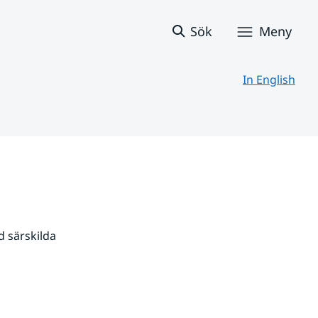
Sök
Meny
In English
 särskilda 