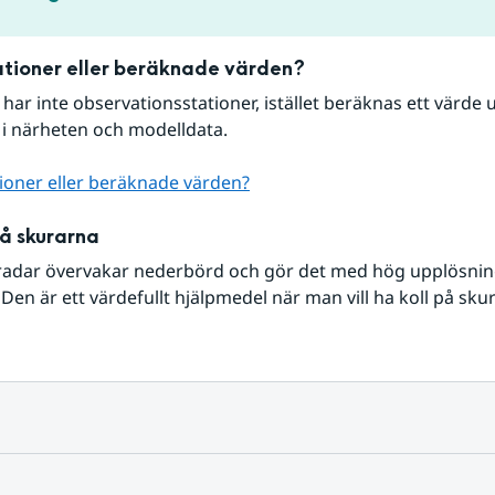
tioner eller beräknade värden?
r har inte observationsstationer, istället beräknas ett värde u
 i närheten och modelldata.
ioner eller beräknade värden?
på skurarna
radar övervakar nederbörd och gör det med hög upplösning 
Den är ett värdefullt hjälpmedel när man vill ha koll på sku