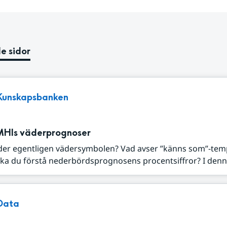
e sidor
Kunskapsbanken
MHIs väderprognoser
der egentligen vädersymbolen? Vad avser ”känns som”-tem
ka du förstå nederbördsprognosens procentsiffror? I denna
Data