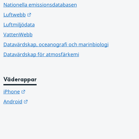
Nationella emissionsdatabasen
Länk till annan webbplats.
Luftwebb
Luftmiljödata
VattenWebb
Datavärdskap, oceanografi och marinbiologi
Datavärdskap för atmosfärkemi
Väderappar
Länk till annan webbplats.
iPhone
Länk till annan webbplats.
Android