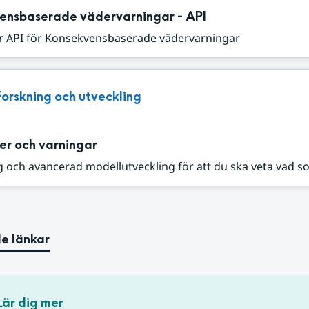
ensbaserade vädervarningar - API
r API för Konsekvensbaserade vädervarningar
Forskning och utveckling
er och varningar
 och avancerad modellutveckling för att du ska veta vad s
e länkar
Lär dig mer