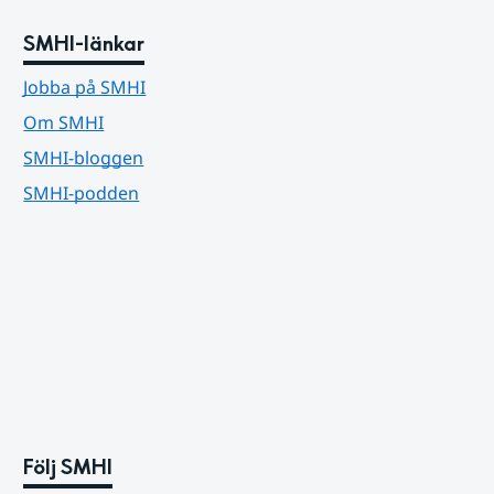
SMHI-länkar
Jobba på SMHI
Om SMHI
SMHI-bloggen
SMHI-podden
Följ SMHI