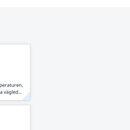
peraturen,
 vägled...