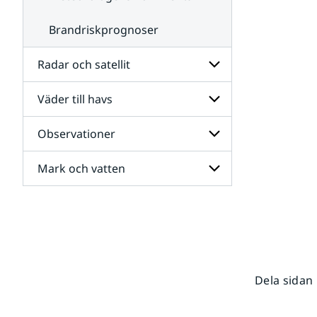
Brandriskprognoser
Radar och satellit
Väder till havs
Undersidor
för
Radar
Observationer
Undersidor
och
för
satellit
Väder
Mark och vatten
Undersidor
till
för
havs
Observationer
Undersidor
för
Mark
och
vatten
Dela sidan