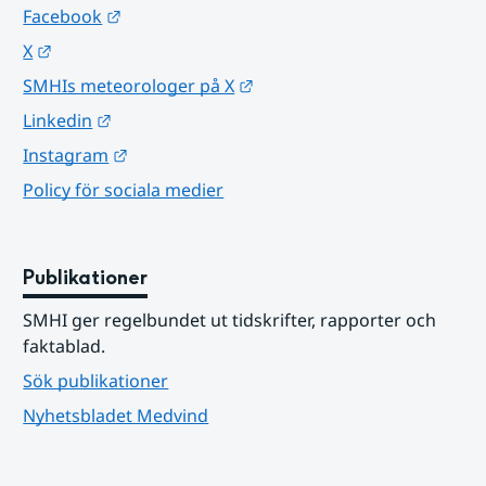
Länk till annan webbplats.
Facebook
Länk till annan webbplats.
X
Länk till annan webbplats.
SMHIs meteorologer på X
Länk till annan webbplats.
Linkedin
Länk till annan webbplats.
Instagram
Policy för sociala medier
Publikationer
SMHI ger regelbundet ut tidskrifter, rapporter och 
faktablad.
Sök publikationer
Nyhetsbladet Medvind