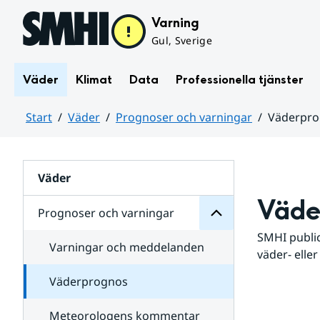
Hoppa till sidans innehåll
Varning
Gul, Sverige
Väder
Klimat
Data
Professionella tjänster
Start
Väder
Prognoser och varningar
Väderpr
varningar
och
Huvudinnehåll
Prognoser
för
Undersidor
Väder
Väde
Prognoser och varningar
SMHI public
Varningar och meddelanden
väder- eller
Väderprognos
Meteorologens kommentar