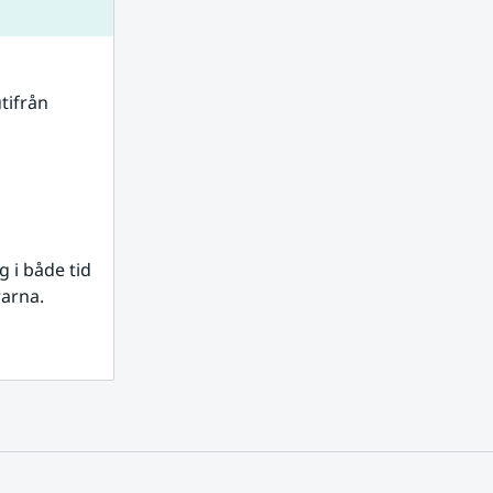
tifrån 
i både tid 
rarna.