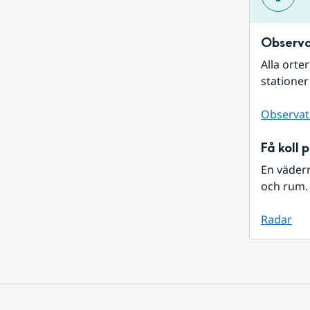
Observa
Alla orte
stationer
Observat
Få koll 
En väder
och rum. 
Radar