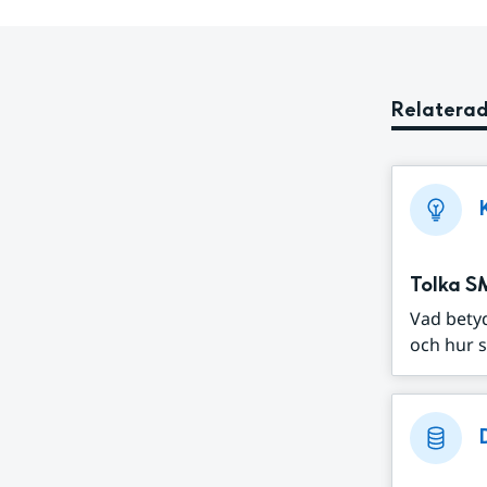
Relaterad
Tolka S
Vad bety
och hur s