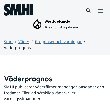
Hoppa till sidans innehåll
Meny
Meddelande
Risk för skogsbrand
Start
Väder
Prognoser och varningar
Väderprognos
Huvudinnehåll
Väderprognos
SMHI publicerar väderfilmer måndagar, onsdagar och 
fredagar. Eller vid särskilda väder- eller 
varningssituationer.