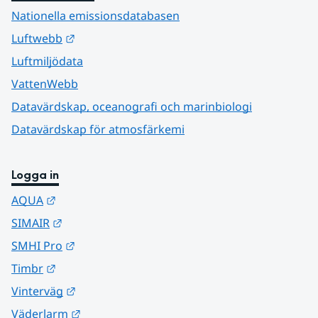
Nationella emissionsdatabasen
Länk till annan webbplats.
Luftwebb
Luftmiljödata
VattenWebb
Datavärdskap, oceanografi och marinbiologi
Datavärdskap för atmosfärkemi
Logga in
Länk till annan webbplats.
AQUA
Länk till annan webbplats.
SIMAIR
Länk till annan webbplats.
SMHI Pro
Länk till annan webbplats.
Timbr
Länk till annan webbplats.
Vinterväg
Länk till annan webbplats.
Väderlarm