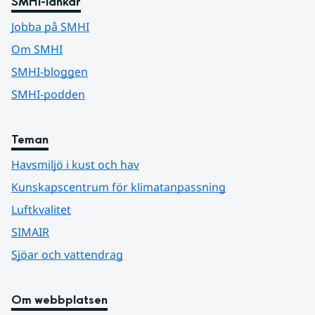
SMHI-länkar
Jobba på SMHI
Om SMHI
SMHI-bloggen
SMHI-podden
Teman
Havsmiljö i kust och hav
Kunskapscentrum för klimatanpassning
Luftkvalitet
SIMAIR
Sjöar och vattendrag
Om webbplatsen