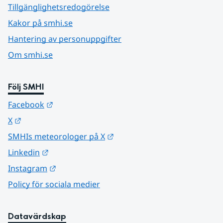
Tillgänglighetsredogörelse
Kakor på smhi.se
Hantering av personuppgifter
Om smhi.se
Följ SMHI
Länk till annan webbplats.
Facebook
Länk till annan webbplats.
X
Länk till annan webbplats.
SMHIs meteorologer på X
Länk till annan webbplats.
Linkedin
Länk till annan webbplats.
Instagram
Policy för sociala medier
Datavärdskap