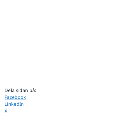
Dela sidan på
:
Dela sidan på
Facebook
Dela sidan på
LinkedIn
Dela sidan på
X