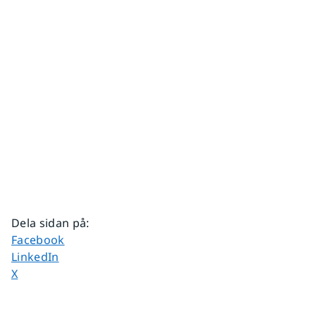
Dela sidan på
:
Dela sidan på
Facebook
Dela sidan på
LinkedIn
Dela sidan på
X