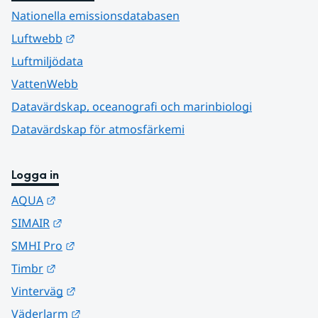
Nationella emissionsdatabasen
Länk till annan webbplats.
Luftwebb
Luftmiljödata
VattenWebb
Datavärdskap, oceanografi och marinbiologi
Datavärdskap för atmosfärkemi
Logga in
Länk till annan webbplats.
AQUA
Länk till annan webbplats.
SIMAIR
Länk till annan webbplats.
SMHI Pro
Länk till annan webbplats.
Timbr
Länk till annan webbplats.
Vinterväg
Länk till annan webbplats.
Väderlarm