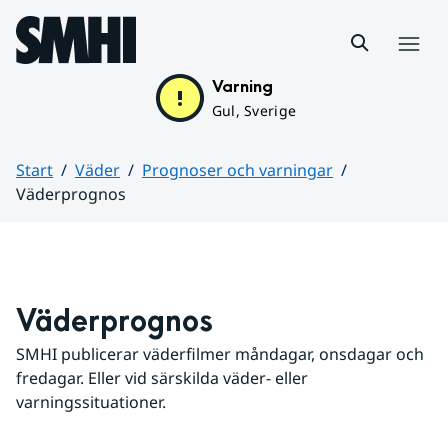
Hoppa till sidans innehåll
Meny
Varning
Gul, Sverige
Start
Väder
Prognoser och varningar
Väderprognos
Huvudinnehåll
Väderprognos
SMHI publicerar väderfilmer måndagar, onsdagar och 
fredagar. Eller vid särskilda väder- eller 
varningssituationer.