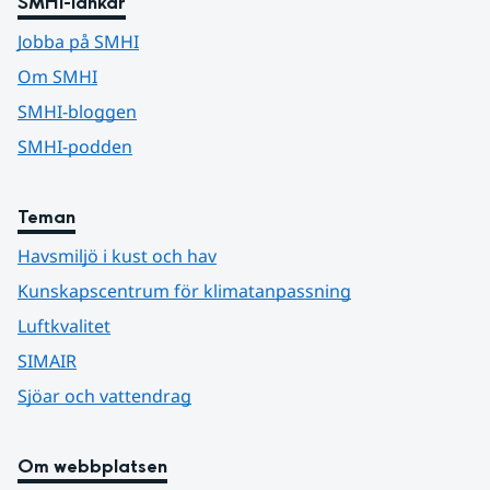
SMHI-länkar
Jobba på SMHI
Om SMHI
SMHI-bloggen
SMHI-podden
Teman
Havsmiljö i kust och hav
Kunskapscentrum för klimatanpassning
Luftkvalitet
SIMAIR
Sjöar och vattendrag
Om webbplatsen