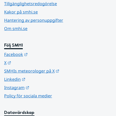
Tillgänglighetsredogörelse
Kakor på smhi.se
Hantering av personuppgifter
Om smhi.se
Följ SMHI
Länk till annan webbplats.
Facebook
Länk till annan webbplats.
X
Länk till annan webbplats.
SMHIs meteorologer på X
Länk till annan webbplats.
Linkedin
Länk till annan webbplats.
Instagram
Policy för sociala medier
Datavärdskap