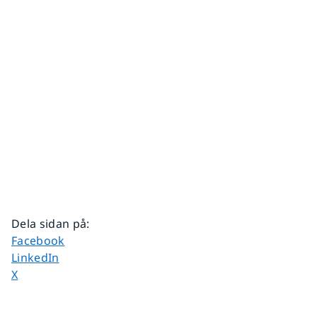
Dela sidan på
:
Dela sidan på
Facebook
Dela sidan på
LinkedIn
Dela sidan på
X