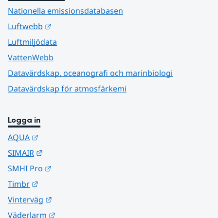
Nationella emissionsdatabasen
Länk till annan webbplats.
Luftwebb
Luftmiljödata
VattenWebb
Datavärdskap, oceanografi och marinbiologi
Datavärdskap för atmosfärkemi
Logga in
Länk till annan webbplats.
AQUA
Länk till annan webbplats.
SIMAIR
Länk till annan webbplats.
SMHI Pro
Länk till annan webbplats.
Timbr
Länk till annan webbplats.
Vinterväg
Länk till annan webbplats.
Väderlarm