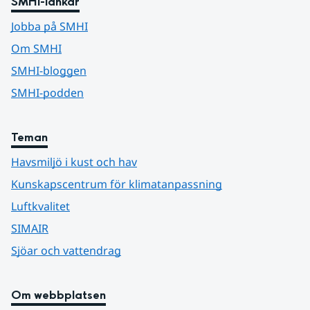
SMHI-länkar
Jobba på SMHI
Om SMHI
SMHI-bloggen
SMHI-podden
Teman
Havsmiljö i kust och hav
Kunskapscentrum för klimatanpassning
Luftkvalitet
SIMAIR
Sjöar och vattendrag
Om webbplatsen