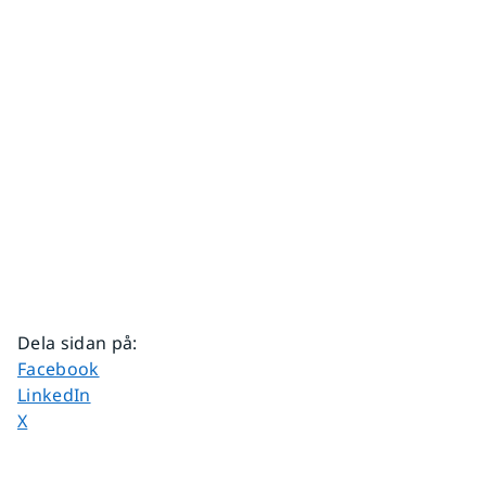
Dela sidan på
:
Dela sidan på
Facebook
Dela sidan på
LinkedIn
Dela sidan på
X