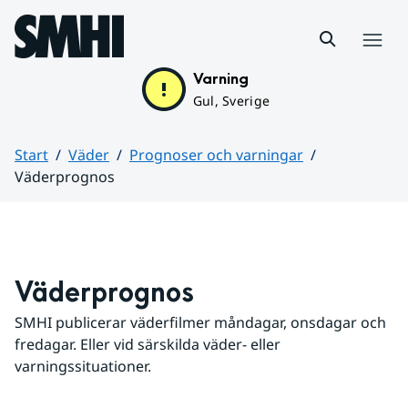
Hoppa till sidans innehåll
Meny
Varning
Gul, Sverige
Start
Väder
Prognoser och varningar
Väderprognos
Huvudinnehåll
Väderprognos
SMHI publicerar väderfilmer måndagar, onsdagar och 
fredagar. Eller vid särskilda väder- eller 
varningssituationer.