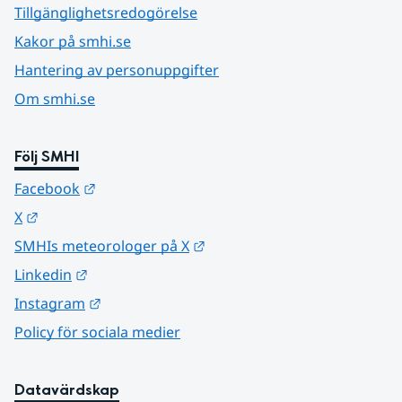
Tillgänglighetsredogörelse
Kakor på smhi.se
Hantering av personuppgifter
Om smhi.se
Följ SMHI
Länk till annan webbplats.
Facebook
Länk till annan webbplats.
X
Länk till annan webbplats.
SMHIs meteorologer på X
Länk till annan webbplats.
Linkedin
Länk till annan webbplats.
Instagram
Policy för sociala medier
Datavärdskap