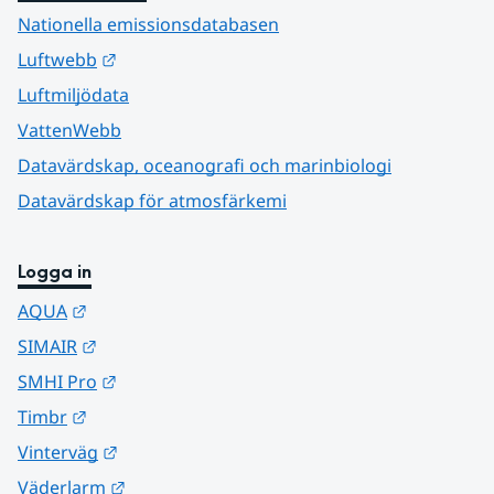
Nationella emissionsdatabasen
Länk till annan webbplats.
Luftwebb
Luftmiljödata
VattenWebb
Datavärdskap, oceanografi och marinbiologi
Datavärdskap för atmosfärkemi
Logga in
Länk till annan webbplats.
AQUA
Länk till annan webbplats.
SIMAIR
Länk till annan webbplats.
SMHI Pro
Länk till annan webbplats.
Timbr
Länk till annan webbplats.
Vinterväg
Länk till annan webbplats.
Väderlarm