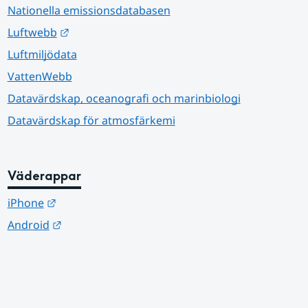
Nationella emissionsdatabasen
Länk till annan webbplats.
Luftwebb
Luftmiljödata
VattenWebb
Datavärdskap, oceanografi och marinbiologi
Datavärdskap för atmosfärkemi
Väderappar
Länk till annan webbplats.
iPhone
Länk till annan webbplats.
Android