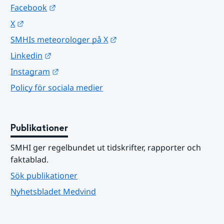
Länk till annan webbplats.
Facebook
Länk till annan webbplats.
X
Länk till annan webbplats.
SMHIs meteorologer på X
Länk till annan webbplats.
Linkedin
Länk till annan webbplats.
Instagram
Policy för sociala medier
Publikationer
SMHI ger regelbundet ut tidskrifter, rapporter och 
faktablad.
Sök publikationer
Nyhetsbladet Medvind