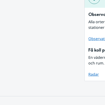
Observa
Alla orte
stationer
Observat
Få koll 
En väder
och rum. 
Radar