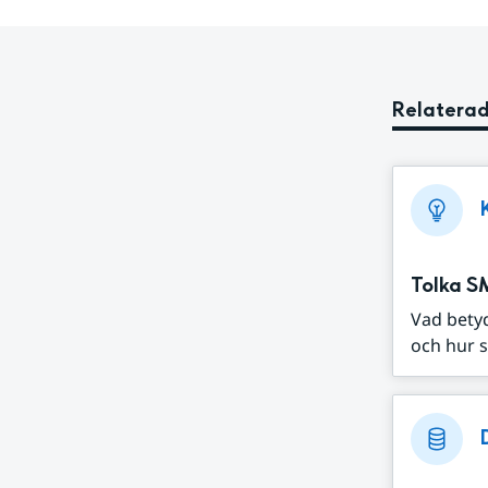
Relaterad
Tolka S
Vad bety
och hur s