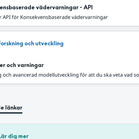
ensbaserade vädervarningar - API
r API för Konsekvensbaserade vädervarningar
Forskning och utveckling
er och varningar
 och avancerad modellutveckling för att du ska veta vad s
e länkar
Lär dig mer