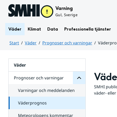
Hoppa till sidans innehåll
Varning
Gul, Sverige
Väder
Klimat
Data
Professionella tjänster
Start
Väder
Prognoser och varningar
Väderpr
varningar
och
Huvudinnehåll
Prognoser
för
Undersidor
Väder
Väde
Prognoser och varningar
SMHI public
Varningar och meddelanden
väder- eller
Väderprognos
Meteorologens kommentar