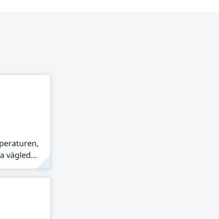
peraturen,
 vägled...