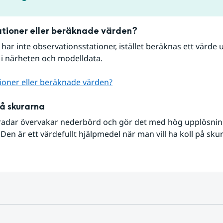
tioner eller beräknade värden?
r har inte observationsstationer, istället beräknas ett värde u
 i närheten och modelldata.
ioner eller beräknade värden?
på skurarna
radar övervakar nederbörd och gör det med hög upplösning 
Den är ett värdefullt hjälpmedel när man vill ha koll på sku