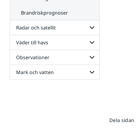
Brandriskprognoser
Radar och satellit
Väder till havs
Undersidor
för
Radar
Observationer
Undersidor
och
för
satellit
Väder
Mark och vatten
Undersidor
till
för
havs
Observationer
Undersidor
för
Mark
och
vatten
Dela sidan