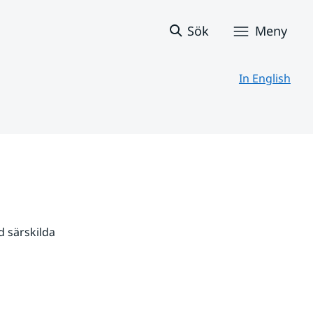
Sök
Meny
In English
 särskilda 