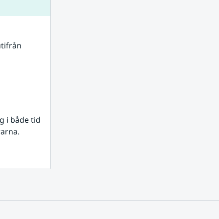
tifrån 
i både tid 
rarna.