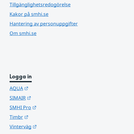
Tillgänglighetsredogörelse
Kakor på smhi.se
Hantering av personuppgifter
Om smhi.se
Logga in
Länk till annan webbplats.
AQUA
Länk till annan webbplats.
SIMAIR
Länk till annan webbplats.
SMHI Pro
Länk till annan webbplats.
Timbr
Länk till annan webbplats.
Vinterväg