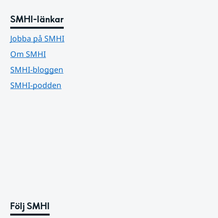
SMHI-länkar
Jobba på SMHI
Om SMHI
SMHI-bloggen
SMHI-podden
Följ SMHI