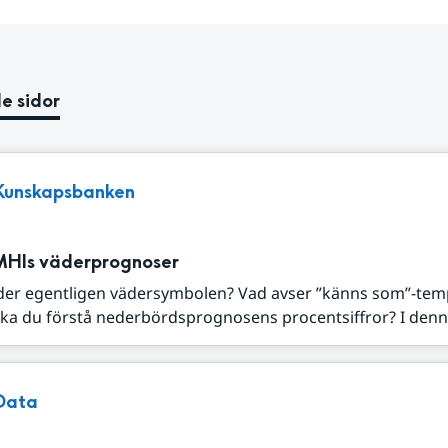
e sidor
Kunskapsbanken
MHIs väderprognoser
der egentligen vädersymbolen? Vad avser ”känns som”-tem
ka du förstå nederbördsprognosens procentsiffror? I denna
Data