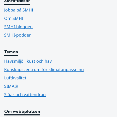
SMHI-länkar
Jobba på SMHI
Om SMHI
SMHI-bloggen
SMHI-podden
Teman
Havsmiljö i kust och hav
Kunskapscentrum för klimatanpassning
Luftkvalitet
SIMAIR
Sjöar och vattendrag
Om webbplatsen