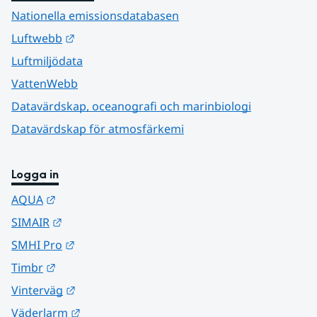
Nationella emissionsdatabasen
Länk till annan webbplats.
Luftwebb
Luftmiljödata
VattenWebb
Datavärdskap, oceanografi och marinbiologi
Datavärdskap för atmosfärkemi
Logga in
Länk till annan webbplats.
AQUA
Länk till annan webbplats.
SIMAIR
Länk till annan webbplats.
SMHI Pro
Länk till annan webbplats.
Timbr
Länk till annan webbplats.
Vinterväg
Länk till annan webbplats.
Väderlarm