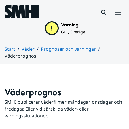
Hoppa till sidans innehåll
Meny
Varning
Gul, Sverige
Start
Väder
Prognoser och varningar
Väderprognos
Huvudinnehåll
Väderprognos
SMHI publicerar väderfilmer måndagar, onsdagar och 
fredagar. Eller vid särskilda väder- eller 
varningssituationer.