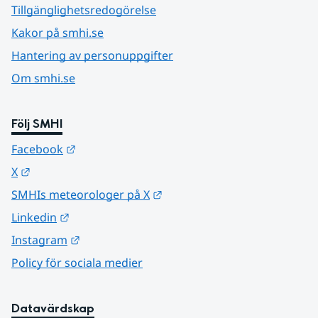
Tillgänglighetsredogörelse
Kakor på smhi.se
Hantering av personuppgifter
Om smhi.se
Följ SMHI
Länk till annan webbplats.
Facebook
Länk till annan webbplats.
X
Länk till annan webbplats.
SMHIs meteorologer på X
Länk till annan webbplats.
Linkedin
Länk till annan webbplats.
Instagram
Policy för sociala medier
Datavärdskap